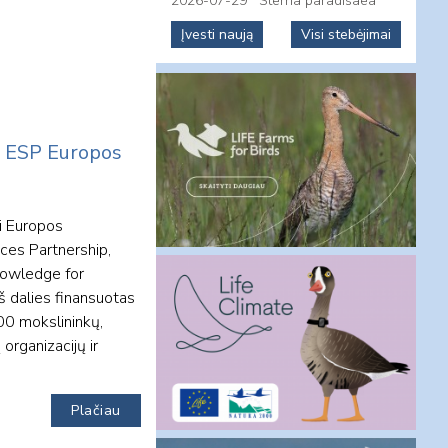
2026-07-29
Sterna paradisaea
Įvesti naują
Visi stebėjimai
je ESP Europos
i Europos
ces Partnership,
nowledge for
š dalies finansuotas
00 mokslininkų,
organizacijų ir
Plačiau