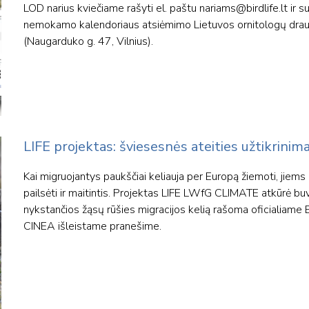
LOD narius kviečiame rašyti el. paštu
nariams@birdlife.lt
ir su
nemokamo kalendoriaus atsiėmimo Lietuvos ornitologų draug
(Naugarduko g. 47, Vilnius).
LIFE projektas: šviesesnės ateities užtikrinima
Kai migruojantys paukščiai keliauja per Europą žiemoti, jiems 
pailsėti ir maitintis. Projektas LIFE LWfG CLIMATE atkūrė bu
nykstančios žąsų rūšies migracijos kelią rašoma oficialiame
CINEA išleistame pranešime.