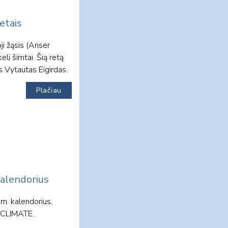
etais
ji žąsis (Anser
li šimtai. Šią retą
s Vytautas Eigirdas.
Plačiau
kalendorius
 m. kalendorius,
G CLIMATE.