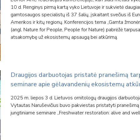
10 d. Renginys pirmą kartą vyko Lietuvoje ir sukvietė daugi
gamtosaugos specialistų iš 37 šalių, įskaitant svečius iš Eu
Amerikos ir kitų regionų. Konferencijos tema „Gamta žmon
(angl. Nature for People, People for Nature) pabrėžė tarpusav
atsakomybę už ekosistemų apsaugą bei atkūrimą.
Draugijos darbuotojas pristatė pranešimą ta
seminare apie gėlavandenių ekosistemų atkū
2025 m. liepos 3 d. Lietuvos ornitologų draugijos darbuotoja
Vytautas Naruševičius buvo pakviestas pristatyti pranešimą
jungtiniame seminare „Freshwater restoration: alive and well