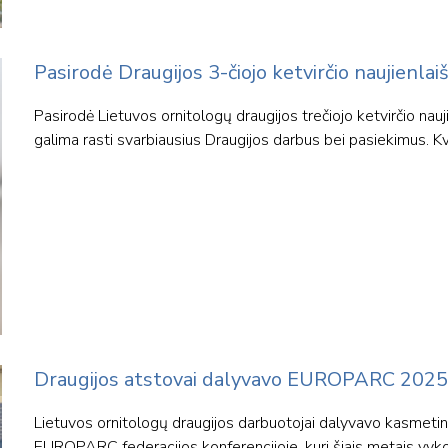
Pasirodė Draugijos 3-čiojo ketvirčio naujienlaiš
Pasirodė Lietuvos ornitologų draugijos trečiojo ketvirčio nauj
galima rasti svarbiausius Draugijos darbus bei pasiekimus. Kv
Draugijos atstovai dalyvavo EUROPARC 2025 
Lietuvos ornitologų draugijos darbuotojai dalyvavo kasmetin
EUROPARC federacijos konferencijoje, kuri šiais metais vyko