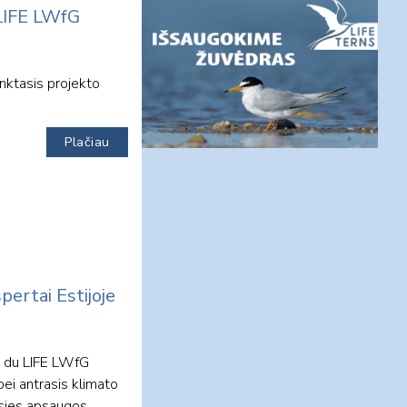
 LIFE LWfG
nktasis projekto
Plačiau
ertai Estijoje
o du LIFE LWfG
bei antrasis klimato
ąsies apsaugos