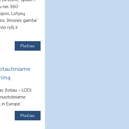
au nei 360
ropos, Lotynų
ėms, žmonės gamtai“
io ryšį ir
Plačiau
rptautiniame
rimą
s (toliau – LOD)
 nuotoliniame
 in Europe“.
Plačiau