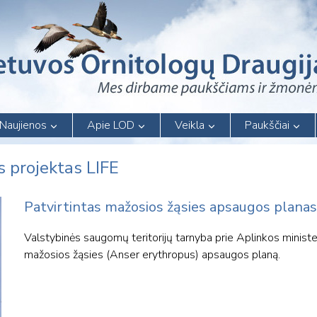
Naujienos
Apie LOD
Veikla
Paukščiai
 projektas LIFE
Patvirtintas mažosios žąsies apsaugos planas
Valstybinės saugomų teritorijų tarnyba prie Aplinkos minister
mažosios žąsies (Anser erythropus) apsaugos planą.