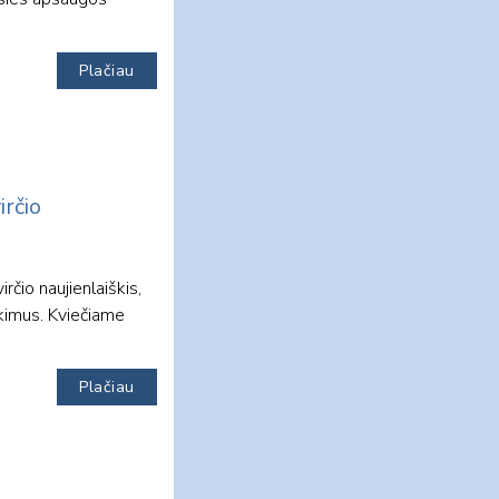
Plačiau
irčio
čio naujienlaiškis,
ekimus. Kviečiame
Plačiau