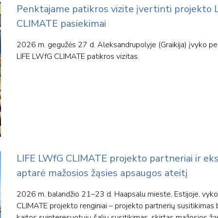
Penktajame patikros vizite įvertinti projekto
CLIMATE pasiekimai
2026 m. gegužės 27 d. Aleksandrupolyje (Graikija) įvyko pe
LIFE LWfG CLIMATE patikros vizitas.
LIFE LWfG CLIMATE projekto partneriai ir eksp
aptarė mažosios žąsies apsaugos ateitį
2026 m. balandžio 21–23 d. Haapsalu mieste, Estijoje, vyk
CLIMATE projekto renginiai – projekto partnerių susitikimas 
kaitos suinteresuotųjų šalių susitikimas, skirtas mažosios ž