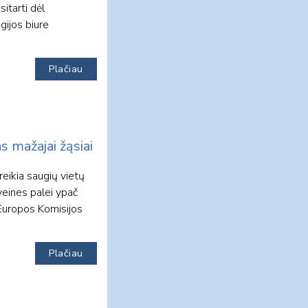
sitarti dėl
ijos biure
Plačiau
s mažajai žąsiai
reikia saugių vietų
veines palei ypač
 Europos Komisijos
Plačiau