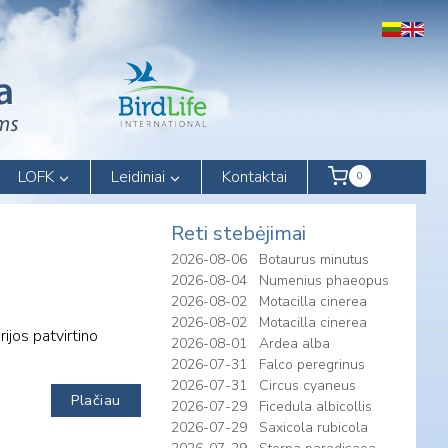
LOFK
Leidiniai
Kontaktai
0
Reti stebėjimai
2026-08-06
Botaurus minutus
2026-08-04
Numenius phaeopus
2026-08-02
Motacilla cinerea
2026-08-02
Motacilla cinerea
ijos patvirtino
2026-08-01
Ardea alba
2026-07-31
Falco peregrinus
2026-07-31
Circus cyaneus
Plačiau
2026-07-29
Ficedula albicollis
2026-07-29
Saxicola rubicola