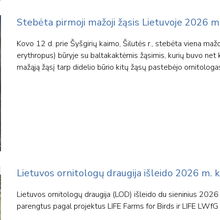
Stebėta pirmoji mažoji žąsis Lietuvoje 2026 m
Kovo 12 d. prie Šyšgirių kaimo, Šilutės r., stebėta viena mažo
erythropus) būryje su baltakaktėmis žąsimis, kurių buvo net ke
mažąją žąsį tarp didelio būrio kitų žąsų pastebėjo ornitologa
Lietuvos ornitologų draugija išleido 2026 m. 
Lietuvos ornitologų draugija (LOD) išleido du sieninius 2026
parengtus pagal projektus LIFE Farms for Birds ir LIFE LWf