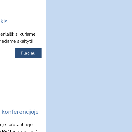
kis
ienlaiškis, kuriame
iečiame skaityti!
Plačiau
konferencijoje
ėje tarptautinėje
 Birštone, spalio 7–