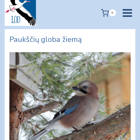
Skip
to
0
content
Paukščių globa žiemą