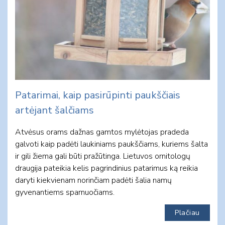
Patarimai, kaip pasirūpinti paukščiais
artėjant šalčiams
Atvėsus orams dažnas gamtos mylėtojas pradeda
galvoti kaip padėti laukiniams paukščiams, kuriems šalta
ir gili žiema gali būti pražūtinga. Lietuvos ornitologų
draugija pateikia kelis pagrindinius patarimus ką reikia
daryti kiekvienam norinčiam padėti šalia namų
gyvenantiems sparnuočiams.
Plačiau