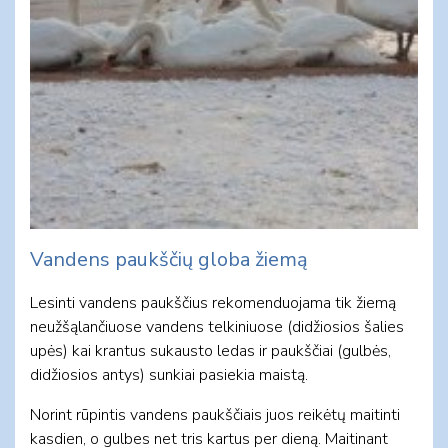
Vandens paukščių globa žiemą
Lesinti vandens paukščius rekomenduojama tik žiemą
neužšąlančiuose vandens telkiniuose (didžiosios šalies
upės) kai krantus sukausto ledas ir paukščiai (gulbės,
didžiosios antys) sunkiai pasiekia maistą.
Norint rūpintis vandens paukščiais juos reikėtų maitinti
kasdien, o gulbes net tris kartus per dieną. Maitinant