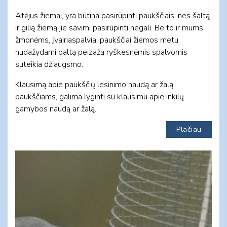
Atėjus žiemai, yra būtina pasirūpinti paukščiais, nes šaltą
ir gilią žiemą jie savimi pasirūpinti negali. Be to ir mums,
žmonėms, įvairiaspalviai paukščiai žiemos metu
nudažydami baltą peizažą ryškesnėmis spalvomis
suteikia džiaugsmo.
Klausimą apie paukščių lesinimo naudą ar žalą
paukščiams, galima lyginti su klausimu apie inkilų
gamybos naudą ar žalą.
Plačiau