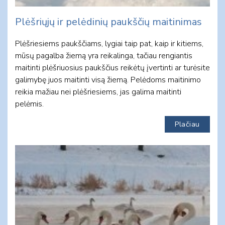
Plėšriųjų ir pelėdinių paukščių maitinimas
Plėšriesiems paukščiams, lygiai taip pat, kaip ir kitiems,
mūsų pagalba žiemą yra reikalinga, tačiau rengiantis
maitinti plėšriuosius paukščius reikėtų įvertinti ar turėsite
galimybę juos maitinti visą žiemą. Pelėdoms maitinimo
reikia mažiau nei plėšriesiems, jas galima maitinti
pelėmis.
Plačiau