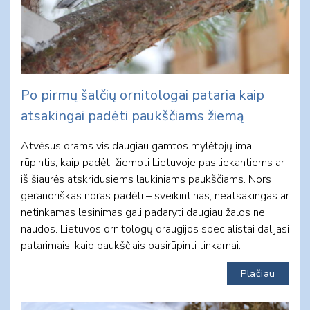
Po pirmų šalčių ornitologai pataria kaip
atsakingai padėti paukščiams žiemą
Atvėsus orams vis daugiau gamtos mylėtojų ima
rūpintis, kaip padėti žiemoti Lietuvoje pasiliekantiems ar
iš šiaurės atskridusiems laukiniams paukščiams. Nors
geranoriškas noras padėti – sveikintinas, neatsakingas ar
netinkamas lesinimas gali padaryti daugiau žalos nei
naudos. Lietuvos ornitologų draugijos specialistai dalijasi
patarimais, kaip paukščiais pasirūpinti tinkamai.
Plačiau