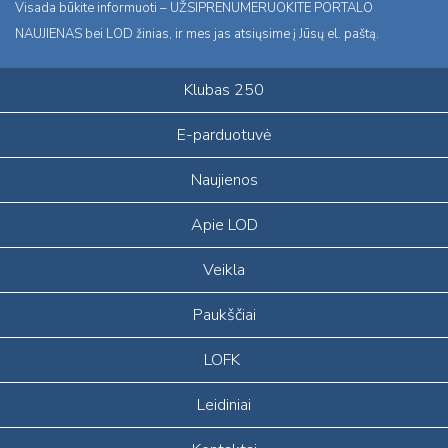
Visada būkite informuoti – UŽSIPRENUMERUOKITE PORTALO
NAUJIENAS bei LOD žinias, ir mes jas atsiųsime į Jūsų el. paštą.
Klubas 250
E-parduotuvė
Naujienos
Apie LOD
Veikla
Paukščiai
LOFK
Leidiniai