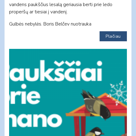
vandens paukščius lesalą geriausia berti prie ledo
properšų ar tiesiai į vandenį.
Gulbės nebylės. Boris Belčev nuotrauka
Plačiau