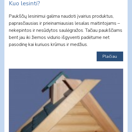
Kuo lesinti?
Paukščių lesinimui galima naudoti įvairius produktus,
paprasčiausias ir prieinamiausias lesalas maitintojams –
nekepintos ir nesūdytos saulėgražos. Tačiau paukščiams
bent jau iki žiemos vidurio išgyventi padėtume net
pasodinę kai kuriuos krūmus ir medžius.
Plačiau