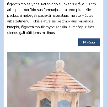
išgyvenimo sąlygas. Kai sniego sluoksnis viršija 30 cm
arba po atodrėkio susiformuoja kieta ledo pluta, šie
paukščiai nebegali pasiekti natūralaus maisto – žolės
arba želmenų. Tokiais atvejais be žmogaus pagalbos
kurapkų išgyvenimo tikimybė ženkliai sumažėja ir šios
dienos gali būti joms mirtinos.
Plačiau