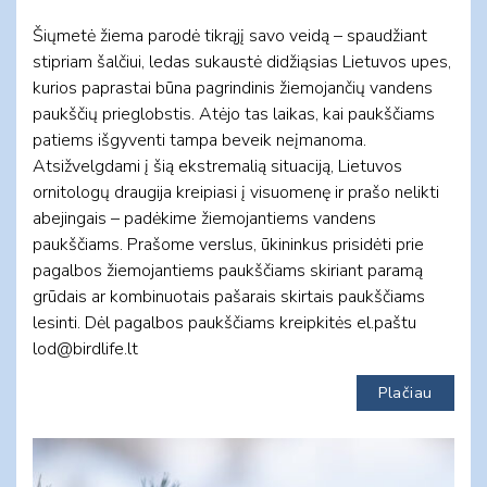
Šiųmetė žiema parodė tikrąjį savo veidą – spaudžiant
stipriam šalčiui, ledas sukaustė didžiąsias Lietuvos upes,
kurios paprastai būna pagrindinis žiemojančių vandens
paukščių prieglobstis. Atėjo tas laikas, kai paukščiams
patiems išgyventi tampa beveik neįmanoma.
Atsižvelgdami į šią ekstremalią situaciją, Lietuvos
ornitologų draugija kreipiasi į visuomenę ir prašo nelikti
abejingais – padėkime žiemojantiems vandens
paukščiams. Prašome verslus, ūkininkus prisidėti prie
pagalbos žiemojantiems paukščiams skiriant paramą
grūdais ar kombinuotais pašarais skirtais paukščiams
lesinti. Dėl pagalbos paukščiams kreipkitės el.paštu
lod@birdlife.lt
Plačiau