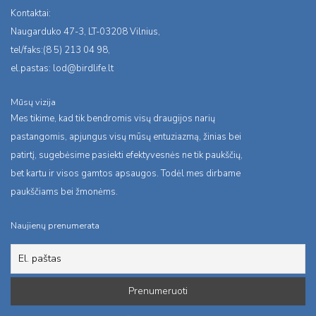
Kontaktai:
Naugarduko 47-3, LT-03208 Vilnius,
tel/faks:(8 5) 213 04 98,
el.pastas:
lod@birdlife.lt
Mūsų vizija
Mes tikime, kad tik bendromis visų draugijos narių
pastangomis, apjungus visų mūsų entuziazmą, žinias bei
patirtį, sugebėsime pasiekti efektyvesnės ne tik paukščių,
bet kartu ir visos gamtos apsaugos. Todėl mes dirbame
paukščiams bei žmonėms.
Naujienų prenumerata