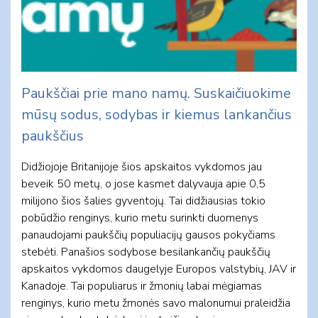
Paukščiai prie mano namų. Suskaičiuokime
mūsų sodus, sodybas ir kiemus lankančius
paukščius
Didžiojoje Britanijoje šios apskaitos vykdomos jau
beveik 50 metų, o jose kasmet dalyvauja apie 0,5
milijono šios šalies gyventojų. Tai didžiausias tokio
pobūdžio renginys, kurio metu surinkti duomenys
panaudojami paukščių populiacijų gausos pokyčiams
stebėti. Panašios sodybose besilankančių paukščių
apskaitos vykdomos daugelyje Europos valstybių, JAV ir
Kanadoje. Tai populiarus ir žmonių labai mėgiamas
renginys, kurio metu žmonės savo malonumui praleidžia