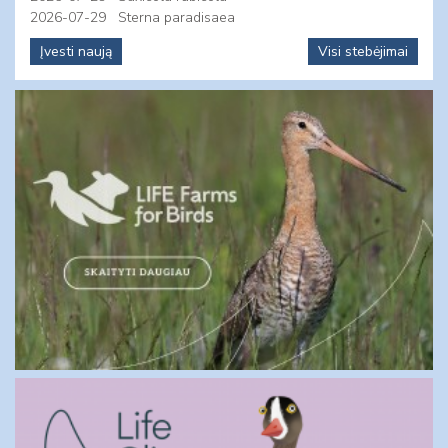
2026-07-29
Sterna paradisaea
Įvesti naują
Visi stebėjimai