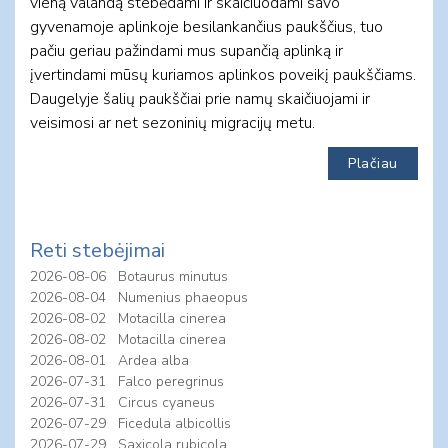
vieną valandą stebėdami ir skaičiuodami savo
gyvenamoje aplinkoje besilankančius paukščius, tuo
pačiu geriau pažindami mus supančią aplinką ir
įvertindami mūsų kuriamos aplinkos poveikį paukščiams.
Daugelyje šalių paukščiai prie namų skaičiuojami ir
veisimosi ar net sezoninių migracijų metu.
Plačiau
Reti stebėjimai
2026-08-06
Botaurus minutus
2026-08-04
Numenius phaeopus
2026-08-02
Motacilla cinerea
2026-08-02
Motacilla cinerea
2026-08-01
Ardea alba
2026-07-31
Falco peregrinus
2026-07-31
Circus cyaneus
2026-07-29
Ficedula albicollis
2026-07-29
Saxicola rubicola