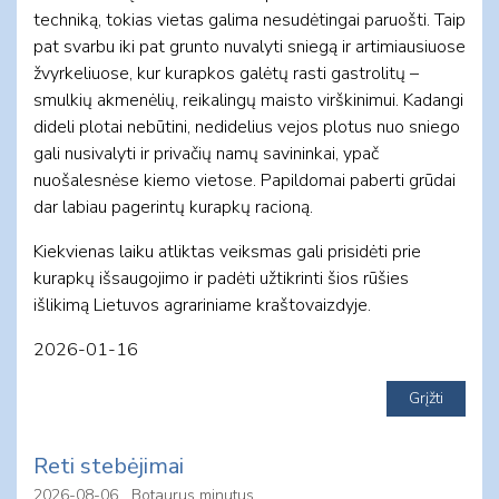
techniką, tokias vietas galima nesudėtingai paruošti. Taip
pat svarbu iki pat grunto nuvalyti sniegą ir artimiausiuose
žvyrkeliuose, kur kurapkos galėtų rasti gastrolitų –
smulkių akmenėlių, reikalingų maisto virškinimui. Kadangi
dideli plotai nebūtini, nedidelius vejos plotus nuo sniego
gali nusivalyti ir privačių namų savininkai, ypač
nuošalesnėse kiemo vietose. Papildomai paberti grūdai
dar labiau pagerintų kurapkų racioną.
Kiekvienas laiku atliktas veiksmas gali prisidėti prie
kurapkų išsaugojimo ir padėti užtikrinti šios rūšies
išlikimą Lietuvos agrariniame kraštovaizdyje.
2026-01-16
Reti stebėjimai
2026-08-06
Botaurus minutus