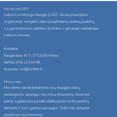
Kas tai yra LOD?
Lietuvos ornitologu draugija (LOD) - tai nevyriausybinė
organizacija, vienijanti Lietuvoje aptinkamų laukinių paukščių
ir jų gyvenamosios aplinkos tyrimams ir apsaugai neabejingus
Lietuvos žmones.
Kontaktai:
Naugarduko 47-3, LT-03208 Vilnius,
tel/faks:(8 5) 213 04 98,
el.pastas:
lod@birdlife.lt
Mūsų vizija
Mes tikime, kad tik bendromis visų draugijos narių
pastangomis, apjungus visų mūsų entuziazmą, žinias bei
patirtį, sugebėsime pasiekti efektyvesnės ne tik paukščių,
bet kartu ir visos gamtos apsaugos. Todėl mes dirbame
paukščiams bei žmonėms.