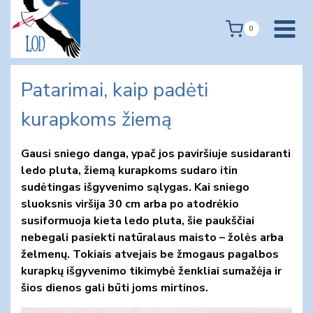
Skip
to
0
content
Patarimai, kaip padėti
kurapkoms žiemą
Gausi sniego danga, ypač jos paviršiuje susidaranti
ledo pluta, žiemą kurapkoms sudaro itin
sudėtingas išgyvenimo sąlygas. Kai sniego
sluoksnis viršija 30 cm arba po atodrėkio
susiformuoja kieta ledo pluta, šie paukščiai
nebegali pasiekti natūralaus maisto – žolės arba
želmenų. Tokiais atvejais be žmogaus pagalbos
kurapkų išgyvenimo tikimybė ženkliai sumažėja ir
šios dienos gali būti joms mirtinos.