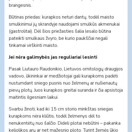
brangesnis.
Būtinas priedas: kurapkos neturi dantų, todėl maisto
smulkinimui jų skrandyje naudojami smulkūs akmenukai
(gastrolitai). Dėl šios priežasties šalia lesalo būtina
pateikti smulkaus žvyro, be kurio paukščiai negali
tinkamai virškinti maisto.
Jei nėra galimybės jas reguliariai lesinti
Pasak Liutauro Raudonikio, Lietuvos ornitologų draugijos
vadovo, ūkininkai ar medžiotojai gali kurapkoms padėti
nustumdant sniego pusnis nuo želmenų ar nušienautų
pievų plotų. Juos kurapkos greitai suranda ir čia apsistoja
maitintis ilgesniam laikui.
Svarbu žinoti, kad iki 15 cm storio minkštas sniegas
kurapkoms nėra kliūtis, todėl želmenys dėl to
nenukentėtų nuo šalčio. Dideli plotai nebūtini – pakanka
keliolikos arų ar net mažesnio ploto. Turint žemės ūkio