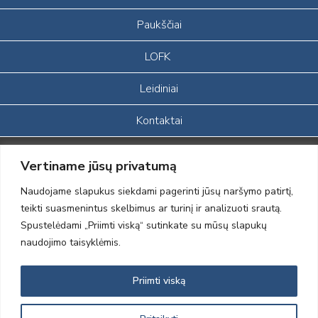
Paukščiai
LOFK
Leidiniai
Kontaktai
Portalas sukurtas įgyvendinant Lietuvos Respublikos, Europos
Vertiname jūsų privatumą
ekonominės erdvės ir Norvegijos finansinių mechanizmų iš dalies
finansuojamą paprojektį
Naudojame slapukus siekdami pagerinti jūsų naršymo patirtį,
„LOD visuomeninės /gamtosauginės veiklos sustiprinimas ir įvaizdžio
teikti suasmenintus skelbimus ar turinį ir analizuoti srautą.
formavimas įtraukiant visuomenę į aplinkosauginių tyrimų veiklą“
Spustelėdami „Priimti viską“ sutinkate su mūsų slapukų
(paprojekčio
įgyvendinimo sutarties numeris 2004-LT0008-NVO-1EEE/NOR-02-
naudojimo taisyklėmis.
059)
Priimti viską
2012 © Lietuvos Ornitologų Draugija © 2014, Visos teisės saugomos