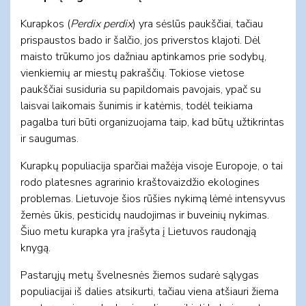
Kurapkos (
Perdix perdix
) yra sėslūs paukščiai, tačiau
prispaustos bado ir šalčio, jos priverstos klajoti. Dėl
maisto trūkumo jos dažniau aptinkamos prie sodybų,
vienkiemių ar miestų pakraščių. Tokiose vietose
paukščiai susiduria su papildomais pavojais, ypač su
laisvai laikomais šunimis ir katėmis, todėl teikiama
pagalba turi būti organizuojama taip, kad būtų užtikrintas
ir saugumas.
Kurapkų populiacija sparčiai mažėja visoje Europoje, o tai
rodo platesnes agrarinio kraštovaizdžio ekologines
problemas. Lietuvoje šios rūšies nykimą lėmė intensyvus
žemės ūkis, pesticidų naudojimas ir buveinių nykimas.
Šiuo metu kurapka yra įrašyta į Lietuvos raudonąją
knygą.
Pastarųjų metų švelnesnės žiemos sudarė sąlygas
populiacijai iš dalies atsikurti, tačiau viena atšiauri žiema