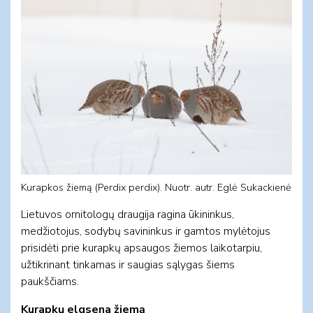
Kurapkos žiemą (Perdix perdix). Nuotr. autr. Eglė Sukackienė
Lietuvos ornitologų draugija ragina ūkininkus,
medžiotojus, sodybų savininkus ir gamtos mylėtojus
prisidėti prie kurapkų apsaugos žiemos laikotarpiu,
užtikrinant tinkamas ir saugias sąlygas šiems
paukščiams.
Kurapkų elgsena žiemą