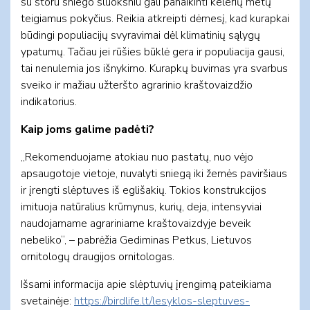
su storu sniego sluoksniu gali panaikinti kelerių metų
teigiamus pokyčius. Reikia atkreipti dėmesį, kad kurapkai
būdingi populiacijų svyravimai dėl klimatinių sąlygų
ypatumų. Tačiau jei rūšies būklė gera ir populiacija gausi,
tai nenulemia jos išnykimo. Kurapkų buvimas yra svarbus
sveiko ir mažiau užteršto agrarinio kraštovaizdžio
indikatorius.
Kaip joms galime padėti?
„Rekomenduojame atokiau nuo pastatų, nuo vėjo
apsaugotoje vietoje, nuvalyti sniegą iki žemės paviršiaus
ir įrengti slėptuves iš eglišakių. Tokios konstrukcijos
imituoja natūralius krūmynus, kurių, deja, intensyviai
naudojamame agrariniame kraštovaizdyje beveik
nebeliko“, – pabrėžia Gediminas Petkus, Lietuvos
ornitologų draugijos ornitologas.
Išsami informacija apie slėptuvių įrengimą pateikiama
svetainėje:
https://birdlife.lt/lesyklos-sleptuves-