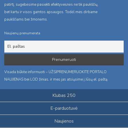
patirtį, sugebėsime pasiekti efektyvesnės ne tik paukščių,
bet kartu ir visos gamtos apsaugos. Todėl mes dirbame
paukščiams bei žmonėms.
Naujienų prenumerata
Visada būkite informuoti – UŽSIPRENUMERUOKITE PORTALO
NAUJIENAS bei LOD žinias, ir mes jas atsiųsime į Jūsų el. paštą.
Klubas 250
E-parduotuvė
Naujienos