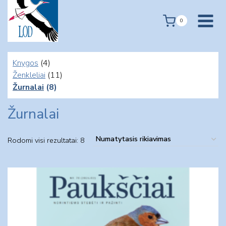
Skip
to
0
content
Knygos
(4)
Ženkleliai
(11)
Žurnalai
(8)
Žurnalai
Rodomi visi rezultatai: 8