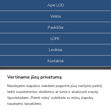
Apie LOD
Veikla
Paukščiai
LOFK
Leidiniai
Kontaktai
Portalas sukurtas įgyvendinant Lietuvos Respublikos, Europos
Vertiname jūsų privatumą
ekonominės erdvės ir Norvegijos finansinių mechanizmų iš dalies
finansuojamą paprojektį
Naudojame slapukus siekdami pagerinti jūsų naršymo patirtį,
„LOD visuomeninės /gamtosauginės veiklos sustiprinimas ir įvaizdžio
teikti suasmenintus skelbimus ar turinį ir analizuoti srautą.
formavimas įtraukiant visuomenę į aplinkosauginių tyrimų veiklą“
Spustelėdami „Priimti viską“ sutinkate su mūsų slapukų
(paprojekčio
įgyvendinimo sutarties numeris 2004-LT0008-NVO-1EEE/NOR-02-
naudojimo taisyklėmis.
059)