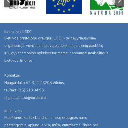
Kas tai yra LOD?
Lietuvos ornitologu draugija (LOD) - tai nevyriausybinė
organizacija, vienijanti Lietuvoje aptinkamų laukinių paukščių
ir jų gyvenamosios aplinkos tyrimams ir apsaugai neabejingus
Lietuvos žmones.
Kontaktai:
Naugarduko 47-3, LT-03208 Vilnius,
tel/faks:(8 5) 213 04 98,
el.pastas:
lod@birdlife.lt
Mūsų vizija
Mes tikime, kad tik bendromis visų draugijos narių
pastangomis, apjungus visų mūsų entuziazmą, žinias bei