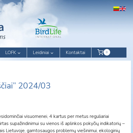
LOFK
Leidiniai
Kontaktai
0
čiai” 2024/03
sidominčiai visuomenei, 4 kartus per metus reguliariai
rtas supažindinimui su vienos iš aplinkos pokyčių indikatorių –
iais Lietuvoje, gamtosaugos problemų viešinimui, ekologinių