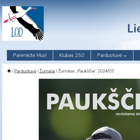
Skip
to
content
Paremkite Mus!
Klubas 250
Parduotuvė
/
Parduotuvė
/
Žurnalai
/
Žurnalas „Paukščiai” 2024/03