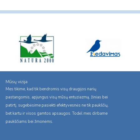
Mūsų vizija
Mes tikime, kad tik bendromis visų draugijos narių
pastangomis, apjungus visų mūsų entuziazmą, žinias bei
patirtį, sugebėsime pasiekti efektyvesnės ne tik paukščių,
bet kartu ir visos gamtos apsaugos. Todėl mes dirbame
paukščiams bei žmonėms.