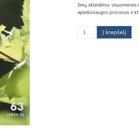
žinių skleidimui, visuomenės 
aplinkosaugos procesus ir kt
produkto
Į krepšelį
kiekis:
Žurnalas
"Paukščiai"
2024/03