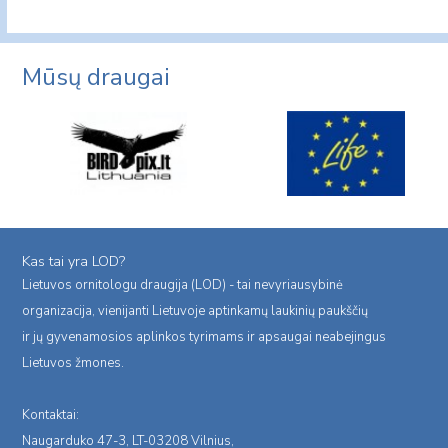
Mūsų draugai
Kas tai yra LOD?
Lietuvos ornitologu draugija (LOD) - tai nevyriausybinė
organizacija, vienijanti Lietuvoje aptinkamų laukinių paukščių
ir jų gyvenamosios aplinkos tyrimams ir apsaugai neabejingus
Lietuvos žmones.
Kontaktai:
Naugarduko 47-3, LT-03208 Vilnius,