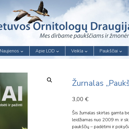
Naujienos
Apie LOD
Veikla
Paukščiai
Žurnalas „Paukš
3,00
€
Šis žurnalas skirtas gamta be
leidžiamas nuo 2009 m. ir ski
paukščių – padėtimi ir pokyč