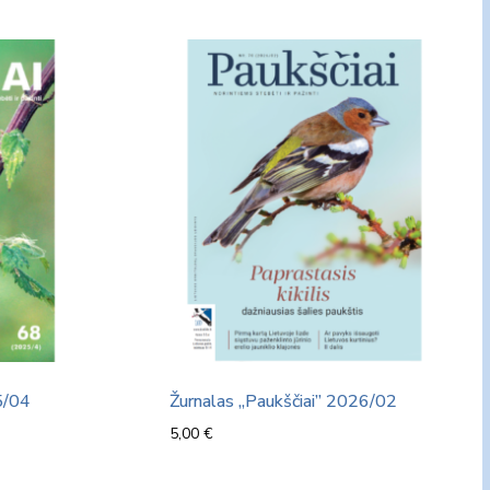
5/04
Žurnalas „Paukščiai” 2026/02
5,00
€