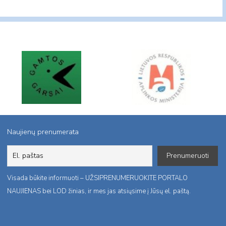
Naujienų prenumerata
Visada būkite informuoti – UŽSIPRENUMERUOKITE PORTALO
NAUJIENAS bei LOD žinias, ir mes jas atsiųsime į Jūsų el. paštą.