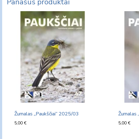
Panašūs produktai
Žurnalas „Paukščiai” 2025/03
Žurnalas 
5,00
€
5,00
€