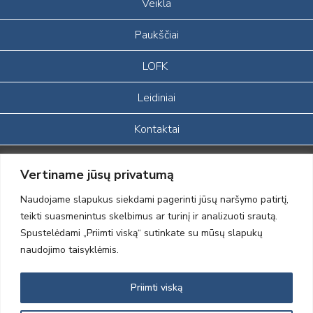
Veikla
Paukščiai
LOFK
Leidiniai
Kontaktai
Portalas sukurtas įgyvendinant Lietuvos Respublikos, Europos
Vertiname jūsų privatumą
ekonominės erdvės ir Norvegijos finansinių mechanizmų iš dalies
finansuojamą paprojektį
Naudojame slapukus siekdami pagerinti jūsų naršymo patirtį,
„LOD visuomeninės /gamtosauginės veiklos sustiprinimas ir įvaizdžio
teikti suasmenintus skelbimus ar turinį ir analizuoti srautą.
formavimas įtraukiant visuomenę į aplinkosauginių tyrimų veiklą“
Spustelėdami „Priimti viską“ sutinkate su mūsų slapukų
(paprojekčio
įgyvendinimo sutarties numeris 2004-LT0008-NVO-1EEE/NOR-02-
naudojimo taisyklėmis.
059)
Priimti viską
2012 © Lietuvos Ornitologų Draugija © 2014, Visos teisės saugomos