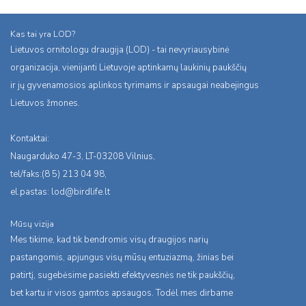
Kas tai yra LOD?
Lietuvos ornitologu draugija (LOD) - tai nevyriausybinė
organizacija, vienijanti Lietuvoje aptinkamų laukinių paukščių
ir jų gyvenamosios aplinkos tyrimams ir apsaugai neabejingus
Lietuvos žmones.
Kontaktai:
Naugarduko 47-3, LT-03208 Vilnius,
tel/faks:(8 5) 213 04 98,
el.pastas:
lod@birdlife.lt
Mūsų vizija
Mes tikime, kad tik bendromis visų draugijos narių
pastangomis, apjungus visų mūsų entuziazmą, žinias bei
patirtį, sugebėsime pasiekti efektyvesnės ne tik paukščių,
bet kartu ir visos gamtos apsaugos. Todėl mes dirbame