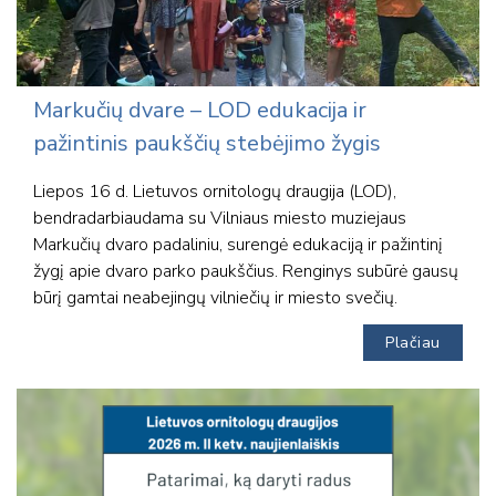
Markučių dvare – LOD edukacija ir
pažintinis paukščių stebėjimo žygis
Liepos 16 d. Lietuvos ornitologų draugija (LOD),
bendradarbiaudama su Vilniaus miesto muziejaus
Markučių dvaro padaliniu, surengė edukaciją ir pažintinį
žygį apie dvaro parko paukščius. Renginys subūrė gausų
būrį gamtai neabejingų vilniečių ir miesto svečių.
Plačiau