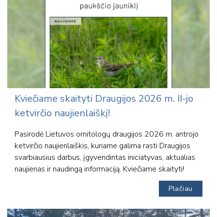
Kviečiame skaityti Draugijos 2026 m. II-jo
ketvirčio naujienlaiškį!
Pasirodė Lietuvos ornitologų draugijos 2026 m. antrojo
ketvirčio naujienlaiškis, kuriame galima rasti Draugijos
svarbiausius darbus, įgyvendintas iniciatyvas, aktualias
naujienas ir naudingą informaciją. Kviečiame skaityti!
Plačiau