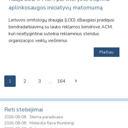
aplinkosaugos iniciatyvų matomumą
Lietuvos ornitologų draugija (LOD) džiaugiasi pradėjusi
bendradarbiavimą su lauko reklamos bendrove ACM,
kuri neatlygintinai suteikia reklaminius stendus
organizacijos veiklų viešinimui.
Plačiau
Page
Next
1
2
3
…
164
navigation
Page
Reti stebėjimai
2026-08-08
Sterna paradisaea
2026-08-08
Motacilla flava thunbergi