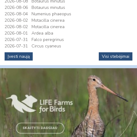
2026-08-08
Botaurus minutus
2026-08-06
Botaurus minutus
2026-08-04
Numenius phaeopus
2026-08-02
Motacilla cinerea
2026-08-02
Motacilla cinerea
2026-08-01
Ardea alba
2026-07-31
Falco peregrinus
2026-07-31
Circus cyaneus
Įvesti naują
Visi stebėjimai