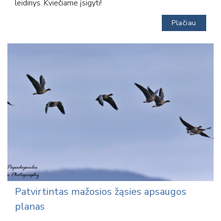
leidinys. Kviečiame įsigyti!
Plačiau
Patvirtintas mažosios žąsies apsaugos
planas