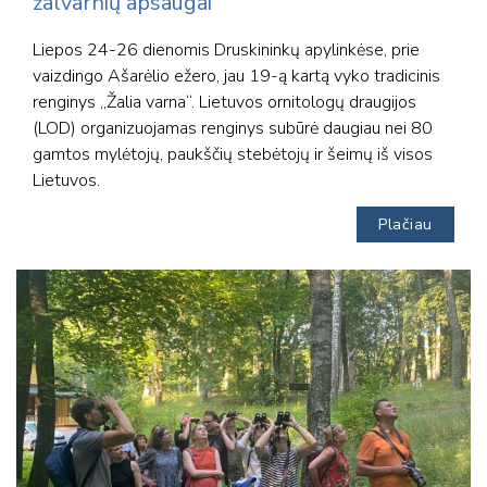
žalvarnių apsaugai
Liepos 24-26 dienomis Druskininkų apylinkėse, prie
vaizdingo Ašarėlio ežero, jau 19-ą kartą vyko tradicinis
renginys „Žalia varna“. Lietuvos ornitologų draugijos
(LOD) organizuojamas renginys subūrė daugiau nei 80
gamtos mylėtojų, paukščių stebėtojų ir šeimų iš visos
Lietuvos.
Plačiau