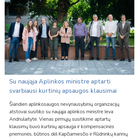
Su naująja Aplinkos ministre aptarti
svarbiausi kurtinių apsaugos klausimai
Šiandien aplinkosaugos nevyriausybinių organizacijų
atstovai susitiko su naująja aplinkos ministre Ieva
Andriulaityte. Vienas pirmųjų susitikime aptartų
klausimų buvo kurtinių apsauga ir kompensacinės
priemonės, būtinos dėl Kapčiamiesčio ir Rūdninkų karinių