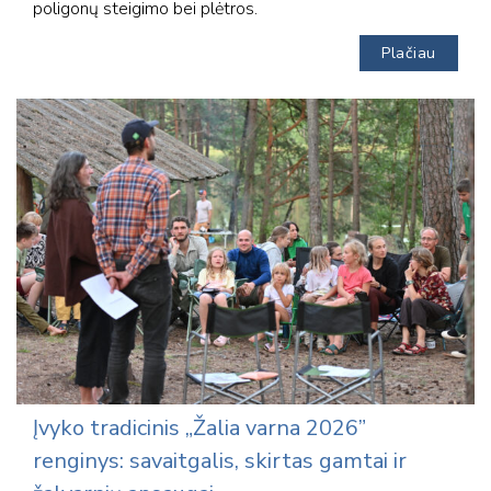
poligonų steigimo bei plėtros.
Plačiau
Įvyko tradicinis „Žalia varna 2026”
renginys: savaitgalis, skirtas gamtai ir