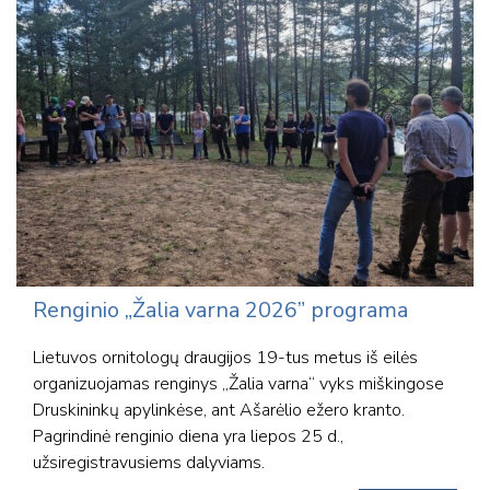
Renginio „Žalia varna 2026” programa
Lietuvos ornitologų draugijos 19-tus metus iš eilės
organizuojamas renginys „Žalia varna“ vyks miškingose
Druskininkų apylinkėse, ant Ašarėlio ežero kranto.
Pagrindinė renginio diena yra liepos 25 d.,
užsiregistravusiems dalyviams.