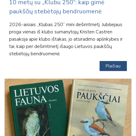
10 metų su „Klubu 250“: kaip gimė
paukščių stebėtojų bendruomenė
2026-aisiais „Klubas 250“ mini dešimtmetį. Jubiliejaus
proga vienas iš klubo sumanytojų Kristen Castren
pasakoja apie klubo ištakas, jo atsiradimo aplinkybes ir
tai, kaip per dešimtmetį išaugo Lietuvos paukščių
stebėtojų bendruomenė.
Plačiau