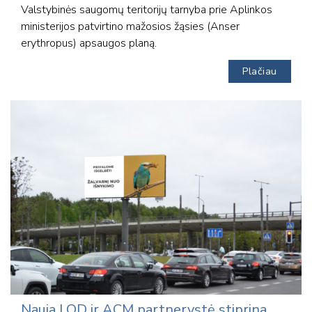
Valstybinės saugomų teritorijų tarnyba prie Aplinkos
ministerijos patvirtino mažosios žąsies (Anser
erythropus) apsaugos planą.
Plačiau
Nauja LOD ir ACM partnerystė stiprina