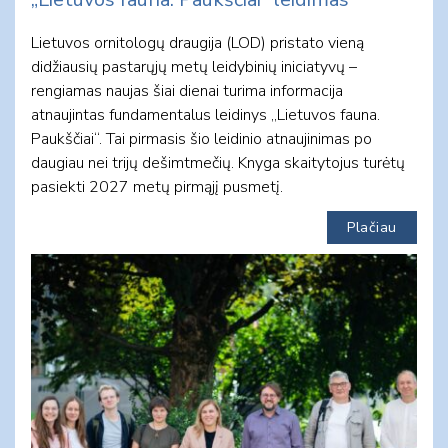
Lietuvos ornitologų draugija (LOD) pristato vieną
didžiausių pastarųjų metų leidybinių iniciatyvų –
rengiamas naujas šiai dienai turima informacija
atnaujintas fundamentalus leidinys „Lietuvos fauna.
Paukščiai“. Tai pirmasis šio leidinio atnaujinimas po
daugiau nei trijų dešimtmečių. Knyga skaitytojus turėtų
pasiekti 2027 metų pirmąjį pusmetį.
Plačiau