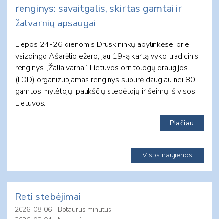
renginys: savaitgalis, skirtas gamtai ir
žalvarnių apsaugai
Liepos 24-26 dienomis Druskininkų apylinkėse, prie
vaizdingo Ašarėlio ežero, jau 19-ą kartą vyko tradicinis
renginys „Žalia varna“. Lietuvos ornitologų draugijos
(LOD) organizuojamas renginys subūrė daugiau nei 80
gamtos mylėtojų, paukščių stebėtojų ir šeimų iš visos
Lietuvos.
Plačiau
Visos naujienos
Reti stebėjimai
2026-08-06
Botaurus minutus