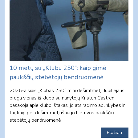
10 metų su „Klubu 250“: kaip gimė
paukščių stebėtojų bendruomenė
2026-aisiais „Klubas 250“ mini dešimtmetį. Jubiliejaus
proga vienas iš klubo sumanytojų Kristen Castren
pasakoja apie klubo ištakas, jo atsiradimo aplinkybes ir
tai, kaip per dešimtmetį išaugo Lietuvos paukščių
stebėtojų bendruomenė.
Plačiau