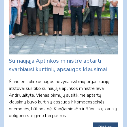
Su naująja Aplinkos ministre aptarti
svarbiausi kurtinių apsaugos klausimai
Šiandien aplinkosaugos nevyriausybinių organizacijų
atstovai susitiko su naująja aplinkos ministre Ieva
Andriulaityte. Vienas pirmųjų susitikime aptartų
klausimų buvo kurtinių apsauga ir kompensacinės
priemonės, būtinos dėl Kapčiamiesčio ir Rūdninkų karinių
poligonų steigimo bei plėtros.