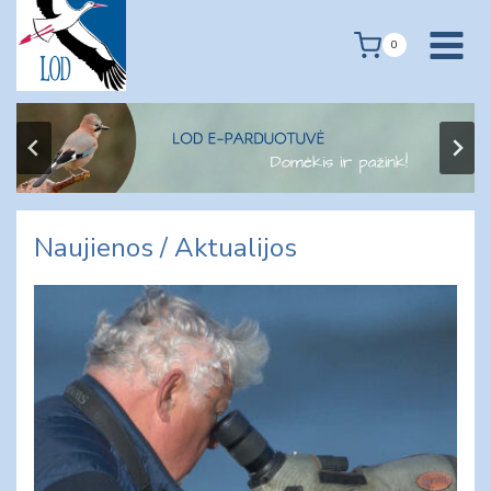
Skip
to
0
content
Naujienos / Aktualijos