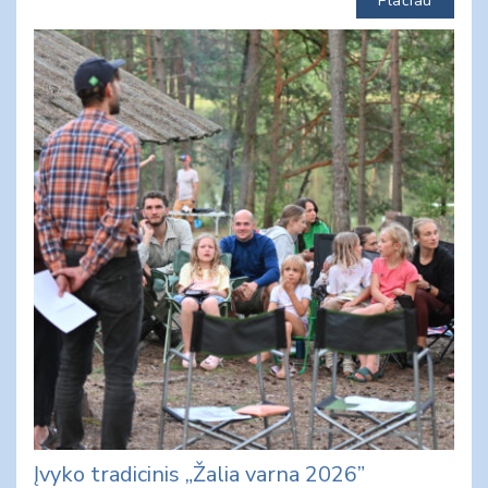
Plačiau
Įvyko tradicinis „Žalia varna 2026”