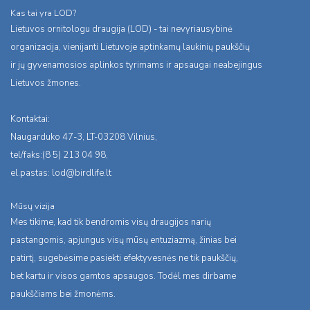
Kas tai yra LOD?
Lietuvos ornitologu draugija (LOD) - tai nevyriausybinė
organizacija, vienijanti Lietuvoje aptinkamų laukinių paukščių
ir jų gyvenamosios aplinkos tyrimams ir apsaugai neabejingus
Lietuvos žmones.
Kontaktai:
Naugarduko 47-3, LT-03208 Vilnius,
tel/faks:(8 5) 213 04 98,
el.pastas:
lod@birdlife.lt
Mūsų vizija
Mes tikime, kad tik bendromis visų draugijos narių
pastangomis, apjungus visų mūsų entuziazmą, žinias bei
patirtį, sugebėsime pasiekti efektyvesnės ne tik paukščių,
bet kartu ir visos gamtos apsaugos. Todėl mes dirbame
paukščiams bei žmonėms.