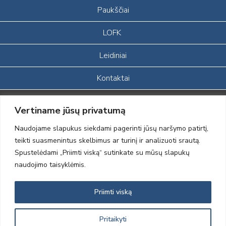
Paukščiai
LOFK
Leidiniai
Kontaktai
Portalas sukurtas įgyvendinant Lietuvos Respublikos, Europos
Vertiname jūsų privatumą
ekonominės erdvės ir Norvegijos finansinių mechanizmų iš dalies
finansuojamą paprojektį
Naudojame slapukus siekdami pagerinti jūsų naršymo patirtį,
„LOD visuomeninės /gamtosauginės veiklos sustiprinimas ir įvaizdžio
teikti suasmenintus skelbimus ar turinį ir analizuoti srautą.
formavimas įtraukiant visuomenę į aplinkosauginių tyrimų veiklą“
Spustelėdami „Priimti viską“ sutinkate su mūsų slapukų
(paprojekčio
įgyvendinimo sutarties numeris 2004-LT0008-NVO-1EEE/NOR-02-
naudojimo taisyklėmis.
059)
Priimti viską
2012 © Lietuvos Ornitologų Draugija © 2014, Visos teisės saugomos
Pritaikyti