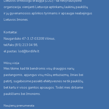
Lietuvos ornitologu draugija (LOD) - tai nevyriausybinė
organizacija, vienijanti Lietuvoje aptinkamų laukinių paukščių
ir jų gyvenamosios aplinkos tyrimams ir apsaugai neabejingus
Lietuvos žmones.
Kontaktai:
Naugarduko 47-3, LT-03208 Vilnius,
tel/faks:(8 5) 213 04 98,
el.pastas:
lod@birdlife.lt
Mūsų vizija
Mes tikime, kad tik bendromis visų draugijos narių
pastangomis, apjungus visų mūsų entuziazmą, žinias bei
patirtį, sugebėsime pasiekti efektyvesnės ne tik paukščių,
bet kartu ir visos gamtos apsaugos. Todėl mes dirbame
paukščiams bei žmonėms.
Naujienų prenumerata