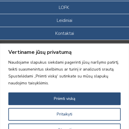
LOFK
Leidiniai
Kontaktai
Portalas sukurtas įgyvendinant Lietuvos Respublikos, Europos
Vertiname jūsų privatumą
ekonominės erdvės ir Norvegijos finansinių mechanizmų iš dalies
finansuojamą paprojektį
Naudojame slapukus siekdami pagerinti jūsų naršymo patirtį,
„LOD visuomeninės /gamtosauginės veiklos sustiprinimas ir įvaizdžio
teikti suasmenintus skelbimus ar turinį ir analizuoti srautą.
formavimas įtraukiant visuomenę į aplinkosauginių tyrimų veiklą“
Spustelėdami „Priimti viską“ sutinkate su mūsų slapukų
(paprojekčio
įgyvendinimo sutarties numeris 2004-LT0008-NVO-1EEE/NOR-02-
naudojimo taisyklėmis.
059)
Priimti viską
2012 © Lietuvos Ornitologų Draugija © 2014, Visos teisės saugomos
Pritaikyti