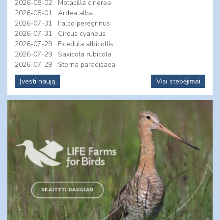
2026-08-02
Motacilla cinerea
2026-08-01
Ardea alba
2026-07-31
Falco peregrinus
2026-07-31
Circus cyaneus
2026-07-29
Ficedula albicollis
2026-07-29
Saxicola rubicola
2026-07-29
Sterna paradisaea
Įvesti naują
Visi stebėjimai