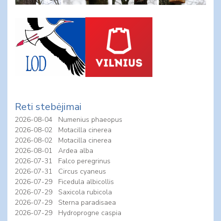
Reti stebėjimai
2026-08-04
Numenius phaeopus
2026-08-02
Motacilla cinerea
2026-08-02
Motacilla cinerea
2026-08-01
Ardea alba
2026-07-31
Falco peregrinus
2026-07-31
Circus cyaneus
2026-07-29
Ficedula albicollis
2026-07-29
Saxicola rubicola
2026-07-29
Sterna paradisaea
2026-07-29
Hydroprogne caspia