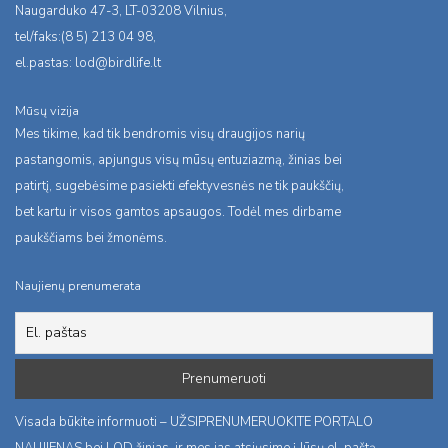
Naugarduko 47-3, LT-03208 Vilnius,
tel/faks:(8 5) 213 04 98,
el.pastas:
lod@birdlife.lt
Mūsų vizija
Mes tikime, kad tik bendromis visų draugijos narių
pastangomis, apjungus visų mūsų entuziazmą, žinias bei
patirtį, sugebėsime pasiekti efektyvesnės ne tik paukščių,
bet kartu ir visos gamtos apsaugos. Todėl mes dirbame
paukščiams bei žmonėms.
Naujienų prenumerata
Visada būkite informuoti – UŽSIPRENUMERUOKITE PORTALO
NAUJIENAS bei LOD žinias, ir mes jas atsiųsime į Jūsų el. paštą.