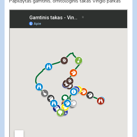
Papildytas gamtinis, ornitologinis takas Vingio parkas