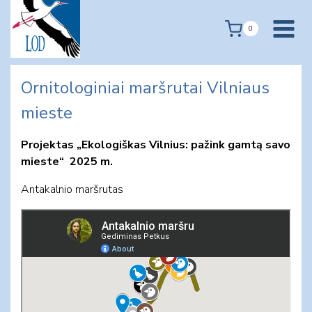
Skip
to
0
content
Ornitologiniai maršrutai Vilniaus
mieste
Projektas „Ekologiškas Vilnius: pažink gamtą savo
mieste“ 2025 m.
Antakalnio maršrutas