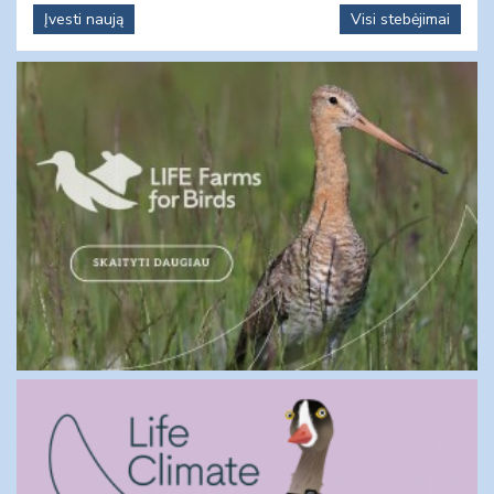
Įvesti naują
Visi stebėjimai