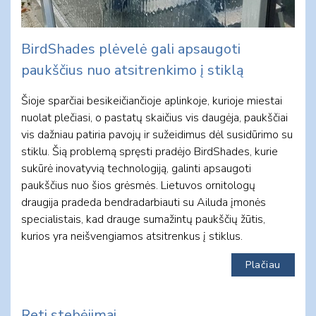
BirdShades plėvelė gali apsaugoti
paukščius nuo atsitrenkimo į stiklą
Šioje sparčiai besikeičiančioje aplinkoje, kurioje miestai
nuolat plečiasi, o pastatų skaičius vis daugėja, paukščiai
vis dažniau patiria pavojų ir sužeidimus dėl susidūrimo su
stiklu. Šią problemą spręsti pradėjo BirdShades, kurie
sukūrė inovatyvią technologiją, galinti apsaugoti
paukščius nuo šios grėsmės. Lietuvos ornitologų
draugija pradeda bendradarbiauti su Ailuda įmonės
specialistais, kad drauge sumažintų paukščių žūtis,
kurios yra neišvengiamos atsitrenkus į stiklus.
Plačiau
Reti stebėjimai