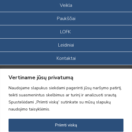
Veikla
Paukščiai
LOFK
Leidiniai
Kontaktai
Portalas sukurtas įgyvendinant Lietuvos Respublikos, Europos
Vertiname jūsų privatumą
ekonominės erdvės ir Norvegijos finansinių mechanizmų iš dalies
finansuojamą paprojektį
Naudojame slapukus siekdami pagerinti jūsų naršymo patirtį,
„LOD visuomeninės /gamtosauginės veiklos sustiprinimas ir įvaizdžio
teikti suasmenintus skelbimus ar turinį ir analizuoti srautą.
formavimas įtraukiant visuomenę į aplinkosauginių tyrimų veiklą“
Spustelėdami „Priimti viską“ sutinkate su mūsų slapukų
(paprojekčio
įgyvendinimo sutarties numeris 2004-LT0008-NVO-1EEE/NOR-02-
naudojimo taisyklėmis.
059)
Priimti viską
2012 © Lietuvos Ornitologų Draugija © 2014, Visos teisės saugomos