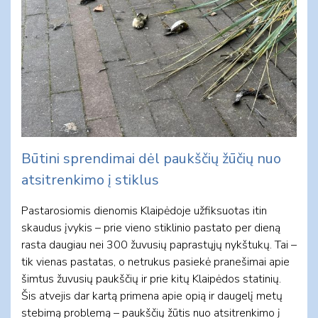
Būtini sprendimai dėl paukščių žūčių nuo
atsitrenkimo į stiklus
Pastarosiomis dienomis Klaipėdoje užfiksuotas itin
skaudus įvykis – prie vieno stiklinio pastato per dieną
rasta daugiau nei 300 žuvusių paprastųjų nykštukų. Tai –
tik vienas pastatas, o netrukus pasiekė pranešimai apie
šimtus žuvusių paukščių ir prie kitų Klaipėdos statinių.
Šis atvejis dar kartą primena apie opią ir daugelį metų
stebimą problemą – paukščių žūtis nuo atsitrenkimo į