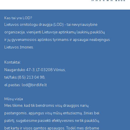
Kas tai yra LOD?
Lietuvos ornitologu draugija (LOD) - tai nevyriausybinė
organizacija, vienijanti Lietuvoje aptinkamų laukinių paukščių
ir jų gyvenamosios aplinkos tyrimams ir apsaugai neabejingus
Lietuvos žmones.
Kontaktai:
Naugarduko 47-3, LT-03208 Vilnius,
tel/faks:(8 5) 213 04 98,
el.pastas:
lod@birdlife.lt
Mūsų vizija
Mes tikime, kad tik bendromis visų draugijos narių
pastangomis, apjungus visų mūsų entuziazmą, žinias bei
patirtį, sugebėsime pasiekti efektyvesnės ne tik paukščių,
bet kartu ir visos gamtos apsaugos. Todėl mes dirbame