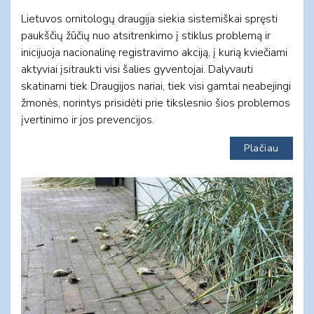
Lietuvos ornitologų draugija siekia sistemiškai spręsti
paukščių žūčių nuo atsitrenkimo į stiklus problemą ir
inicijuoja nacionalinę registravimo akciją, į kurią kviečiami
aktyviai įsitraukti visi šalies gyventojai. Dalyvauti
skatinami tiek Draugijos nariai, tiek visi gamtai neabejingi
žmonės, norintys prisidėti prie tikslesnio šios problemos
įvertinimo ir jos prevencijos.
Plačiau