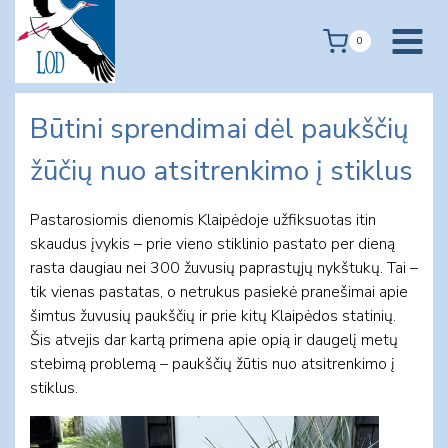
Skip
to
0
content
Būtini sprendimai dėl paukščių
žūčių nuo atsitrenkimo į stiklus
Pastarosiomis dienomis Klaipėdoje užfiksuotas itin
skaudus įvykis – prie vieno stiklinio pastato per dieną
rasta daugiau nei 300 žuvusių paprastųjų nykštukų. Tai –
tik vienas pastatas, o netrukus pasiekė pranešimai apie
šimtus žuvusių paukščių ir prie kitų Klaipėdos statinių.
Šis atvejis dar kartą primena apie opią ir daugelį metų
stebimą problemą – paukščių žūtis nuo atsitrenkimo į
stiklus.