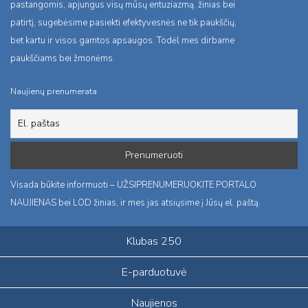
pastangomis, apjungus visų mūsų entuziazmą, žinias bei
patirtį, sugebėsime pasiekti efektyvesnės ne tik paukščių,
bet kartu ir visos gamtos apsaugos. Todėl mes dirbame
paukščiams bei žmonėms.
Naujienų prenumerata
Visada būkite informuoti – UŽSIPRENUMERUOKITE PORTALO
NAUJIENAS bei LOD žinias, ir mes jas atsiųsime į Jūsų el. paštą.
Klubas 250
E-parduotuvė
Naujienos