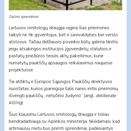
Galimi sprendiniai
Lietuvos ornitologų draugija ragina šias priemones
taikyti ne tik gyventojus, bet ir savivaldybes bei verslo
atstovus. Tačiau didžiausio poveikio būtų galima tikėtis
jeigu atsakingos institucijos įgyvendintų statybos ir
pastatų priežiūros teisės aktų pakeitimus, kurie
numatytų paukščių apsaugos reikalavimus naujuose
projektuose.
Tai atitiktų ir Europos Sąjungos Paukščių direktyvos
nuostatas, kurios įpareigoja šalis nares imtis priemonių
išvengti paukščių „netyčinio žudymo“ (angl.
deliberate
killing
).
Šiuo klausimu Lietuvos ornitologų draugija ir toliau
bendradarbiauja su Aplinkos ministerija, tikėdamasi, kad
artimiausiu metu bus priimti sprendimai, padėsiantys