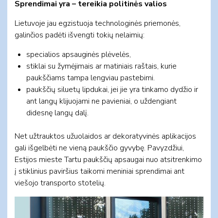
Sprendimai yra – tereikia politinės valios
Lietuvoje jau egzistuoja technologinės priemonės,
galinčios padėti išvengti tokių nelaimių:
specialios apsauginės plėvelės,
stiklai su žymėjimais ar matiniais raštais, kurie
paukščiams tampa lengviau pastebimi.
paukščių siluetų lipdukai, jei jie yra tinkamo dydžio ir
ant langų klijuojami ne pavieniai, o uždengiant
didesnę langų dalį.
Net užtrauktos užuolaidos ar dekoratyvinės aplikacijos
gali išgelbėti ne vieną paukščio gyvybę. Pavyzdžiui,
Estijos mieste Tartu paukščių apsaugai nuo atsitrenkimo
į stiklinius paviršius taikomi meniniai sprendimai ant
viešojo transporto stotelių.