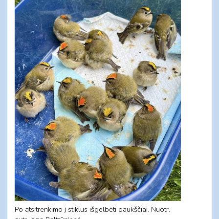
Po atsitrenkimo į stiklus išgelbėti paukščiai. Nuotr.