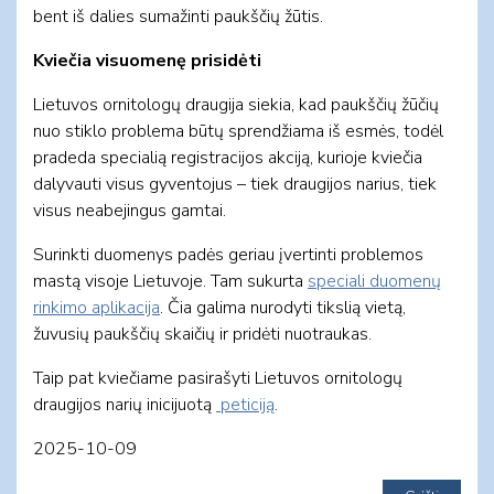
bent iš dalies sumažinti paukščių žūtis.
Kviečia visuomenę prisidėti
Lietuvos ornitologų draugija siekia, kad paukščių žūčių
nuo stiklo problema būtų sprendžiama iš esmės, todėl
pradeda specialią registracijos akciją, kurioje kviečia
dalyvauti visus gyventojus – tiek draugijos narius, tiek
visus neabejingus gamtai.
Surinkti duomenys padės geriau įvertinti problemos
mastą visoje Lietuvoje. Tam sukurta
speciali duomenų
rinkimo aplikacija
. Čia galima nurodyti tikslią vietą,
žuvusių paukščių skaičių ir pridėti nuotraukas.
Taip pat kviečiame pasirašyti Lietuvos ornitologų
draugijos narių inicijuotą
peticiją
.
2025-10-09