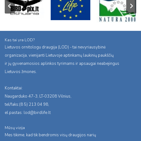
Kas tai yra LOD?
Lietuvos ornitologu draugija (LOD) - tai nevyriausybinė
organizacija, vienijanti Lietuvoje aptinkamų laukinių paukščių
ir jų gyvenamosios aplinkos tyrimams ir apsaugai neabejingus
Lietuvos žmones.
Kontaktai:
Naugarduko 47-3, LT-03208 Vilnius,
tel/faks:(8 5) 213 04 98,
el.pastas:
lod@birdlife.lt
Mūsų vizija
Mes tikime, kad tik bendromis visų draugijos narių