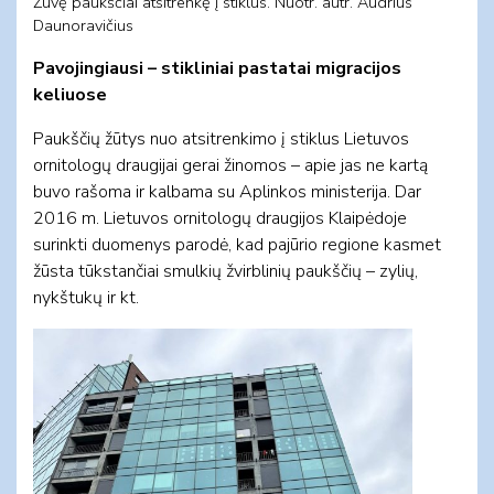
Žuvę paukščiai atsitrenkę į stiklus. Nuotr. autr. Audrius
Daunoravičius
Pavojingiausi – stikliniai pastatai migracijos
keliuose
Paukščių žūtys nuo atsitrenkimo į stiklus Lietuvos
ornitologų draugijai gerai žinomos – apie jas ne kartą
buvo rašoma ir kalbama su Aplinkos ministerija. Dar
2016 m. Lietuvos ornitologų draugijos Klaipėdoje
surinkti duomenys parodė, kad pajūrio regione kasmet
žūsta tūkstančiai smulkių žvirblinių paukščių – zylių,
nykštukų ir kt.