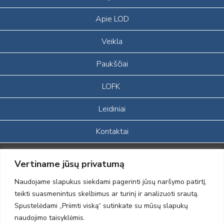
Apie LOD
Veikla
Paukščiai
LOFK
Leidiniai
Kontaktai
Portalas sukurtas įgyvendinant Lietuvos Respublikos, Europos
Vertiname jūsų privatumą
ekonominės erdvės ir Norvegijos finansinių mechanizmų iš dalies
finansuojamą paprojektį
Naudojame slapukus siekdami pagerinti jūsų naršymo patirtį,
„LOD visuomeninės /gamtosauginės veiklos sustiprinimas ir įvaizdžio
teikti suasmenintus skelbimus ar turinį ir analizuoti srautą.
formavimas įtraukiant visuomenę į aplinkosauginių tyrimų veiklą“
Spustelėdami „Priimti viską“ sutinkate su mūsų slapukų
(paprojekčio
įgyvendinimo sutarties numeris 2004-LT0008-NVO-1EEE/NOR-02-
naudojimo taisyklėmis.