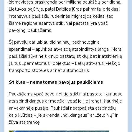
žiemavietes praskrenda per milijoną paukščių per dieną.
Lietuvos pajūryje, palei Baltijos jūros pakrantę, driekiasi
intensyvus paukščių rudeninės migracijos kelias, tad
šiame regione esantys stikliniai pastatai yra ypač
pavojingi paukščiams.
Šį pavojų dar labiau didina nauji technologiniai
sprendimai – aplinkos atvaizdą atspindintys langai. Nors
paukščiai žūva ne tik nuo pastatų stiklų, bet ir atsitrenkę
į kitus „permatomus“ objektus – kelių atitvarus, viešojo
transporto stoteles ar net automobilius.
Stiklas – nematomas pavojus paukščiams
Paukščiams ypač pavojingi tie stikliniai pastatai, kuriuose
atsispindi dangus ar medžiai, ypač jei jie įrengti šiaurinėje
ar vakarinėje pusėje. Paukščiai neatpažįsta atspindžių
kaip kliūties – jie skrenda link „dangaus“ ar „želdinių“ ir
žūva atsitrenkę.