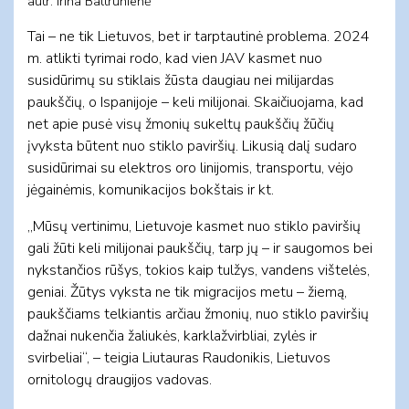
autr. Irina Baltrūnienė
Tai – ne tik Lietuvos, bet ir tarptautinė problema. 2024
m. atlikti tyrimai rodo, kad vien JAV kasmet nuo
susidūrimų su stiklais žūsta daugiau nei milijardas
paukščių, o Ispanijoje – keli milijonai. Skaičiuojama, kad
net apie pusė visų žmonių sukeltų paukščių žūčių
įvyksta būtent nuo stiklo paviršių. Likusią dalį sudaro
susidūrimai su elektros oro linijomis, transportu, vėjo
jėgainėmis, komunikacijos bokštais ir kt.
„Mūsų vertinimu, Lietuvoje kasmet nuo stiklo paviršių
gali žūti keli milijonai paukščių, tarp jų – ir saugomos bei
nykstančios rūšys, tokios kaip tulžys, vandens vištelės,
geniai. Žūtys vyksta ne tik migracijos metu – žiemą,
paukščiams telkiantis arčiau žmonių, nuo stiklo paviršių
dažnai nukenčia žaliukės, karklažvirbliai, zylės ir
svirbeliai“, – teigia Liutauras Raudonikis, Lietuvos
ornitologų draugijos vadovas.