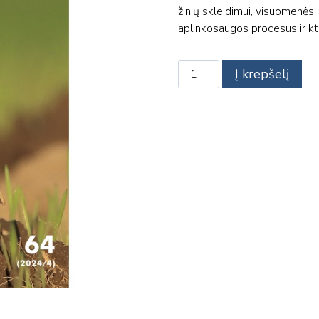
žinių skleidimui, visuomenės 
aplinkosaugos procesus ir kt
produkto
Į krepšelį
kiekis:
Žurnalas
"Paukščiai"
2024/04