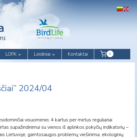
LOFK
Leidiniai
Kontaktai
0
čiai” 2024/04
sidominčiai visuomenei, 4 kartus per metus reguliariai
rtas supažindinimui su vienos iš aplinkos pokyčių indikatorių –
iais Lietuvoje, gamtosaugos problemų viešinimui, ekologinių