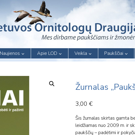
Naujienos
Apie LOD
Veikla
Paukščiai
Žurnalas „Paukš
3,00
€
Šis žurnalas skirtas gamta be
leidžiamas nuo 2009 m. ir ski
paukščių – padėtimi ir pokyč