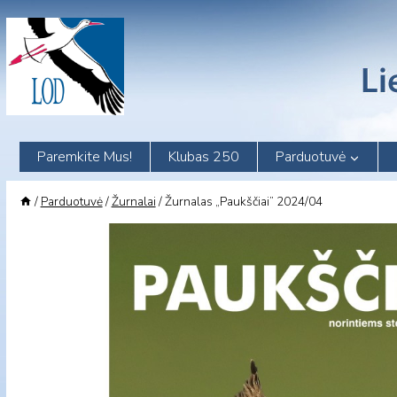
Skip
to
content
Paremkite Mus!
Klubas 250
Parduotuvė
/
Parduotuvė
/
Žurnalai
/
Žurnalas „Paukščiai” 2024/04