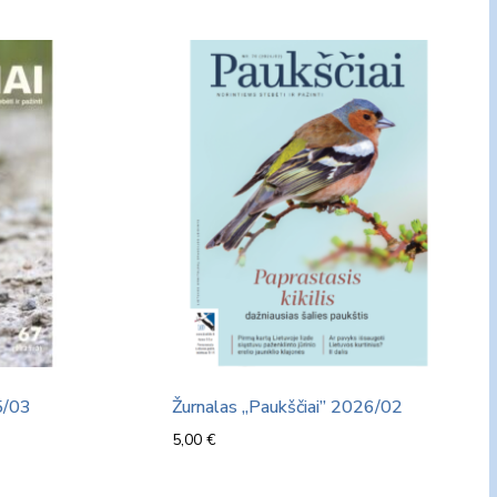
5/03
Žurnalas „Paukščiai” 2026/02
5,00
€