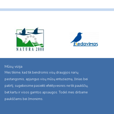
Mūsų vizija
Mes tikime, kad tik bendromis visų draugijos narių
pastangomis, apjungus visų mūsų entuziazmą, žinias bei
patirtį, sugebėsime pasiekti efektyvesnės ne tik paukščių,
bet kartu ir visos gamtos apsaugos. Todėl mes dirbame
paukščiams bei žmonėms.