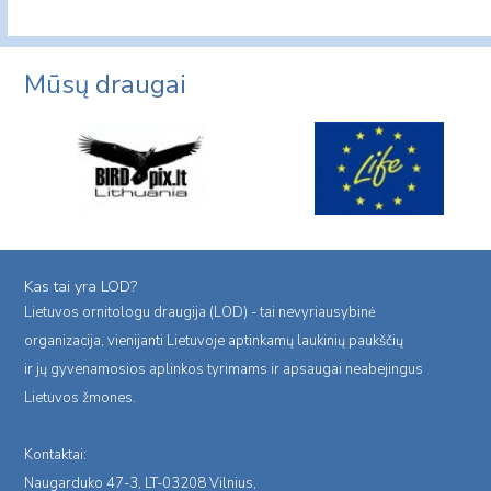
Mūsų draugai
Kas tai yra LOD?
Lietuvos ornitologu draugija (LOD) - tai nevyriausybinė
organizacija, vienijanti Lietuvoje aptinkamų laukinių paukščių
ir jų gyvenamosios aplinkos tyrimams ir apsaugai neabejingus
Lietuvos žmones.
Kontaktai:
Naugarduko 47-3, LT-03208 Vilnius,