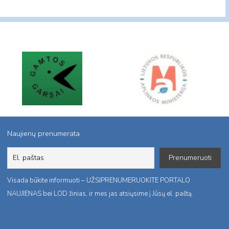
Naujienų prenumerata
Visada būkite informuoti – UŽSIPRENUMERUOKITE PORTALO
NAUJIENAS bei LOD žinias, ir mes jas atsiųsime į Jūsų el. paštą.