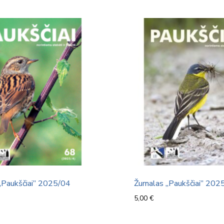
„Paukščiai” 2025/04
Žurnalas „Paukščiai” 202
5,00
€