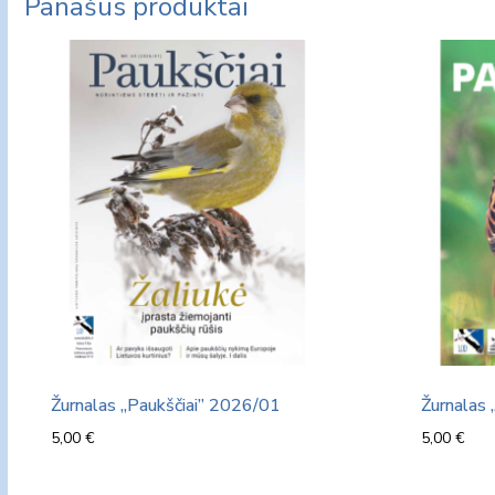
Panašūs produktai
Žurnalas „Paukščiai” 2026/01
Žurnalas 
5,00
€
5,00
€