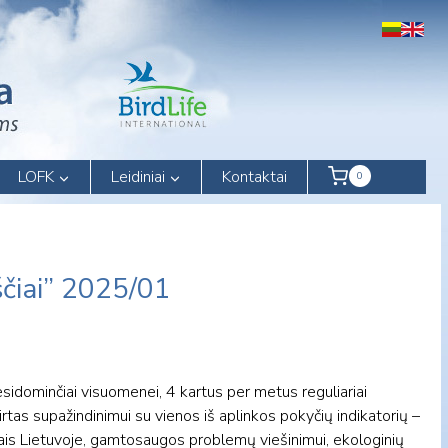
LOFK
Leidiniai
Kontaktai
0
čiai” 2025/01
sidominčiai visuomenei, 4 kartus per metus reguliariai
rtas supažindinimui su vienos iš aplinkos pokyčių indikatorių –
iais Lietuvoje, gamtosaugos problemų viešinimui, ekologinių