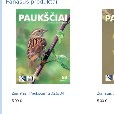
Panašūs produktai
Žurnalas „Paukščiai” 2025/04
Žurnalas 
5,00
€
5,00
€