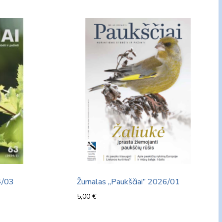
4/03
Žurnalas „Paukščiai” 2026/01
5,00
€