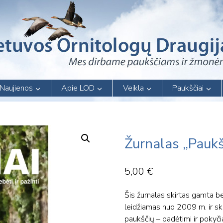
Naujienos
Apie LOD
Veikla
Paukščiai
Žurnalas „Paukš
5,00
€
Šis žurnalas skirtas gamta be
leidžiamas nuo 2009 m. ir ski
paukščių – padėtimi ir pokyč