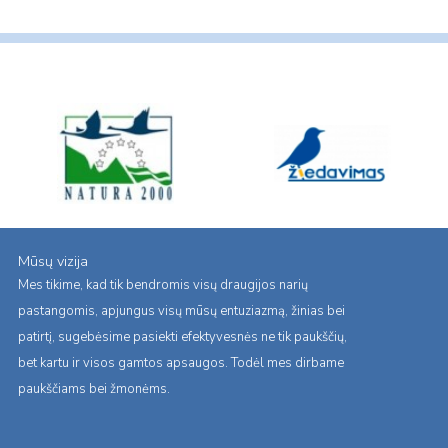
Mūsų vizija
Mes tikime, kad tik bendromis visų draugijos narių
pastangomis, apjungus visų mūsų entuziazmą, žinias bei
patirtį, sugebėsime pasiekti efektyvesnės ne tik paukščių,
bet kartu ir visos gamtos apsaugos. Todėl mes dirbame
paukščiams bei žmonėms.