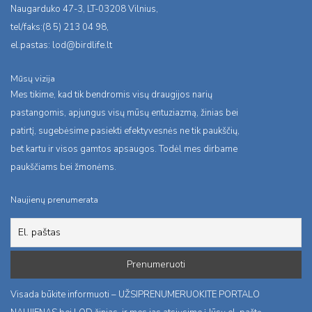
Naugarduko 47-3, LT-03208 Vilnius,
tel/faks:(8 5) 213 04 98,
el.pastas:
lod@birdlife.lt
Mūsų vizija
Mes tikime, kad tik bendromis visų draugijos narių
pastangomis, apjungus visų mūsų entuziazmą, žinias bei
patirtį, sugebėsime pasiekti efektyvesnės ne tik paukščių,
bet kartu ir visos gamtos apsaugos. Todėl mes dirbame
paukščiams bei žmonėms.
Naujienų prenumerata
Visada būkite informuoti – UŽSIPRENUMERUOKITE PORTALO