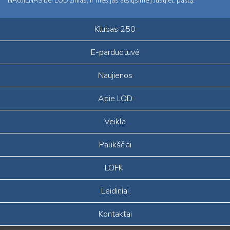
NAUJIENAS bei LOD žinias, ir mes jas atsiųsime į Jūsų el. paštą.
Klubas 250
E-parduotuvė
Naujienos
Apie LOD
Veikla
Paukščiai
LOFK
Leidiniai
Kontaktai