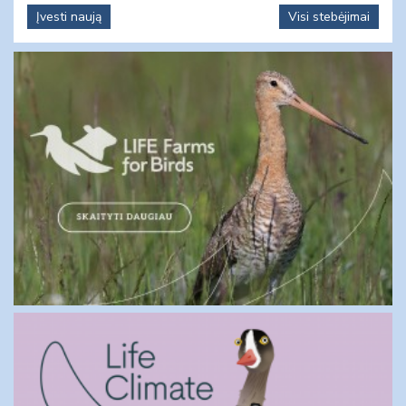
Įvesti naują
Visi stebėjimai