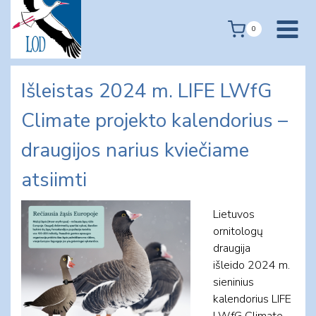
Skip
to
0
content
Išleistas 2024 m. LIFE LWfG
Climate projekto kalendorius –
draugijos narius kviečiame
atsiimti
Lietuvos
ornitologų
draugija
išleido 2024 m.
sieninius
kalendorius LIFE
LWfG Climate