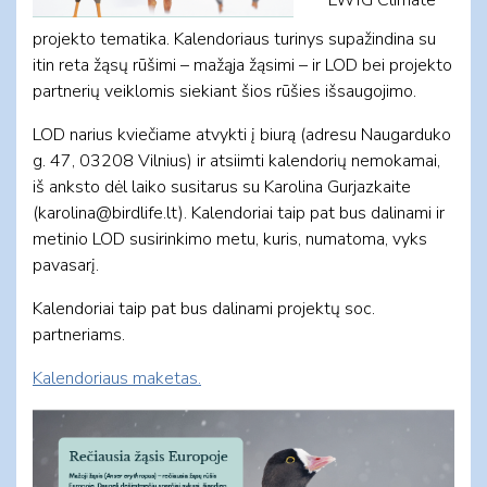
projekto tematika. Kalendoriaus turinys supažindina su
itin reta žąsų rūšimi – mažąja žąsimi – ir LOD bei projekto
partnerių veiklomis siekiant šios rūšies išsaugojimo.
LOD narius kviečiame atvykti į biurą (adresu Naugarduko
g. 47, 03208 Vilnius) ir atsiimti kalendorių nemokamai,
iš anksto dėl laiko susitarus su Karolina Gurjazkaite
(
karolina@birdlife.lt
). Kalendoriai taip pat bus dalinami ir
metinio LOD susirinkimo metu, kuris, numatoma, vyks
pavasarį.
Kalendoriai taip pat bus dalinami projektų soc.
partneriams.
Kalendoriaus maketas.