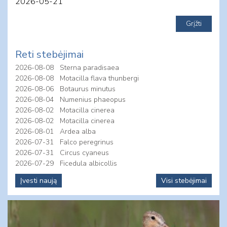
2026-05-21
Reti stebėjimai
2026-08-08
Sterna paradisaea
2026-08-08
Motacilla flava thunbergi
2026-08-06
Botaurus minutus
2026-08-04
Numenius phaeopus
2026-08-02
Motacilla cinerea
2026-08-02
Motacilla cinerea
2026-08-01
Ardea alba
2026-07-31
Falco peregrinus
2026-07-31
Circus cyaneus
2026-07-29
Ficedula albicollis
Įvesti naują
Visi stebėjimai