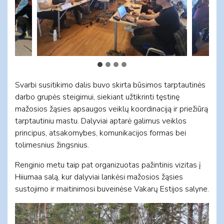
Svarbi susitikimo dalis buvo skirta būsimos tarptautinės
darbo grupės steigimui, siekiant užtikrinti tęstinę
mažosios žąsies apsaugos veiklų koordinaciją ir priežiūrą
tarptautiniu mastu. Dalyviai aptarė galimus veiklos
principus, atsakomybes, komunikacijos formas bei
tolimesnius žingsnius.
Renginio metu taip pat organizuotas pažintinis vizitas į
Hiiumaa salą, kur dalyviai lankėsi mažosios žąsies
sustojimo ir maitinimosi buveinėse Vakarų Estijos salyne.