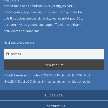
Mūsų vizija
Mes tikime, kad tik bendromis visų draugijos narių
pastangomis, apjungus visų mūsų entuziazmą, žinias bei
patirtį, sugebėsime pasiekti efektyvesnės ne tik paukščių,
bet kartu ir visos gamtos apsaugos. Todėl mes dirbame
paukščiams bei žmonėms.
Naujienų prenumerata
Visada būkite informuoti – UŽSIPRENUMERUOKITE PORTALO
NAUJIENAS bei LOD žinias, ir mes jas atsiųsime į Jūsų el. paštą.
Klubas 250
E-parduotuvė