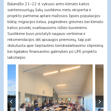
Balandžio 21–22 d. vykusio antro klimato kaitos
suinteresuotųjų šalių susitikimo metu ekspertai ir
projekto partneriai aptarė mažosios žąsies populiacijos
būklę, migracijos kelius, pagrindines grėsmes bei klimato
kaitos poveikį svarbiausioms rūšies buveinėms.
Susitikime buvo pristatyti naujausi vertinimai ir
rekomendacijos dėl apsaugos priemonių, taip pat
diskutuota apie tarptautinio bendradarbiavimo stiprinimą
bei ilgalaikio finansavimo galimybes po LIFE projekto
laikotarpio.