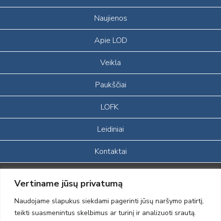
Naujienos
Apie LOD
Veikla
Paukščiai
LOFK
Leidiniai
Kontaktai
Portalas sukurtas įgyvendinant Lietuvos Respublikos, Europos
Vertiname jūsų privatumą
ekonominės erdvės ir Norvegijos finansinių mechanizmų iš dalies
finansuojamą paprojektį
Naudojame slapukus siekdami pagerinti jūsų naršymo patirtį,
„LOD visuomeninės /gamtosauginės veiklos sustiprinimas ir įvaizdžio
teikti suasmenintus skelbimus ar turinį ir analizuoti srautą.
formavimas įtraukiant visuomenę į aplinkosauginių tyrimų veiklą“