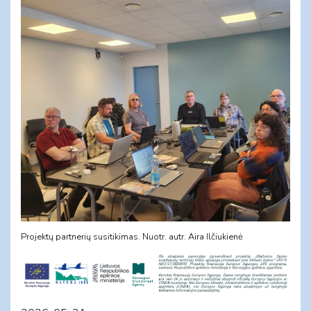
Projektų partnerių susitikimas. Nuotr. autr. Aira Ilčiukienė