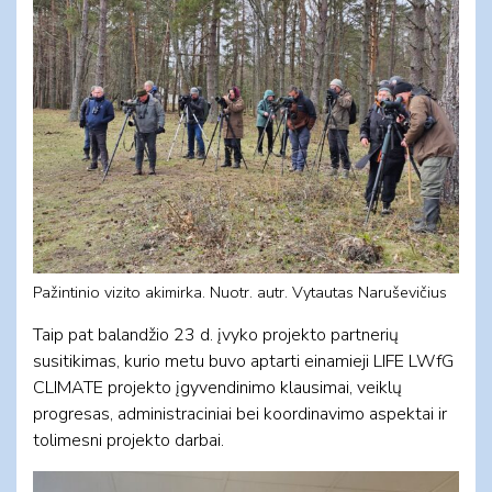
Pažintinio vizito akimirka. Nuotr. autr. Vytautas Naruševičius
Taip pat balandžio 23 d. įvyko projekto partnerių
susitikimas, kurio metu buvo aptarti einamieji LIFE LWfG
CLIMATE projekto įgyvendinimo klausimai, veiklų
progresas, administraciniai bei koordinavimo aspektai ir
tolimesni projekto darbai.