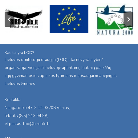
Kas tai yra LOD?
Lietuvos ornitologu draugija (LOD) - tai nevyriausybinė
organizacija, vienijanti Lietuvoje aptinkamų laukinių paukščių
ir jų gyvenamosios aplinkos tyrimams ir apsaugai neabejingus
Lietuvos žmones.
Kontaktai:
Naugarduko 47-3, LT-03208 Vilnius,
tel/faks:(8 5) 213 04 98,
el.pastas:
lod@birdlife.lt