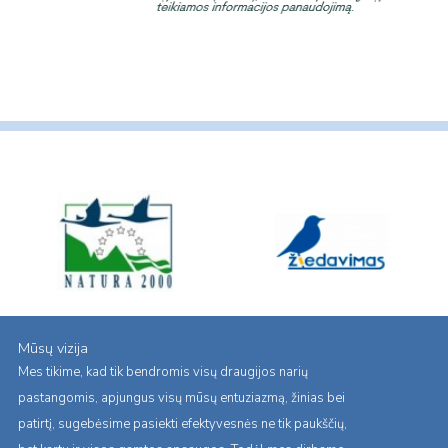
Mūsų vizija
Mes tikime, kad tik bendromis visų draugijos narių
pastangomis, apjungus visų mūsų entuziazmą, žinias bei
patirtį, sugebėsime pasiekti efektyvesnės ne tik paukščių,