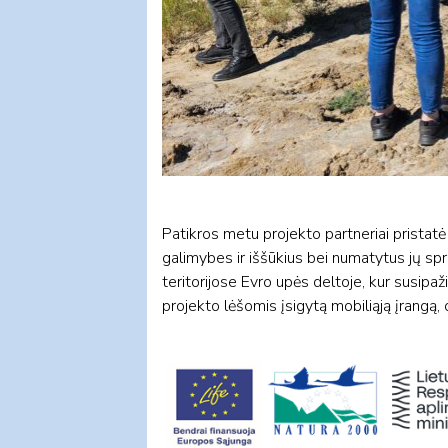
Patikros metu projekto partneriai pristatė 
galimybes ir iššūkius bei numatytus jų sp
teritorijose Evro upės deltoje, kur susipaž
projekto lėšomis įsigytą mobiliąją įrangą, 