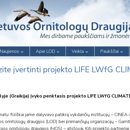
Naujienos
Apie LOD
Veikla
Paukščiai
zite įvertinti projekto LIFE LWfG C
yje (Graikija) įvyko penktasis projekto LIFE LWfG CLIMAT
matu: fiziškai jame dalyvavo patikrą vykdančių institucijų – CINEA
s ornitologų draugijos (LOD) bei priimančiųjų organizacijų – Gamti
jos ornitologų draugijos (HOS) – atstovai. Kiti projekto partneriai 