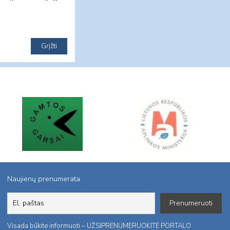
Naujienų prenumerata
Visada būkite informuoti – UŽSIPRENUMERUOKITE PORTALO