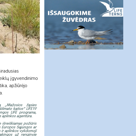
siradusias
veiklų įgyvendinimo
ika, apžiūrėjo
a.