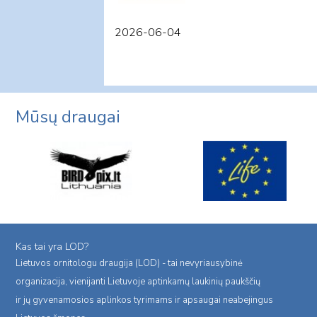
2026-06-04
Mūsų draugai
Kas tai yra LOD?
Lietuvos ornitologu draugija (LOD) - tai nevyriausybinė
organizacija, vienijanti Lietuvoje aptinkamų laukinių paukščių
ir jų gyvenamosios aplinkos tyrimams ir apsaugai neabejingus