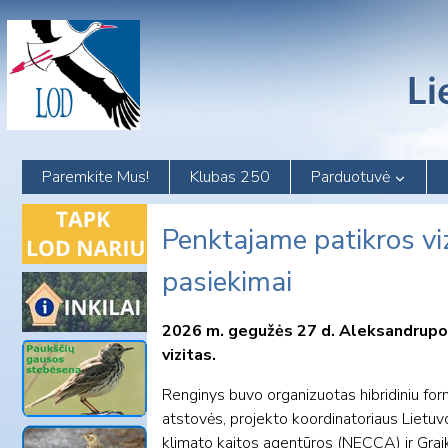
Skip
to
content
Paremkite Mus!
Klubas 250
Parduotuvė
Penktajame patikros vi
pasiekimai
2026 m. gegužės 27 d. Aleksandrupol
vizitas.
Renginys buvo organizuotas hibridiniu for
atstovės, projekto koordinatoriaus Lietuvo
klimato kaitos agentūros (NECCA) ir Graiki