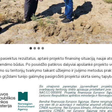
pasiektus rezultatus, aptarė projekto finansinę situaciją, naujai at
rendimo būdus. Po posėdžio patikros dalyviai apsilankė projekto 
ino su teritorijų tvarkymo taikant užliejimo ir įsėjimo metodus prakt
o grįždami turėjo galimybę pasigrožėti projektui skirta sienų tapyb