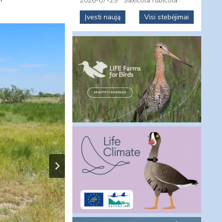
2026-07-29
Saxicola rubicola
Įvesti naują
Visi stebėjimai