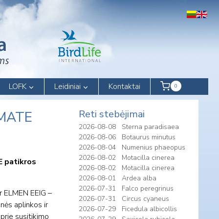
LOFK
Leidiniai
Kontaktai
0
Reti stebėjimai
LIMATE
2026-08-08
Sterna paradisaea
2026-08-06
Botaurus minutus
2026-08-04
Numenius phaeopus
2026-08-02
Motacilla cinerea
E patikros
2026-08-02
Motacilla cinerea
2026-08-01
Ardea alba
2026-07-31
Falco peregrinus
 ir ELMEN EEIG –
2026-07-31
Circus cyaneus
nės aplinkos ir
2026-07-29
Ficedula albicollis
prie susitikimo