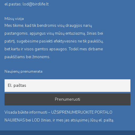
el.pastas:
lod@birdlife.lt
Mūsų vizija
Mes tikime, kad tik bendromis visų draugijos narių
pastangomis, apjungus visų mūsų entuziazmą, žinias bei
patirtį, sugebėsime pasiekti efektyvesnės ne tik paukščių,
bet kartu ir visos gamtos apsaugos. Todėl mes dirbame
paukščiams bei žmonėms.
Naujienų prenumerata
Visada būkite informuoti – UŽSIPRENUMERUOKITE PORTALO
NAUJIENAS bei LOD žinias, ir mes jas atsiųsime į Jūsų el. paštą.