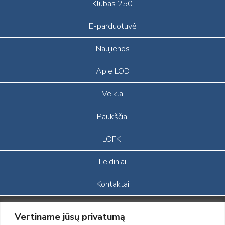
Klubas 250
E-parduotuvė
Naujienos
Apie LOD
Veikla
Paukščiai
LOFK
Leidiniai
Kontaktai
Portalas sukurtas įgyvendinant Lietuvos Respublikos, Europos
Vertiname jūsų privatumą
ekonominės erdvės ir Norvegijos finansinių mechanizmų iš dalies