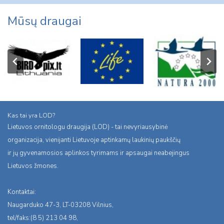
Mūsų draugai
Kas tai yra LOD?
Lietuvos ornitologu draugija (LOD) - tai nevyriausybinė
organizacija, vienijanti Lietuvoje aptinkamų laukinių paukščių
ir jų gyvenamosios aplinkos tyrimams ir apsaugai neabejingus
Lietuvos žmones.
Kontaktai:
Naugarduko 47-3, LT-03208 Vilnius,
tel/faks:(8 5) 213 04 98,