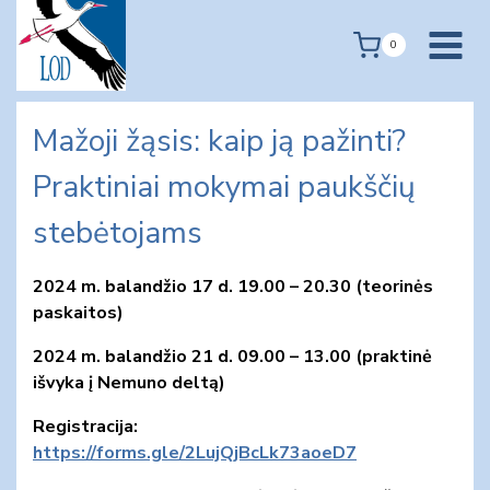
Skip
to
0
content
Mažoji žąsis: kaip ją pažinti?
Praktiniai mokymai paukščių
stebėtojams
2024 m. balandžio 17 d. 19.00 – 20.30 (teorinės
paskaitos)
2024 m. balandžio 21 d. 09.00 – 13.00 (praktinė
išvyka į Nemuno deltą)
Registracija:
https://forms.gle/2LujQjBcLk73aoeD7