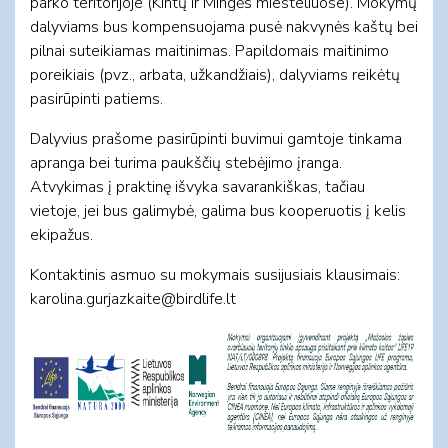
parko teritorijoje (Kintų ir Mingės miesteliuose). Mokymų
dalyviams bus kompensuojama pusė nakvynės kaštų bei
pilnai suteikiamas maitinimas. Papildomais maitinimo
poreikiais (pvz., arbata, užkandžiais), dalyviams reikėtų
pasirūpinti patiems.
Dalyvius prašome pasirūpinti buvimui gamtoje tinkama
apranga bei turima paukščių stebėjimo įranga.
Atvykimas į praktinę išvyka savarankiškas, tačiau
vietoje, jei bus galimybė, galima bus kooperuotis į kelis
ekipažus.
Kontaktinis asmuo su mokymais susijusiais klausimais:
karolina.gurjazkaite@birdlife.lt