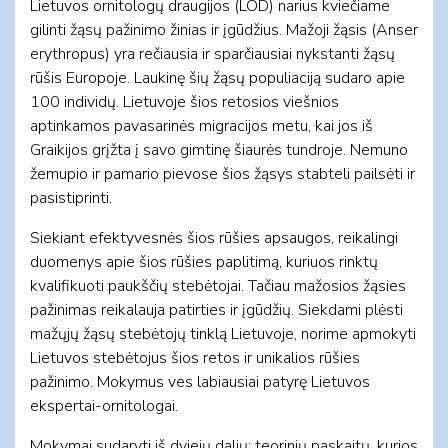
Lietuvos ornitologų draugijos (LOD) narius kviečiame
gilinti žąsų pažinimo žinias ir įgūdžius. Mažoji žąsis (Anser
erythropus) yra rečiausia ir sparčiausiai nykstanti žąsų
rūšis Europoje. Laukinę šių žąsų populiaciją sudaro apie
100 individų. Lietuvoje šios retosios viešnios
aptinkamos pavasarinės migracijos metu, kai jos iš
Graikijos grįžta į savo gimtinę šiaurės tundroje. Nemuno
žemupio ir pamario pievose šios žąsys stabteli pailsėti ir
pasistiprinti.
Siekiant efektyvesnės šios rūšies apsaugos, reikalingi
duomenys apie šios rūšies paplitimą, kuriuos rinktų
kvalifikuoti paukščių stebėtojai. Tačiau mažosios žąsies
pažinimas reikalauja patirties ir įgūdžių. Siekdami plėsti
mažųjų žąsų stebėtojų tinklą Lietuvoje, norime apmokyti
Lietuvos stebėtojus šios retos ir unikalios rūšies
pažinimo. Mokymus ves labiausiai patyrę Lietuvos
ekspertai-ornitologai.
Mokymai sudaryti iš dviejų dalių: teorinių paskaitų, kurios