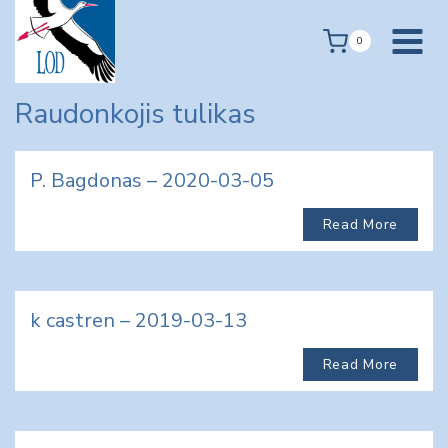
Skip
to
0
content
Raudonkojis tulikas
P. Bagdonas – 2020-03-05
Read More
k castren – 2019-03-13
Read More