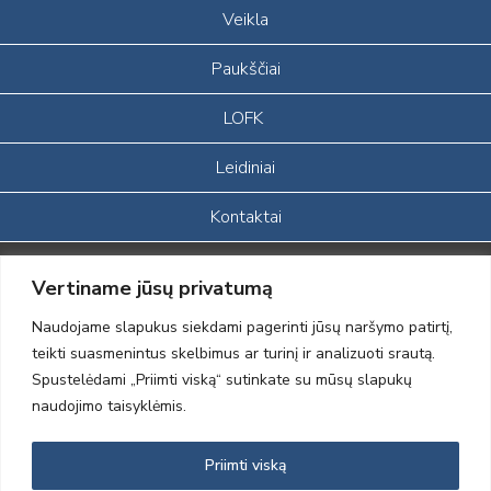
Veikla
Paukščiai
LOFK
Leidiniai
Kontaktai
Portalas sukurtas įgyvendinant Lietuvos Respublikos, Europos
Vertiname jūsų privatumą
ekonominės erdvės ir Norvegijos finansinių mechanizmų iš dalies
finansuojamą paprojektį
Naudojame slapukus siekdami pagerinti jūsų naršymo patirtį,
„LOD visuomeninės /gamtosauginės veiklos sustiprinimas ir įvaizdžio
teikti suasmenintus skelbimus ar turinį ir analizuoti srautą.
formavimas įtraukiant visuomenę į aplinkosauginių tyrimų veiklą“
Spustelėdami „Priimti viską“ sutinkate su mūsų slapukų
(paprojekčio
įgyvendinimo sutarties numeris 2004-LT0008-NVO-1EEE/NOR-02-
naudojimo taisyklėmis.
059)
Priimti viską
2012 © Lietuvos Ornitologų Draugija © 2014, Visos teisės saugomos