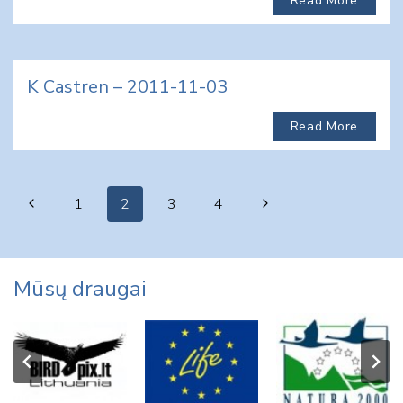
Read More
K Castren – 2011-11-03
Read More
Page
Previous
Next
1
2
3
4
navigation
Page
Page
Mūsų draugai