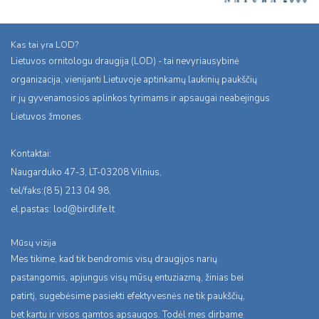
Kas tai yra LOD?
Lietuvos ornitologu draugija (LOD) - tai nevyriausybinė
organizacija, vienijanti Lietuvoje aptinkamų laukinių paukščių
ir jų gyvenamosios aplinkos tyrimams ir apsaugai neabejingus
Lietuvos žmones.
Kontaktai:
Naugarduko 47-3, LT-03208 Vilnius,
tel/faks:(8 5) 213 04 98,
el.pastas:
lod@birdlife.lt
Mūsų vizija
Mes tikime, kad tik bendromis visų draugijos narių
pastangomis, apjungus visų mūsų entuziazmą, žinias bei
patirtį, sugebėsime pasiekti efektyvesnės ne tik paukščių,
bet kartu ir visos gamtos apsaugos. Todėl mes dirbame