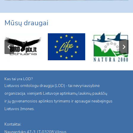
Mūsų draugai
Kas tai yra LOD?
Lietuvos ornitologu draugija (LOD) - tai nevyriausybinė
organizacija, vienijanti Lietuvoje aptinkamų laukinių paukščių
ir jų gyvenamosios aplinkos tyrimams ir apsaugai neabejingus
Lietuvos žmones.
Kontaktai:
Naugarduko 47-3, LT-03208 Vilnius,