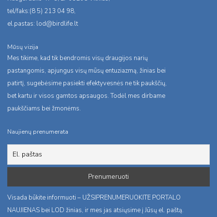
tel/faks:(8 5) 213 04 98,
el.pastas:
lod@birdlife.lt
Mūsų vizija
Mes tikime, kad tik bendromis visų draugijos narių
pastangomis, apjungus visų mūsų entuziazmą, žinias bei
patirtį, sugebėsime pasiekti efektyvesnės ne tik paukščių,
bet kartu ir visos gamtos apsaugos. Todėl mes dirbame
paukščiams bei žmonėms.
Naujienų prenumerata
Visada būkite informuoti – UŽSIPRENUMERUOKITE PORTALO
NAUJIENAS bei LOD žinias, ir mes jas atsiųsime į Jūsų el. paštą.