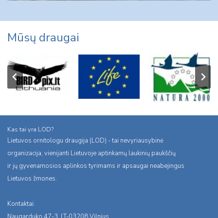
Mūsų draugai
Kas tai yra LOD?
Lietuvos ornitologu draugija (LOD) - tai nevyriausybinė
organizacija, vienijanti Lietuvoje aptinkamų laukinių paukščių
ir jų gyvenamosios aplinkos tyrimams ir apsaugai neabejingus
Lietuvos žmones.
Kontaktai:
Naugarduko 47-3, LT-03208 Vilnius,