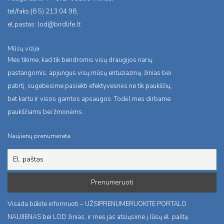
tel/faks:(8 5) 213 04 98,
el.pastas:
lod@birdlife.lt
Mūsų vizija
Mes tikime, kad tik bendromis visų draugijos narių
pastangomis, apjungus visų mūsų entuziazmą, žinias bei
patirtį, sugebėsime pasiekti efektyvesnės ne tik paukščių,
bet kartu ir visos gamtos apsaugos. Todėl mes dirbame
paukščiams bei žmonėms.
Naujienų prenumerata
Visada būkite informuoti – UŽSIPRENUMERUOKITE PORTALO
NAUJIENAS bei LOD žinias, ir mes jas atsiųsime į Jūsų el. paštą.