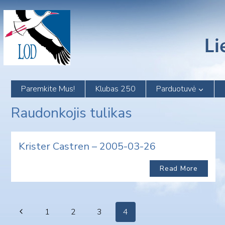
Skip
to
content
Paremkite Mus!
Klubas 250
Parduotuvė
Raudonkojis tulikas
Krister Castren – 2005-03-26
Read More
Page
Previous
1
2
3
4