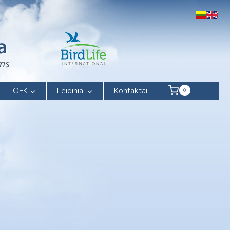
LOFK
Leidiniai
Kontaktai
0