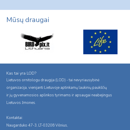
navigation
Page
Mūsų draugai
Kas tai yra LOD?
Lietuvos ornitologu draugija (LOD) - tai nevyriausybinė
organizacija, vienijanti Lietuvoje aptinkamų laukinių paukščių
ir jų gyvenamosios aplinkos tyrimams ir apsaugai neabejingus
Lietuvos žmones.
Kontaktai:
Naugarduko 47-3, LT-03208 Vilnius,