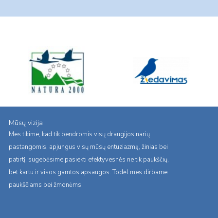
Mūsų vizija
Mes tikime, kad tik bendromis visų draugijos narių
pastangomis, apjungus visų mūsų entuziazmą, žinias bei
patirtį, sugebėsime pasiekti efektyvesnės ne tik paukščių,
bet kartu ir visos gamtos apsaugos. Todėl mes dirbame
paukščiams bei žmonėms.