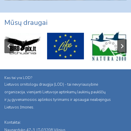
Mūsų draugai
Kas tai yra LOD?
Lietuvos ornitologu draugija (LOD) - tai nevyriausybinė
organizacija, vienijanti Lietuvoje aptinkamų laukinių paukščių
ir jų gyvenamosios aplinkos tyrimams ir apsaugai neabejingus
Lietuvos žmones.
Kontaktai:
Naugarduko 47-3, LT-03208 Vilnius,