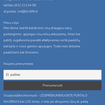
tel/faks:(8 5) 213 04 98,
el.pastas:
lod@birdlife.lt
Mūsų vizija
Mes tikime, kad tik bendromis visų draugijos narių
pastangomis, apjungus visų mūsų entuziazmą, žinias bei
patirtį, sugebėsime pasiekti efektyvesnės ne tik paukščių,
bet kartu ir visos gamtos apsaugos. Todėl mes dirbame
paukščiams bei žmonėms.
Naujienų prenumerata
Visada būkite informuoti – UŽSIPRENUMERUOKITE PORTALO
NAUJIENAS bei LOD žinias, ir mes jas atsiųsime į Jūsų el. paštą.