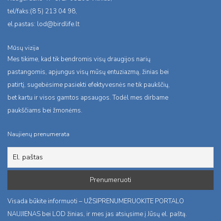
tel/faks:(8 5) 213 04 98,
el.pastas:
lod@birdlife.lt
Mūsų vizija
Mes tikime, kad tik bendromis visų draugijos narių
pastangomis, apjungus visų mūsų entuziazmą, žinias bei
patirtį, sugebėsime pasiekti efektyvesnės ne tik paukščių,
bet kartu ir visos gamtos apsaugos. Todėl mes dirbame
paukščiams bei žmonėms.
Naujienų prenumerata
Visada būkite informuoti – UŽSIPRENUMERUOKITE PORTALO
NAUJIENAS bei LOD žinias, ir mes jas atsiųsime į Jūsų el. paštą.