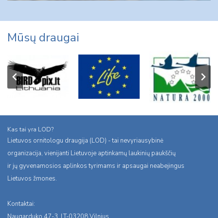
Mūsų draugai
Kas tai yra LOD?
Lietuvos ornitologu draugija (LOD) - tai nevyriausybinė
organizacija, vienijanti Lietuvoje aptinkamų laukinių paukščių
ir jų gyvenamosios aplinkos tyrimams ir apsaugai neabejingus
Lietuvos žmones.
Kontaktai:
Naugarduko 47-3, LT-03208 Vilnius,