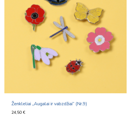
Ženkleliai „Augalai ir vabzdžiai” (Nr.9)
24,50
€