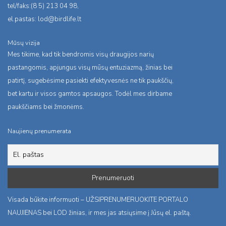
tel/faks:(8 5) 213 04 98,
el.pastas:
lod@birdlife.lt
Mūsų vizija
Mes tikime, kad tik bendromis visų draugijos narių
pastangomis, apjungus visų mūsų entuziazmą, žinias bei
patirtį, sugebėsime pasiekti efektyvesnės ne tik paukščių,
bet kartu ir visos gamtos apsaugos. Todėl mes dirbame
paukščiams bei žmonėms.
Naujienų prenumerata
Visada būkite informuoti – UŽSIPRENUMERUOKITE PORTALO
NAUJIENAS bei LOD žinias, ir mes jas atsiųsime į Jūsų el. paštą.