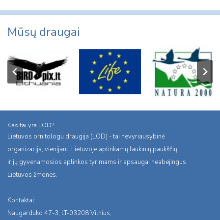
Mūsų draugai
Kas tai yra LOD?
Lietuvos ornitologu draugija (LOD) - tai nevyriausybinė
organizacija, vienijanti Lietuvoje aptinkamų laukinių paukščių
ir jų gyvenamosios aplinkos tyrimams ir apsaugai neabejingus
Lietuvos žmones.
Kontaktai:
Naugarduko 47-3, LT-03208 Vilnius,