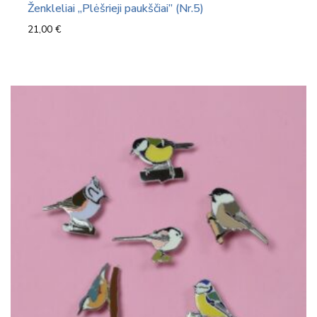
Ženkleliai „Plėšrieji paukščiai” (Nr.5)
21,00
€