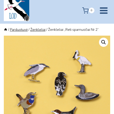
Skip
to
0
content
/
Parduotuvė
/
Ženkleliai
/
Ženkleliai „Reti sparnuočiai Nr.2”