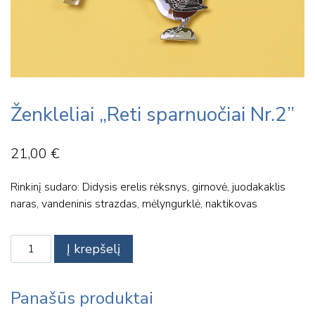
Ženkleliai „Reti sparnuočiai Nr.2”
21,00
€
Rinkinį sudaro: Didysis erelis rėksnys, girnovė, juodakaklis
naras, vandeninis strazdas, mėlyngurklė, naktikovas
produkto
Į krepšelį
kiekis:
Ženkleliai
"Reti
Panašūs produktai
sparnuočiai