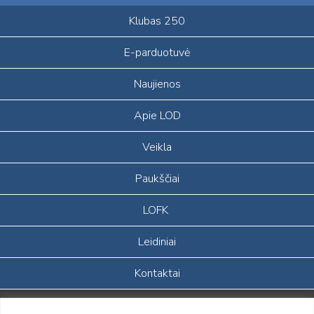
Klubas 250
E-parduotuvė
Naujienos
Apie LOD
Veikla
Paukščiai
LOFK
Leidiniai
Kontaktai
Portalas sukurtas įgyvendinant Lietuvos Respublikos, Europos