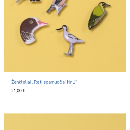
Ženkleliai „Reti sparnuočiai Nr.1”
21,00
€