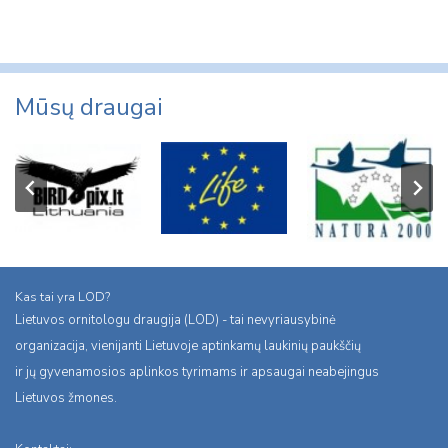
Mūsų draugai
Kas tai yra LOD?
Lietuvos ornitologu draugija (LOD) - tai nevyriausybinė
organizacija, vienijanti Lietuvoje aptinkamų laukinių paukščių
ir jų gyvenamosios aplinkos tyrimams ir apsaugai neabejingus
Lietuvos žmones.