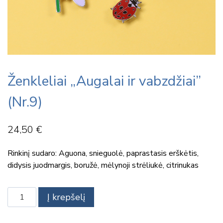
Ženkleliai „Augalai ir vabzdžiai”
(Nr.9)
24,50
€
Rinkinį sudaro: Aguona, snieguolė, paprastasis erškėtis,
didysis juodmargis, boružė, mėlynoji strėliukė, citrinukas
produkto
Į krepšelį
kiekis:
Ženkleliai