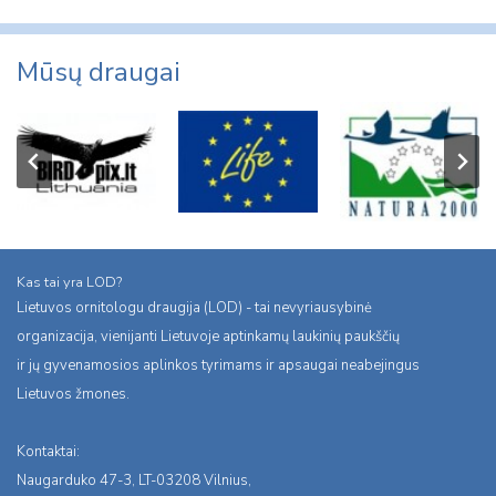
Mūsų draugai
Kas tai yra LOD?
Lietuvos ornitologu draugija (LOD) - tai nevyriausybinė
organizacija, vienijanti Lietuvoje aptinkamų laukinių paukščių
ir jų gyvenamosios aplinkos tyrimams ir apsaugai neabejingus
Lietuvos žmones.
Kontaktai:
Naugarduko 47-3, LT-03208 Vilnius,