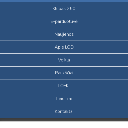
Klubas 250
E-parduotuvė
Naujienos
Apie LOD
Veikla
Paukščiai
LOFK
Leidiniai
Kontaktai
Portalas sukurtas įgyvendinant Lietuvos Respublikos, Europos