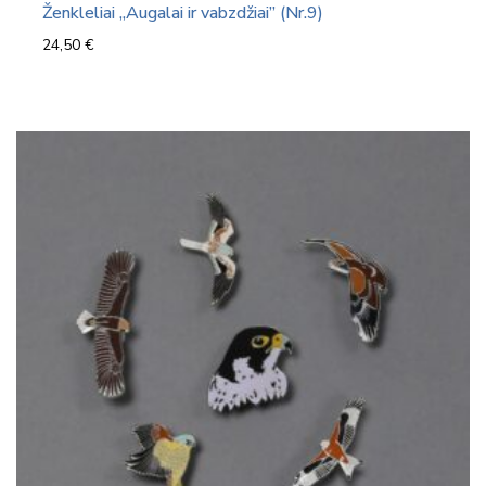
Ženkleliai „Augalai ir vabzdžiai” (Nr.9)
24,50
€