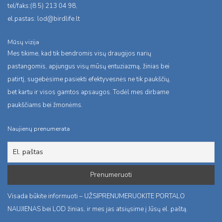
tel/faks:(8 5) 213 04 98,
el.pastas:
lod@birdlife.lt
Mūsų vizija
Mes tikime, kad tik bendromis visų draugijos narių
pastangomis, apjungus visų mūsų entuziazmą, žinias bei
patirtį, sugebėsime pasiekti efektyvesnės ne tik paukščių,
bet kartu ir visos gamtos apsaugos. Todėl mes dirbame
paukščiams bei žmonėms.
Naujienų prenumerata
Visada būkite informuoti – UŽSIPRENUMERUOKITE PORTALO
NAUJIENAS bei LOD žinias, ir mes jas atsiųsime į Jūsų el. paštą.