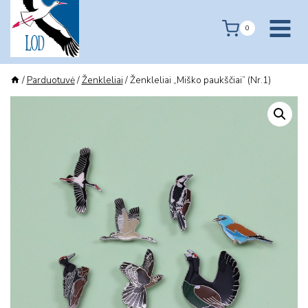
Skip
to
0
content
/
Parduotuvė
/
Ženkleliai
/
Ženkleliai „Miško paukščiai” (Nr.1)