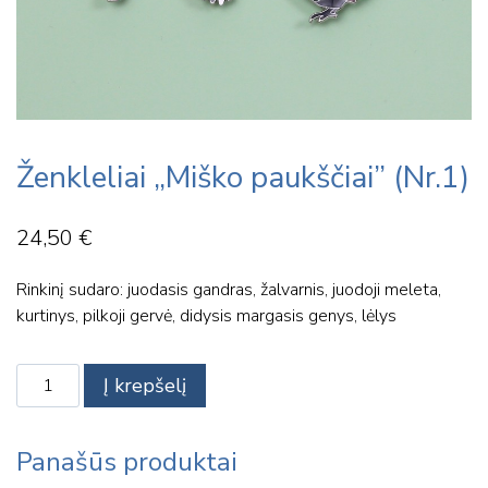
Ženkleliai „Miško paukščiai” (Nr.1)
24,50
€
Rinkinį sudaro: juodasis gandras, žalvarnis, juodoji meleta,
kurtinys, pilkoji gervė, didysis margasis genys, lėlys
produkto
Į krepšelį
kiekis:
Ženkleliai
"Miško
Panašūs produktai
paukščiai"