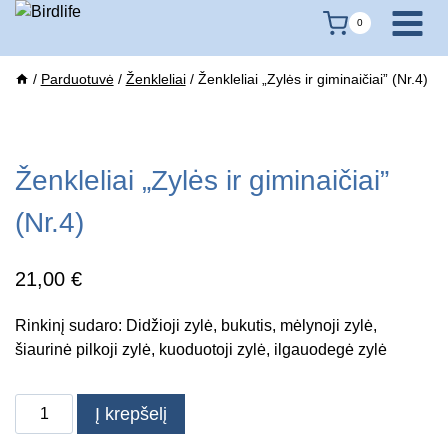
Skip
0
to
content
/
Parduotuvė
/
Ženkleliai
/
Ženkleliai „Zylės ir giminaičiai” (Nr.4)
Ženkleliai „Zylės ir giminaičiai”
(Nr.4)
21,00
€
Rinkinį sudaro: Didžioji zylė, bukutis, mėlynoji zylė,
šiaurinė pilkoji zylė, kuoduotoji zylė, ilgauodegė zylė
produkto
Į krepšelį
kiekis: