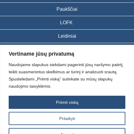
Paukščiai
LOFK
Leidiniai
Kontaktai
Vertiname jūsų privatumą
Naudojame slapukus siekdami pagerinti jūsų naršymo patirtį,
Portalas sukurtas įgyvendinant Lietuvos Respublikos, Europos
teikti suasmenintus skelbimus ar turinį ir analizuoti srautą.
ekonominės erdvės ir Norvegijos finansinių mechanizmų iš dalies
finansuojamą paprojektį
Spustelėdami „Priimti viską“ sutinkate su mūsų slapukų
„LOD visuomeninės /gamtosauginės veiklos sustiprinimas ir įvaizdžio
naudojimo taisyklėmis.
formavimas įtraukiant visuomenę į aplinkosauginių tyrimų veiklą“
(paprojekčio
įgyvendinimo sutarties numeris 2004-LT0008-NVO-1EEE/NOR-02-059)
Priimti viską
2012 © Lietuvos Ornitologų Draugija © 2014, Visos teisės saugomos
Pritaikyti
Sprendimas:
Electronic Solutions for Business