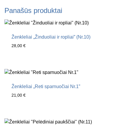
Ženkleliai
"Zylės
Panašūs produktai
ir
giminaičiai"
(Nr.4)
Ženkleliai „Žinduoliai ir ropliai” (Nr.10)
28,00
€
Ženkleliai „Reti sparnuočiai Nr.1”
21,00
€