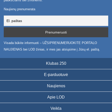
paukščiams bei žmonėms.
Naujienų prenumerata
Visada būkite informuoti – UŽSIPRENUMERUOKITE PORTALO
NAUJIENAS bei LOD žinias, ir mes jas atsiųsime į Jūsų el. paštą.
Klubas 250
E-parduotuvė
Naujienos
Apie LOD
Veikla