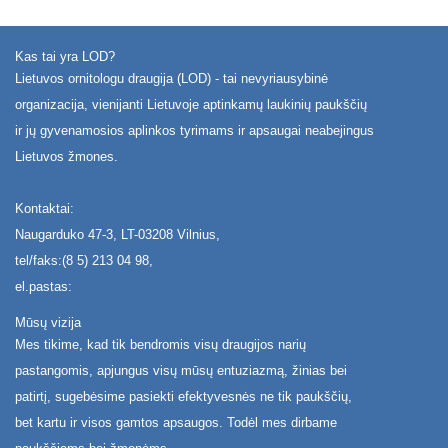
Kas tai yra LOD?
Lietuvos ornitologu draugija (LOD) - tai nevyriausybinė
organizacija, vienijanti Lietuvoje aptinkamų laukinių paukščių
ir jų gyvenamosios aplinkos tyrimams ir apsaugai neabejingus
Lietuvos žmones.
Kontaktai:
Naugarduko 47-3, LT-03208 Vilnius,
tel/faks:(8 5) 213 04 98,
el.pastas:
[email protected]
Mūsų vizija
Mes tikime, kad tik bendromis visų draugijos narių
pastangomis, apjungus visų mūsų entuziazmą, žinias bei
patirtį, sugebėsime pasiekti efektyvesnės ne tik paukščių,
bet kartu ir visos gamtos apsaugos. Todėl mes dirbame