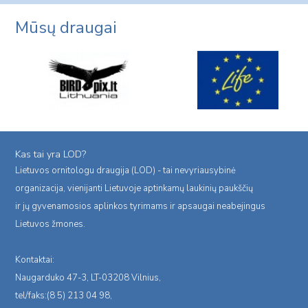
Mūsų draugai
Kas tai yra LOD?
Lietuvos ornitologu draugija (LOD) - tai nevyriausybinė
organizacija, vienijanti Lietuvoje aptinkamų laukinių paukščių
ir jų gyvenamosios aplinkos tyrimams ir apsaugai neabejingus
Lietuvos žmones.
Kontaktai:
Naugarduko 47-3, LT-03208 Vilnius,
tel/faks:(8 5) 213 04 98,