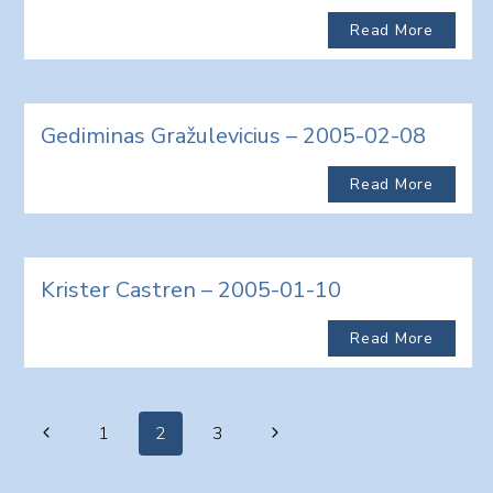
Read More
Gediminas Gražulevicius – 2005-02-08
Read More
Krister Castren – 2005-01-10
Read More
Page
Previous
Next
1
2
3
navigation
Page
Page