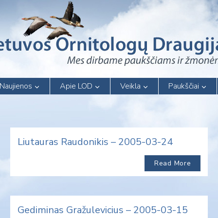
Naujienos
Apie LOD
Veikla
Paukščiai
Liutauras Raudonikis – 2005-03-24
Read More
Gediminas Gražulevicius – 2005-03-15