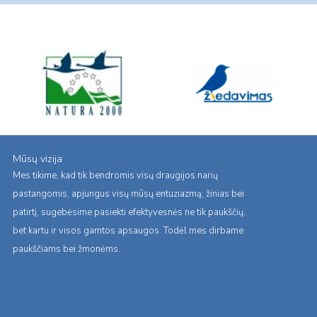
Mūsų vizija
Mes tikime, kad tik bendromis visų draugijos narių
pastangomis, apjungus visų mūsų entuziazmą, žinias bei
patirtį, sugebėsime pasiekti efektyvesnės ne tik paukščių,
bet kartu ir visos gamtos apsaugos. Todėl mes dirbame
paukščiams bei žmonėms.