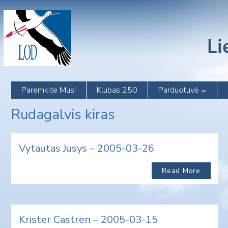
Skip
to
content
Paremkite Mus!
Klubas 250
Parduotuvė
Rudagalvis kiras
Vytautas Jusys – 2005-03-26
Read More
Krister Castren – 2005-03-15