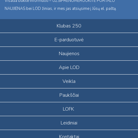
Visada būkite informuoti – UŽSIPRENUMERUOKITE PORTALO
NAUJIENAS bei LOD žinias, ir mes jas atsiųsime į Jūsų el. paštą.
Klubas 250
E-parduotuvė
Naujienos
Apie LOD
Veikla
Paukščiai
LOFK
Leidiniai
Kontaktai