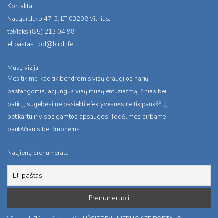
Kontaktai:
Naugarduko 47-3, LT-03208 Vilnius,
tel/faks:(8 5) 213 04 98,
el.pastas:
lod@birdlife.lt
Mūsų vizija
Mes tikime, kad tik bendromis visų draugijos narių
pastangomis, apjungus visų mūsų entuziazmą, žinias bei
patirtį, sugebėsime pasiekti efektyvesnės ne tik paukščių,
bet kartu ir visos gamtos apsaugos. Todėl mes dirbame
paukščiams bei žmonėms.
Naujienų prenumerata