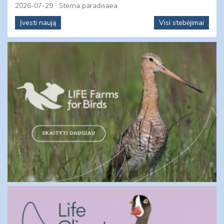
2026-07-29
Sterna paradisaea
Įvesti naują
Visi stebėjimai