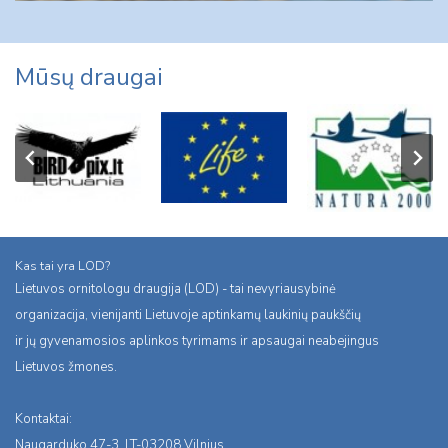
Mūsų draugai
Kas tai yra LOD?
Lietuvos ornitologu draugija (LOD) - tai nevyriausybinė
organizacija, vienijanti Lietuvoje aptinkamų laukinių paukščių
ir jų gyvenamosios aplinkos tyrimams ir apsaugai neabejingus
Lietuvos žmones.
Kontaktai:
Naugarduko 47-3, LT-03208 Vilnius,