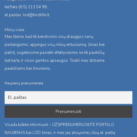
tel/faks:(8 5) 213 04 98,
el.pastas:
lod@birdlife.lt
Mūsų vizija
Mes tikime, kad tik bendromis visų draugijos narių
pastangomis, apjungus visų mūsų entuziazmą, žinias bei
patirtį, sugebėsime pasiekti efektyvesnės ne tik paukščių,
bet kartu ir visos gamtos apsaugos. Todėl mes dirbame
paukščiams bei žmonėms.
Naujienų prenumerata
Visada būkite informuoti – UŽSIPRENUMERUOKITE PORTALO
NAUJIENAS bei LOD žinias, ir mes jas atsiųsime į Jūsų el. paštą.