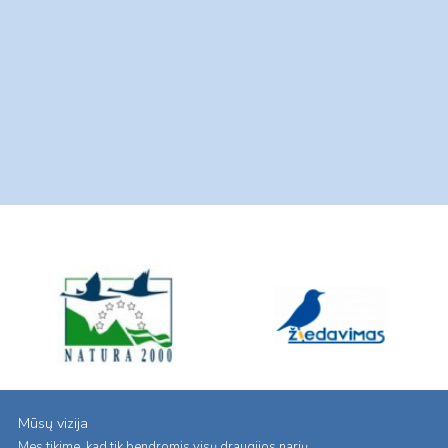
Mūsų vizija
Mes tikime, kad tik bendromis visų draugijos narių