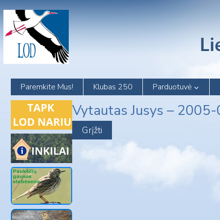
Skip
to
content
Paremkite Mus!
Klubas 250
Parduotuvė
Vytautas Jusys – 2005