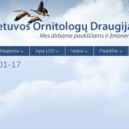
Naujienos
Apie LOD
Veikla
Paukščiai
-01-17