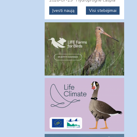
2026-07-29
Hydroprogne caspia
Įvesti naują
Visi stebėjimai