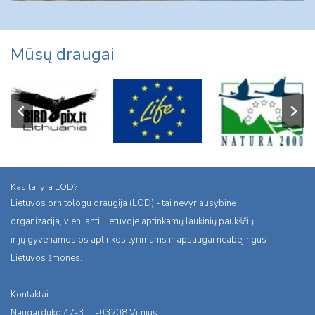
Mūsų draugai
Kas tai yra LOD?
Lietuvos ornitologu draugija (LOD) - tai nevyriausybinė
organizacija, vienijanti Lietuvoje aptinkamų laukinių paukščių
ir jų gyvenamosios aplinkos tyrimams ir apsaugai neabejingus
Lietuvos žmones.
Kontaktai:
Naugarduko 47-3, LT-03208 Vilnius,