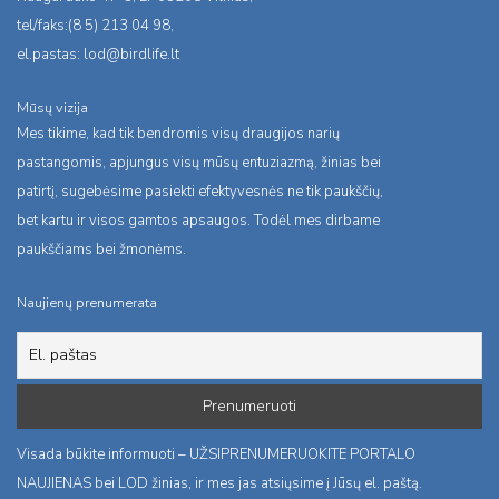
tel/faks:(8 5) 213 04 98,
el.pastas:
lod@birdlife.lt
Mūsų vizija
Mes tikime, kad tik bendromis visų draugijos narių
pastangomis, apjungus visų mūsų entuziazmą, žinias bei
patirtį, sugebėsime pasiekti efektyvesnės ne tik paukščių,
bet kartu ir visos gamtos apsaugos. Todėl mes dirbame
paukščiams bei žmonėms.
Naujienų prenumerata
Visada būkite informuoti – UŽSIPRENUMERUOKITE PORTALO
NAUJIENAS bei LOD žinias, ir mes jas atsiųsime į Jūsų el. paštą.