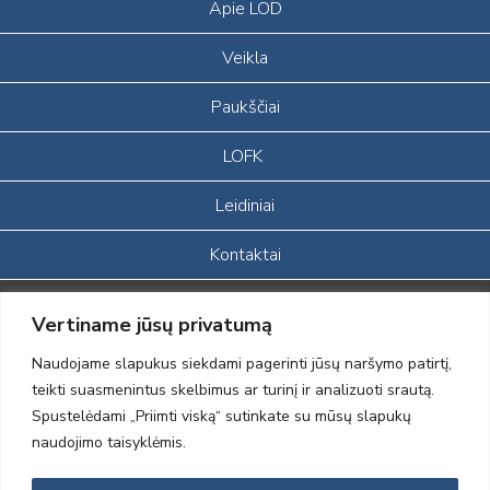
Apie LOD
Veikla
Paukščiai
LOFK
Leidiniai
Kontaktai
Portalas sukurtas įgyvendinant Lietuvos Respublikos, Europos
Vertiname jūsų privatumą
ekonominės erdvės ir Norvegijos finansinių mechanizmų iš dalies
finansuojamą paprojektį
Naudojame slapukus siekdami pagerinti jūsų naršymo patirtį,
„LOD visuomeninės /gamtosauginės veiklos sustiprinimas ir įvaizdžio
teikti suasmenintus skelbimus ar turinį ir analizuoti srautą.
formavimas įtraukiant visuomenę į aplinkosauginių tyrimų veiklą“
Spustelėdami „Priimti viską“ sutinkate su mūsų slapukų
(paprojekčio
įgyvendinimo sutarties numeris 2004-LT0008-NVO-1EEE/NOR-02-
naudojimo taisyklėmis.
059)