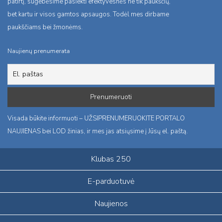
patirtį, sugebėsime pasiekti efektyvesnės ne tik paukščių,
bet kartu ir visos gamtos apsaugos. Todėl mes dirbame
paukščiams bei žmonėms.
Naujienų prenumerata
Visada būkite informuoti – UŽSIPRENUMERUOKITE PORTALO
NAUJIENAS bei LOD žinias, ir mes jas atsiųsime į Jūsų el. paštą.
Klubas 250
E-parduotuvė
Naujienos