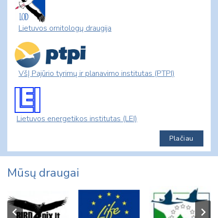
Lietuvos ornitologų draugija
VšĮ Pajūrio tyrimų ir planavimo institutas (PTPI)
Lietuvos energetikos institutas (LEI)
Plačiau
Mūsų draugai