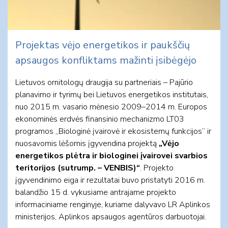
Projektas vėjo energetikos ir paukščių
apsaugos konfliktams mažinti įsibėgėjo
Lietuvos ornitologų draugija su partneriais – Pajūrio
planavimo ir tyrimų bei Lietuvos energetikos institutais,
nuo 2015 m. vasario mėnesio 2009–2014 m. Europos
ekonominės erdvės finansinio mechanizmo LT03
programos „Biologinė įvairovė ir ekosistemų funkcijos“ ir
nuosavomis lėšomis įgyvendina projektą
„Vėjo
energetikos plėtra ir biologinei įvairovei svarbios
teritorijos (sutrump. – VENBIS)“
. Projekto
įgyvendinimo eiga ir rezultatai buvo pristatyti 2016 m.
balandžio 15 d. vykusiame antrajame projekto
informaciniame renginyje, kuriame dalyvavo LR Aplinkos
ministerijos, Aplinkos apsaugos agentūros darbuotojai.