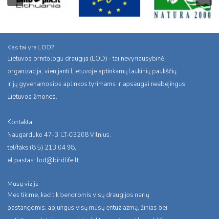
Kas tai yra LOD?
Lietuvos ornitologu draugija (LOD) - tai nevyriausybinė
organizacija, vienijanti Lietuvoje aptinkamų laukinių paukščių
ir jų gyvenamosios aplinkos tyrimams ir apsaugai neabejingus
Lietuvos žmones.
Kontaktai:
Naugarduko 47-3, LT-03208 Vilnius,
tel/faks:(8 5) 213 04 98,
el.pastas:
lod@birdlife.lt
Mūsų vizija
Mes tikime, kad tik bendromis visų draugijos narių
pastangomis, apjungus visų mūsų entuziazmą, žinias bei