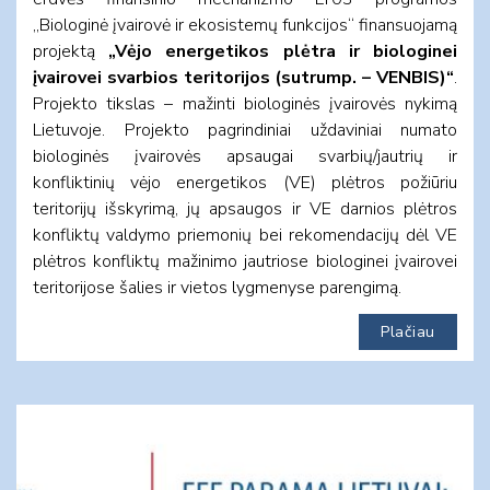
„Biologinė įvairovė ir ekosistemų funkcijos“ finansuojamą
projektą
„Vėjo energetikos plėtra ir biologinei
įvairovei svarbios teritorijos (sutrump. – VENBIS)“
.
Projekto tikslas – mažinti biologinės įvairovės nykimą
Lietuvoje. Projekto pagrindiniai uždaviniai numato
biologinės įvairovės apsaugai svarbių/jautrių ir
konfliktinių vėjo energetikos (VE) plėtros požiūriu
teritorijų išskyrimą, jų apsaugos ir VE darnios plėtros
konfliktų valdymo priemonių bei rekomendacijų dėl VE
plėtros konfliktų mažinimo jautriose biologinei įvairovei
teritorijose šalies ir vietos lygmenyse parengimą.
Plačiau