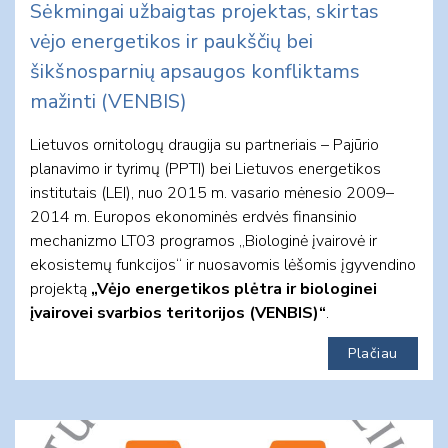
Sėkmingai užbaigtas projektas, skirtas
vėjo energetikos ir paukščių bei
šikšnosparnių apsaugos konfliktams
mažinti (VENBIS)
Lietuvos ornitologų draugija su partneriais – Pajūrio
planavimo ir tyrimų (PPTI) bei Lietuvos energetikos
institutais (LEI), nuo 2015 m. vasario mėnesio 2009–
2014 m. Europos ekonominės erdvės finansinio
mechanizmo LT03 programos „Biologinė įvairovė ir
ekosistemų funkcijos“ ir nuosavomis lėšomis įgyvendino
projektą
„Vėjo energetikos plėtra ir biologinei
įvairovei svarbios teritorijos (VENBIS)“
.
Plačiau