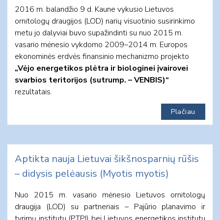
2016 m. balandžio 9 d. Kaune vykusio Lietuvos
ornitologų draugijos (LOD) narių visuotinio susirinkimo
metu jo dalyviai buvo supažindinti su nuo 2015 m.
vasario mėnesio vykdomo 2009–2014 m. Europos
ekonominės erdvės finansinio mechanizmo projekto
„Vėjo energetikos plėtra ir biologinei įvairovei
svarbios teritorijos (sutrump. – VENBIS)“
rezultatais.
Plačiau
Aptikta nauja Lietuvai šikšnosparnių rūšis
– didysis pelėausis (Myotis myotis)
Nuo 2015 m. vasario mėnesio Lietuvos ornitologų
draugija (LOD) su partneriais – Pajūrio planavimo ir
tyrimų institutu (PTPI) bei Lietuvos energetikos institutu