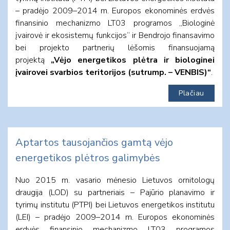
– pradėjo 2009–2014 m. Europos ekonominės erdvės
finansinio mechanizmo LT03 programos „Biologinė
įvairovė ir ekosistemų funkcijos“ ir Bendrojo finansavimo
bei projekto partnerių lėšomis finansuojamą
projektą
„Vėjo energetikos plėtra ir biologinei
įvairovei svarbios teritorijos (sutrump. – VENBIS)“
.
Plačiau
Aptartos tausojančios gamtą vėjo
energetikos plėtros galimybės
Nuo 2015 m. vasario mėnesio Lietuvos ornitologų
draugija (LOD) su partneriais – Pajūrio planavimo ir
tyrimų institutu (PTPI) bei Lietuvos energetikos institutu
(LEI) – pradėjo 2009–2014 m. Europos ekonominės
erdvės finansinio mechanizmo LT03 programos