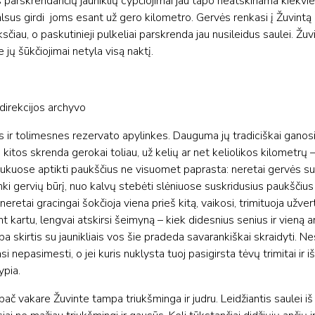
ais parskrendančių jauniklių cypčiojimai jau tapo neatskiriama kiekvi
lsus girdi joms esant už gero kilometro. Gervės renkasi į Žuvintą 
sčiau, o paskutinieji pulkeliai parskrenda jau nusileidus saulei. Žuv
jų šūkčiojimai netyla visą naktį.
direkcijos archyvo
 ir tolimesnes rezervato apylinkes. Dauguma jų tradiciškai ganosi
 kitos skrenda gerokai toliau, už kelių ar net keliolikos kilometrų –
 Laukuose aptikti paukščius ne visuomet paprasta: neretai gervės su
ptinki gervių būrį, nuo kalvų stebėti slėniuose suskridusius paukščiu
neretai gracingai šokčioja viena prieš kitą, vaikosi, trimituoja užver
 kartu, lengvai atskirsi šeimyną – kiek didesnius senius ir vieną a
ba skirtis su jaunikliais vos šie pradeda savarankiškai skraidyti. N
 nepasimesti, o jei kuris nuklysta tuoj pasigirsta tėvų trimitai ir išs
ypia.
č vakare Žuvinte tampa triukšminga ir judru. Leidžiantis saulei iš 