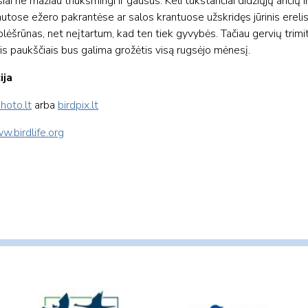
siai ne mažiau triukšmingi ir gausūs. Keli tūkstančiai didžiųjų ančių i
tose ežero pakrantėse ar salos krantuose užskridęs jūrinis ereli
plėšrūnas, net neįtartum, kad ten tiek gyvybės. Tačiau gervių trimita
ingais paukščiais bus galima grožėtis visą rugsėjo mėnesį.
ija
hoto.lt
arba
birdpix.lt
w.birdlife.org