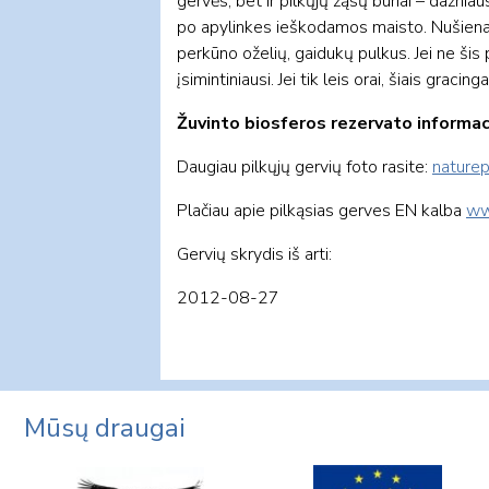
gervės, bet ir pilkųjų žąsų būriai – dažniau
po apylinkes ieškodamos maisto. Nušienau
perkūno oželių, gaidukų pulkus. Jei ne šis 
įsimintiniausi. Jei tik leis orai, šiais grac
Žuvinto biosferos rezervato informac
Daugiau pilkųjų gervių foto rasite:
naturep
Plačiau apie pilkąsias gerves EN kalba
ww
Gervių skrydis iš arti:
2012-08-27
Mūsų draugai