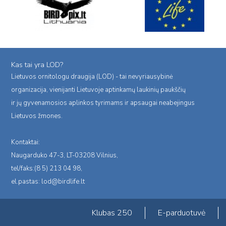
Kas tai yra LOD?
Lietuvos ornitologu draugija (LOD) - tai nevyriausybinė
organizacija, vienijanti Lietuvoje aptinkamų laukinių paukščių
ir jų gyvenamosios aplinkos tyrimams ir apsaugai neabejingus
Lietuvos žmones.
Kontaktai:
Naugarduko 47-3, LT-03208 Vilnius,
tel/faks:(8 5) 213 04 98,
el.pastas:
lod@birdlife.lt
Klubas 250
E-parduotuvė