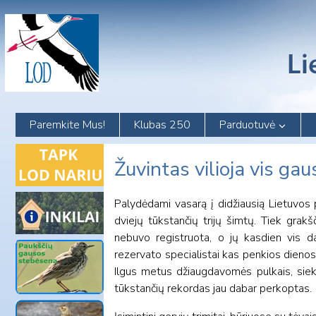
Skip
to
content
Paremkite Mus!
Klubas 250
Parduotuvė
Žuvintas vilioja vis ga
Palydėdami vasarą į didžiausią Lietuvos p
dviejų tūkstančių trijų šimtų. Tiek grakš
nebuvo registruota, o jų kasdien vis da
rezervato specialistai kas penkios dienos
Ilgus metus džiaugdavomės pulkais, sieki
tūkstančių rekordas jau dabar perkoptas.