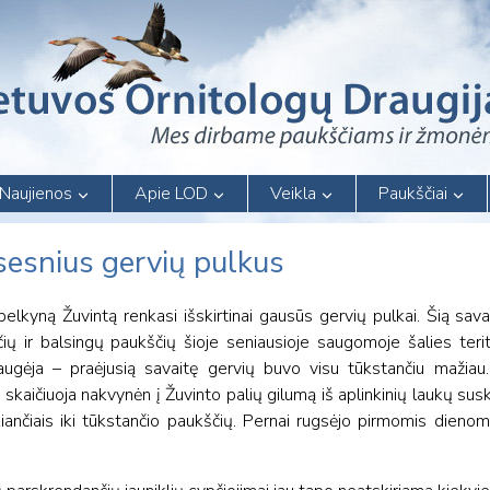
Naujienos
Apie LOD
Veikla
Paukščiai
usesnius gervių pulkus
elkyną Žuvintą renkasi išskirtinai gausūs gervių pulkai. Šią savai
čių ir balsingų paukščių šioje seniausioje saugomoje šalies terit
ugėja – praėjusią savaitę gervių buvo visu tūkstančiu mažiau.
 skaičiuoja nakvynėn į Žuvinto palių gilumą iš aplinkinių laukų su
ančiais iki tūkstančio paukščių. Pernai rugsėjo pirmomis dienom