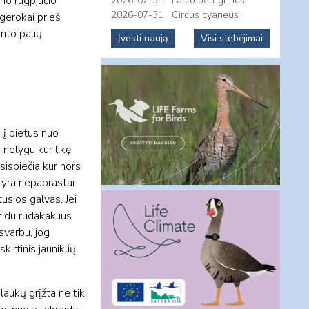
eno rugpjūčio
2026-07-31
Falco peregrinus
2026-07-31
Circus cyaneus
gerokai prieš
into palių
Įvesti naują
Visi stebėjimai
 į pietus nuo
 nelygu kur likę
sispiečia kur nors
s yra nepaprastai
tusios galvas. Jei
r du rudakaklius
esvarbu, jog
kirtinis jauniklių
laukų grįžta ne tik