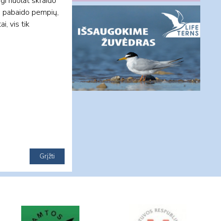
rgi nuolat skraido
s pabaido pempių,
i, vis tik