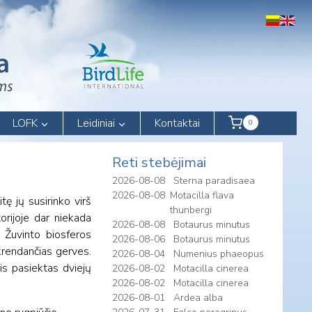
LOFK
Leidiniai
Kontaktai
0
Reti stebėjimai
2026-08-08
Sterna paradisaea
2026-08-08
Motacilla flava
tę jų susirinko virš
thunbergi
orijoje dar niekada
2026-08-08
Botaurus minutus
 Žuvinto biosferos
2026-08-06
Botaurus minutus
skrendančias gerves.
2026-08-04
Numenius phaeopus
is pasiektas dviejų
2026-08-02
Motacilla cinerea
2026-08-02
Motacilla cinerea
2026-08-01
Ardea alba