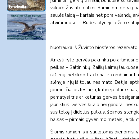
Įsimintini gervių trimitai, būriuose su tėv
vakaro Žuvinte dalimi. Ramiu oru gervių ba
saulės laidą – kartais net pora valandų ank
atvirumuose – Rudės plynėje, ežero saloje 
Nuotrauka iš Žuvinto biosferos rezervato 
Anksti ryte gervės pakrinka po artimesnes
pelkės – Saltininkų, Zailių kaimų laukuose,
ražienų, netrikdo traktoriai ir kombainai.
slėnyje ir jų iš toliau nesimato. Bet jei a
įdomu: čia jos lesinėja, kutinėja plunksnas, 
pamatysi tris ar keturias gerves besiganant
jauniklius. Gervės kitaip nei gandrai, nesku
susitelkę į didelius pulkus, šeimos stengiasi
balsas – pirmais gyvenimo metais jie tik c
Šiomis ramiomis ir saulėtomis dienomis, ypa