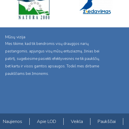
Mūsų vizija
Mes tikime, kad tik bendromis visų draugijos narių
pastangomis, apjungus visų mūsų entuziazmą, žinias bei
patirtį, sugebėsime pasiekti efektyvesnės ne tik paukščių,
bet kartu ir visos gamtos apsaugos. Todėl mes dirbame
paukščiams bei žmonėms.
Naujienos
Apie LOD
Veikla
Paukščiai