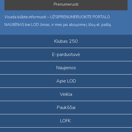
Visada būkite informuoti – UŽSIPRENUMERUOKITE PORTALO
NAUJIENAS bei LOD žinias, ir mes jas atsiųsime į Jūsų el. paštą.
Klubas 250
E-parduotuvė
Naujienos
Apie LOD
Veikla
Paukščiai
LOFK