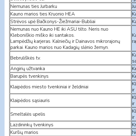
Nemunas ties Jurbarku
Ju
Kauno marios ties Kruonio HEA
Ka
Strėvos upė Bačkonys-Žiežmariai-Bubliai
Ka
Nemunas nuo Kauno HE iki ASU tilto. Neris nuo
Kleboniškio miško iki santakos.
K
Lampėdžių karjeras. Kalniečių ir Dainavos mikrorajonų
ra
parkai. Kauno marios nuo Kadagių slėnio žemyn.
K
Bebruliškės tv.
sa
Angirių užtvanka
Kė
Barupės tvenkinys
Kė
K
Klaipėdos miesto tvenkiniai ir želdiniai
ir
K
Klaipėdos sąsiauris
ir
K
Smeltalės upelis
ir
Lazdininkų tvenkinys
Kr
Kuršių marios
N