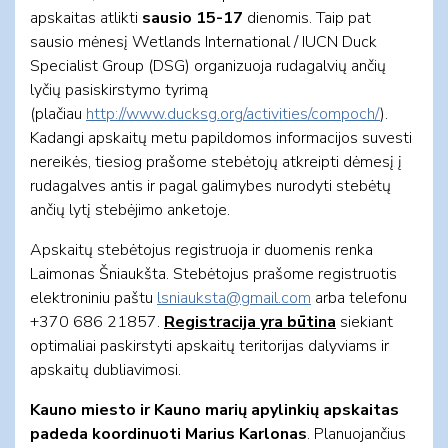
apskaitas atlikti
sausio 15-17
dienomis. Taip pat
sausio mėnesį Wetlands International / IUCN Duck
Specialist Group (DSG) organizuoja rudagalvių ančių
lyčių pasiskirstymo tyrimą
(plačiau
http://www.ducksg.org/activities/compoch/
).
Kadangi apskaitų metu papildomos informacijos suvesti
nereikės, tiesiog prašome stebėtojų atkreipti dėmesį į
rudagalves antis ir pagal galimybes nurodyti stebėtų
ančių lytį stebėjimo anketoje.
Apskaitų stebėtojus registruoja ir duomenis renka
Laimonas Šniaukšta. Stebėtojus prašome registruotis
elektroniniu paštu
lsniauksta@gmail.com
arba telefonu
+370 686 21857.
Registracija yra būtina
siekiant
optimaliai paskirstyti apskaitų teritorijas dalyviams ir
apskaitų dubliavimosi.
Kauno miesto ir Kauno marių apylinkių apskaitas
padeda koordinuoti Marius Karlonas
. Planuojančius