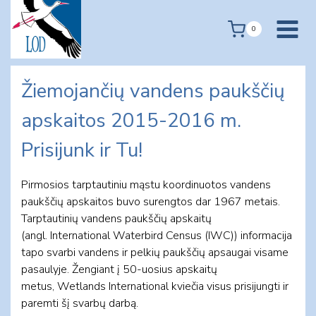
Skip
to
0
content
Žiemojančių vandens paukščių
apskaitos 2015-2016 m.
Prisijunk ir Tu!
Pirmosios tarptautiniu mąstu koordinuotos vandens
paukščių apskaitos buvo surengtos dar 1967 metais.
Tarptautinių vandens paukščių apskaitų
(angl. International Waterbird Census (IWC)) informacija
tapo svarbi vandens ir pelkių paukščių apsaugai visame
pasaulyje. Žengiant į 50-uosius apskaitų
metus, Wetlands International kviečia visus prisijungti ir
paremti šį svarbų darbą.