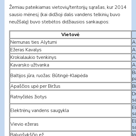
Žemiau pateikiamas vietovių/teritorijų sąrašas, kur 2014
sausio mėnesį (kai didžioji dalis vandens telkinių buvo
neužšalę) buvo stebėtos didžiausios sankaupos:
Vietovė
Nemunas ties Alytumi
A
Ežeras Kavalys
A
Krokialaukio tvenkinys
A
Kavarsko užtvanka
A
Ba
Baltijos jūra, ruožas: Būtingė-Klaipėda
pa
Apaščios upė per Biržus
Bi
D
Ratnyčėlės žiotys
sa
E
Elektrėnų vandens saugykla
sa
E
Vievio ežeras
sa
Baluošykščio ež.
Ig