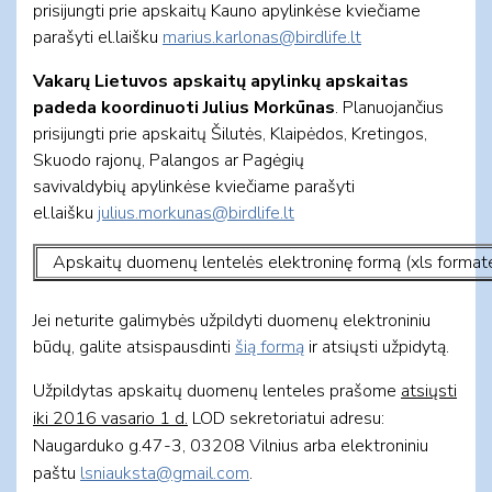
prisijungti prie apskaitų Kauno apylinkėse kviečiame
parašyti el.laišku
marius.karlonas@birdlife.lt
Vakarų Lietuvos apskaitų apylinkų apskaitas
padeda koordinuoti Julius Morkūnas
. Planuojančius
prisijungti prie apskaitų Šilutės, Klaipėdos, Kretingos,
Skuodo rajonų, Palangos ar Pagėgių
savivaldybių apylinkėse kviečiame parašyti
el.laišku
julius.morkunas@birdlife.lt
Apskaitų duomenų lentelės elektroninę formą (xls format
Jei neturite galimybės užpildyti duomenų elektroniniu
būdų, galite atsispausdinti
šią formą
ir atsiųsti užpidytą.
Užpildytas apskaitų duomenų lenteles prašome
atsiųsti
iki 2016 vasario 1 d.
LOD sekretoriatui adresu:
Naugarduko g.47-3, 03208 Vilnius arba elektroniniu
paštu
lsniauksta@gmail.com
.