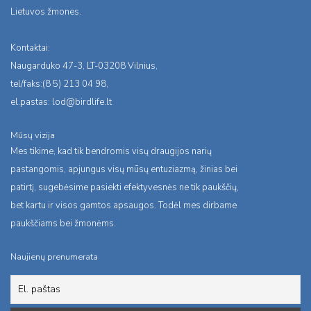
Lietuvos žmones.
Kontaktai:
Naugarduko 47-3, LT-03208 Vilnius,
tel/faks:(8 5) 213 04 98,
el.pastas:
lod@birdlife.lt
Mūsų vizija
Mes tikime, kad tik bendromis visų draugijos narių
pastangomis, apjungus visų mūsų entuziazmą, žinias bei
patirtį, sugebėsime pasiekti efektyvesnės ne tik paukščių,
bet kartu ir visos gamtos apsaugos. Todėl mes dirbame
paukščiams bei žmonėms.
Naujienų prenumerata