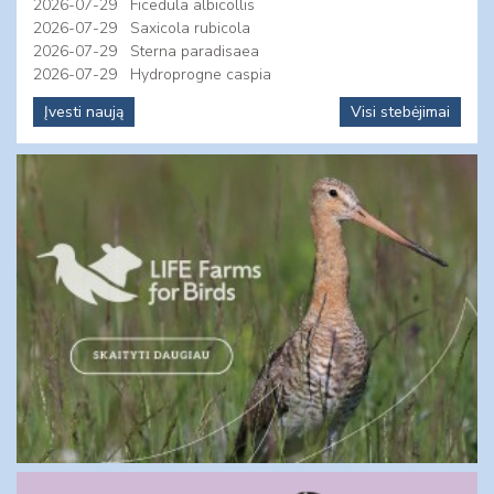
2026-07-29
Ficedula albicollis
2026-07-29
Saxicola rubicola
2026-07-29
Sterna paradisaea
2026-07-29
Hydroprogne caspia
Įvesti naują
Visi stebėjimai