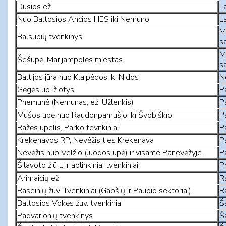
Dusios ež.
La
Nuo Baltosios Ančios HES iki Nemuno
La
M
Balsupių tvenkinys
sa
M
Šešupė, Marijampolės miestas
sa
Baltijos jūra nuo Klaipėdos iki Nidos
N
Gėgės up. žiotys
P
Pnemunė (Nemunas, ež. Užlenkis)
P
Mūšos upė nuo Raudonpamūšio iki Švobiškio
P
Ražės upelis, Parko tevnkiniai
P
Krekenavos RP, Nevėžis ties Krekenava
P
Nevėžis nuo Velžio (Juodos upė) ir visame Panevėžyje.
P
Šilavoto ž.ū.t. ir aplinkiniai tvenkiniai
Pr
Arimaičių ež.
Ra
Raseinių žuv. Tvenkiniai (Gabšių ir Paupio sektoriai)
Ra
Baltosios Vokės žuv. tvenkiniai
Ša
Padvarionių tvenkinys
Ša