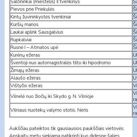
Šalčininkai (miestelis) II tvenkinys
Ša
Pievos prie Priekulės
Ši
Kintų žuvininkystės tvenkiniai
Ši
Kuršių marios
Ši
Laukai aplink Sausgalvius
Ši
Rupkalviai
Ši
Rusnė I – Atmatos upė
Ši
Kurėnų ežeras
U
Šventoji nuo automagistralės tilto iki hipodromo
U
Žirnajų ežeras
U
Alaušo ežeras
U
Vištyčio ežeras
Vi
Vi
Vilnelė nuo žiočių iki Skydo g. N. Vilnioje
ra
Vi
Vilniaus nuotekų valymo stotis, Neris
ra
Aukščiau pateiktos tik gausiausios paukščiais vietovės.
Apskaitų metu siekiama patikrinti kuo didesnę šalies