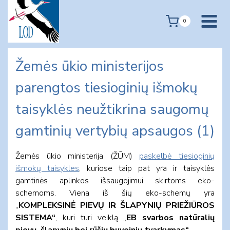
Skip
to
0
content
Žemės ūkio ministerijos
parengtos tiesioginių išmokų
taisyklės neužtikrina saugomų
gamtinių vertybių apsaugos (1)
Žemės ūkio ministerija (ŽŪM)
paskelbė tiesioginių
išmokų taisykles
, kuriose taip pat yra ir taisyklės
gamtinės aplinkos išsaugojimui skirtoms eko-
schemoms. Viena iš šių eko-schemų yra
„
KOMPLEKSINĖ PIEVŲ IR ŠLAPYNIŲ PRIEŽIŪROS
SISTEMA“
, kuri turi veiklą „
EB svarbos natūralių
pievų, šlapynių bei rūšių buveinių tvarkymas“
.