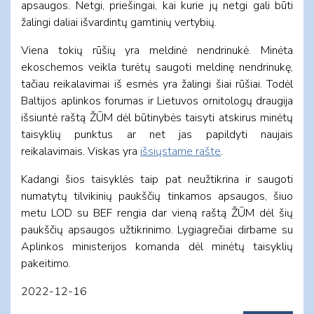
apsaugos. Netgi, priešingai, kai kurie jų netgi gali būti
žalingi daliai išvardintų gamtinių vertybių.
Viena tokių rūšių yra meldinė nendrinukė. Minėta
ekoschemos veikla turėtų saugoti meldinę nendrinukę,
tačiau reikalavimai iš esmės yra žalingi šiai rūšiai. Todėl
Baltijos aplinkos forumas ir Lietuvos ornitologų draugija
išsiuntė raštą ŽŪM dėl būtinybės taisyti atskirus minėtų
taisyklių punktus ar net jas papildyti naujais
reikalavimais. Viskas yra
išsiųstame rašte
.
Kadangi šios taisyklės taip pat neužtikrina ir saugoti
numatytų tilvikinių paukščių tinkamos apsaugos, šiuo
metu LOD su BEF rengia dar vieną raštą ŽŪM dėl šių
paukščių apsaugos užtikrinimo. Lygiagrečiai dirbame su
Aplinkos ministerijos komanda dėl minėtų taisyklių
pakeitimo.
2022-12-16