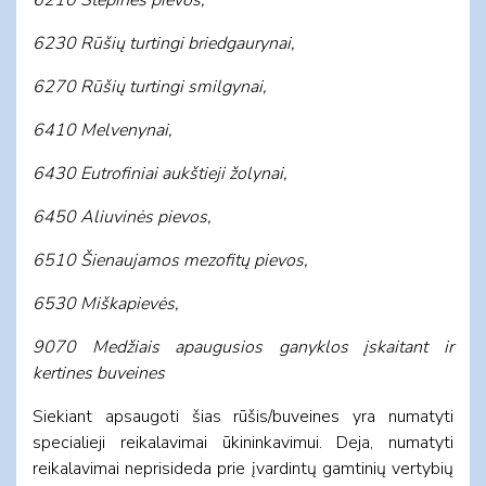
6230 Rūšių turtingi briedgaurynai,
6270 Rūšių
turtingi smilgynai,
6410 Melvenynai,
6430 Eutrofiniai aukštieji žolynai,
6450 Aliuvinės pievos,
6510
Šienaujamos mezofitų pievos,
6530 Miškapievės,
9070 Medžiais apaugusios ganyklos įskaitant ir
kertines
buveines
Siekiant apsaugoti šias rūšis/buveines yra numatyti
specialieji reikalavimai ūkininkavimui. Deja, numatyti
reikalavimai neprisideda prie įvardintų gamtinių vertybių