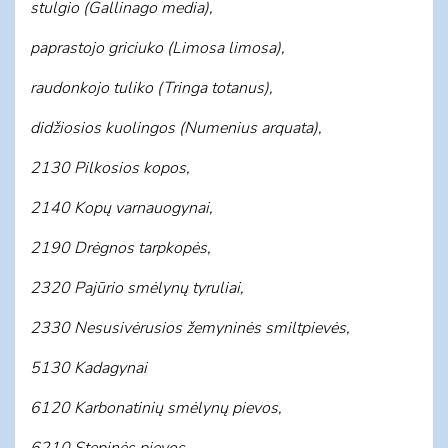
stulgio (Gallinago media),
paprastojo griciuko (Limosa limosa),
raudonkojo tuliko (Tringa totanus),
didžiosios kuolingos (Numenius
arquata),
2130 Pilkosios kopos,
2140 Kopų varnauogynai,
2190 Drėgnos tarpkopės,
2320 Pajūrio smėlynų tyruliai,
2330 Nesusivėrusios žemyninės smiltpievės,
5130 Kadagynai
6120 Karbonatinių smėlynų pievos,
6210 Stepinės pievos,