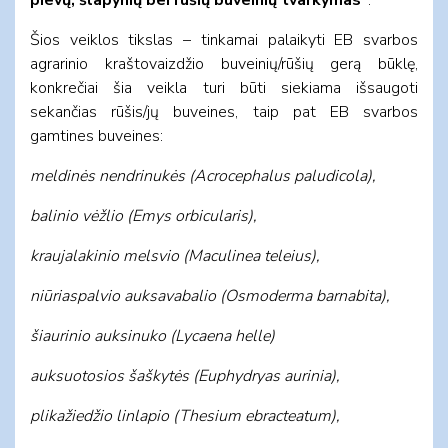
Šios veiklos tikslas – tinkamai palaikyti EB svarbos
agrarinio kraštovaizdžio buveinių/rūšių gerą būklę,
konkrečiai šia veikla turi būti siekiama išsaugoti
sekančias rūšis/jų buveines, taip pat EB svarbos
gamtines buveines:
meldinės nendrinukės (
Acrocephalus paludicola),
balinio vėžlio (Emys orbicularis),
kraujalakinio melsvio (Maculinea teleius),
niūriaspalvio auksavabalio (Osmoderma barnabita),
šiaurinio auksinuko (Lycaena helle)
auksuotosios šaškytės (Euphydryas
aurinia),
plikažiedžio linlapio (Thesium ebracteatum),