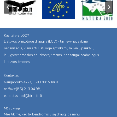
Kas tai yra LOD?
Lietuvos ornitologu draugija (LOD) - tai nevyriausybinė
organizacija, vienijanti Lietuvoje aptinkamų laukinių paukščių
ir jų gyvenamosios aplinkos tyrimams ir apsaugai neabejingus
Lietuvos žmones.
Kontaktai:
Naugarduko 47-3, LT-03208 Vilnius,
tel/faks:(8 5) 213 04 98,
el.pastas:
lod@birdlife.lt
Mūsų vizija
Mes tikime, kad tik bendromis visų draugijos narių