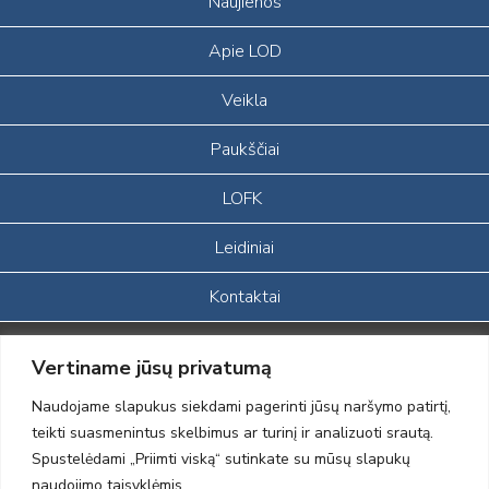
Naujienos
Apie LOD
Veikla
Paukščiai
LOFK
Leidiniai
Kontaktai
Portalas sukurtas įgyvendinant Lietuvos Respublikos, Europos
Vertiname jūsų privatumą
ekonominės erdvės ir Norvegijos finansinių mechanizmų iš dalies
finansuojamą paprojektį
Naudojame slapukus siekdami pagerinti jūsų naršymo patirtį,
„LOD visuomeninės /gamtosauginės veiklos sustiprinimas ir įvaizdžio
teikti suasmenintus skelbimus ar turinį ir analizuoti srautą.
formavimas įtraukiant visuomenę į aplinkosauginių tyrimų veiklą“
Spustelėdami „Priimti viską“ sutinkate su mūsų slapukų
(paprojekčio
įgyvendinimo sutarties numeris 2004-LT0008-NVO-1EEE/NOR-02-
naudojimo taisyklėmis.