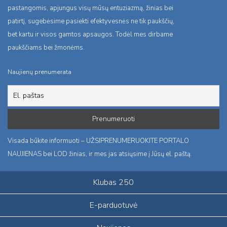
pastangomis, apjungus visų mūsų entuziazmą, žinias bei
patirtį, sugebėsime pasiekti efektyvesnės ne tik paukščių,
bet kartu ir visos gamtos apsaugos. Todėl mes dirbame
paukščiams bei žmonėms.
Naujienų prenumerata
Visada būkite informuoti – UŽSIPRENUMERUOKITE PORTALO
NAUJIENAS bei LOD žinias, ir mes jas atsiųsime į Jūsų el. paštą.
Klubas 250
E-parduotuvė