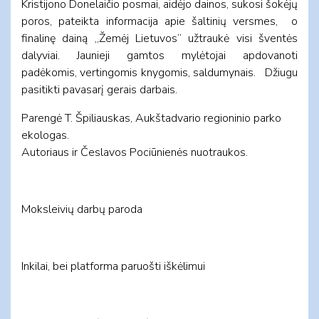
Kristijono Donelaičio posmai, aidėjo dainos, sukosi šokėjų
poros, pateikta informacija apie šaltinių versmes, o
finalinę dainą ,,Žemėj Lietuvos“ užtraukė visi šventės
dalyviai. Jaunieji gamtos mylėtojai apdovanoti
padėkomis, vertingomis knygomis, saldumynais. Džiugu
pasitikti pavasarį gerais darbais.
Parengė T. Špiliauskas, Aukštadvario regioninio parko
ekologas.
Autoriaus ir Česlavos Pociūnienės nuotraukos.
Moksleivių darbų paroda
Inkilai, bei platforma paruošti iškėlimui