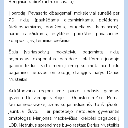
Renginiai tradiciškai truko savaitę.
Į parodą ,,Pavasario džiaugsmai“ moksleiviai sunešė per
70 inkilų (paukščiams giesmininkams, pelėdoms,
šikšnosparniams, boružėms, drugeliams, kamanėms),
namelius ežiukams, lesyklėles, puokštes, pavasarines
kompozicijas, teminius piešinius.
Šalia įvairiaspalvių moksleivių pagamintų inkilų
neįprastas eksponatas parodoje- platforma juodojo
gandro lizdui. Tvirtą medinį rėmą su metaliniu tinklu
pagamino Lietuvos ornitologų draugijos narys Darius
Musteikis.
Aukštadvario regioniniame parke juodasis gandras
gyvena tik vienoje vietoje – Gubiškių miške. Pernai
šeimai nepasisekė, lizdas su jaunikliais išvirto iš ąžuolo,
jaunikliai žuvo. Tai pastebėjo netoliese gyvenantis
ornitologas Marijonas Mackevičius, kreipėsi pagalbos į
LOD. Netrukus sprendimas buvo rastas: Darius Musteikis