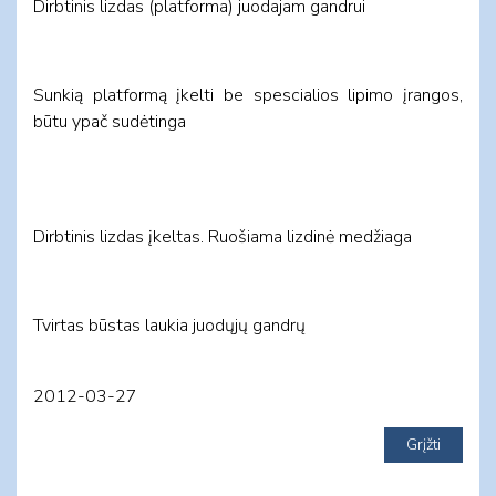
Dirbtinis lizdas (platforma) juodajam gandrui
Sunkią platformą įkelti be spescialios lipimo įrangos,
būtu ypač sudėtinga
Dirbtinis lizdas įkeltas. Ruošiama lizdinė medžiaga
Tvirtas būstas laukia juodųjų gandrų
2012-03-27