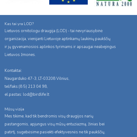
Kas tai yra LOD?
Lietuvos ornitologu draugija (LOD) - tai nevyriausybinė
organizacija, vienijanti Lietuvoje aptinkamų laukinių paukščių
ir jų gyvenamosios aplinkos tyrimams ir apsaugai neabejingus
Lietuvos žmones.
Kontaktai:
Naugarduko 47-3, LT-03208 Vilnius,
tel/faks:(8 5) 213 04 98,
el.pastas:
lod@birdlife.lt
Mūsų vizija
Mes tikime, kad tik bendromis visų draugijos narių
pastangomis, apjungus visų mūsų entuziazmą, žinias bei
patirtį, sugebėsime pasiekti efektyvesnės ne tik paukščių,