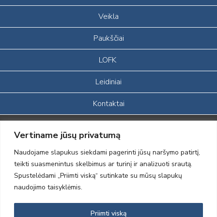
Veikla
Paukščiai
LOFK
Leidiniai
Kontaktai
Portalas sukurtas įgyvendinant Lietuvos Respublikos, Europos
Vertiname jūsų privatumą
ekonominės erdvės ir Norvegijos finansinių mechanizmų iš dalies
finansuojamą paprojektį
Naudojame slapukus siekdami pagerinti jūsų naršymo patirtį,
„LOD visuomeninės /gamtosauginės veiklos sustiprinimas ir įvaizdžio
teikti suasmenintus skelbimus ar turinį ir analizuoti srautą.
formavimas įtraukiant visuomenę į aplinkosauginių tyrimų veiklą“
Spustelėdami „Priimti viską“ sutinkate su mūsų slapukų
(paprojekčio
įgyvendinimo sutarties numeris 2004-LT0008-NVO-1EEE/NOR-02-
naudojimo taisyklėmis.
059)
Priimti viską
2012 © Lietuvos Ornitologų Draugija © 2014, Visos teisės saugomos