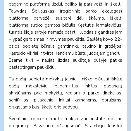
pagamino platformą lizdui, beliko ją parsivežti ir iškelti.
Talvydas Špiliauskas (regioninio parko ekologas)
platformą parvežė, susitarė dėl iškėlimo. Iškelti
platformą sutiko gamtos bičiulis Kęstutis Jarmalavičius,
turintis šioje srityje nemažą patirtį. Juodasis gandras jam
– ypač gerbiamas ir mylimas paukštis. Saulėtą kovo 22-
osios popietę būrelis gamtininkų talkino ir grožėjosi
Kęstučio vikriai ir tvirtai renčiamu būstu juodajam gandrui.
Esame tikri – naujas lizdas aukštoje pušyje patiks
paslaptingam paukščiui.
Tą pačią popietę mokyklų jaunieji miško bičiuliai iškėlė
pačių moksleivių pagamintus inkilus padangių
skrajūnams prie mokyklų, regioninio parko direkcijos,
seniūnijos, piliakalnio. Inkilai kamanėms, boružėms,
drugeliams bus iškelti prie sodybų.
Šventinio koncerto metu moksleiviai pristatė meninę
programą ,,Pavasario džiaugsmai“. Skambėjo klasiko