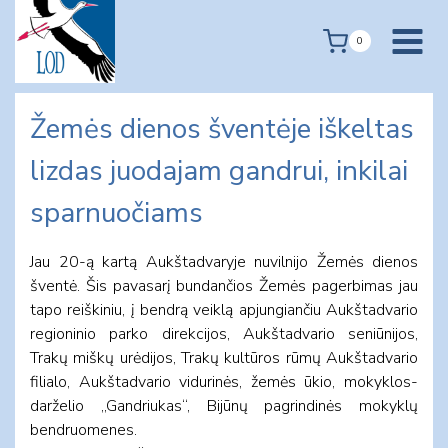
Skip
to
0
content
Žemės dienos šventėje iškeltas
lizdas juodajam gandrui, inkilai
sparnuočiams
Jau 20-ą kartą Aukštadvaryje nuvilnijo Žemės dienos
šventė. Šis pavasarį bundančios Žemės pagerbimas jau
tapo reiškiniu, į bendrą veiklą apjungiančiu Aukštadvario
regioninio parko direkcijos, Aukštadvario seniūnijos,
Trakų miškų urėdijos, Trakų kultūros rūmų Aukštadvario
filialo, Aukštadvario vidurinės, žemės ūkio, mokyklos-
darželio ,,Gandriukas“, Bijūnų pagrindinės mokyklų
bendruomenes.