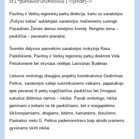
st1:*{behavior:url(#ieooui) } <![endif]–>
Pavilnių ir Verkių regioninių parkų direkcija, kartu su sanatorijos
„Pušyno kelias“ auklėtojais sanatorijos mažiesiems surengė
Pasaulinės Žemės dienos minėjimo šventę. Renginio tema –
paukščiai – pavasario pranašai.
Šventės dalyvius pasveikino sanatorijos mokytoja Rasa
Padolskienė, Pavilnių ir Verkių regioninių parkų direktorė Vida
Petiukonienė bei skyriaus vedėjas Laisvūnas Budėnas.
Lietuvos ornitologų draugijos projektų koordinatorius Gediminas
Petkus, sanatorijos salėje susirinkusiems vaikams, papasakojo
apie pavasarį iš pietų sugrįžtančius paukščius bei žmogaus
sukurtus dirbtinius namus – inkilus. Pasak ornitologo, inkilai
gaminami ir keliami ne tik paukščiams, bet ir miegapelėms,
šikšnosparniams, drugiams, bitėms, kamanėms, boružėms.
Paskaitos metu G. Petkus pademonstravo kaip atrodo įvairiems
gyvūnams skirti inkilai.