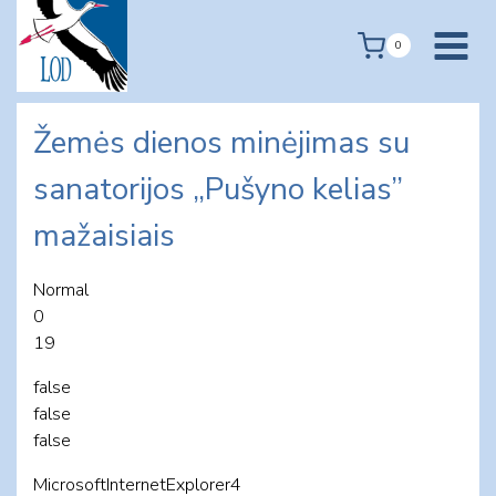
Skip
to
0
content
Žemės dienos minėjimas su
sanatorijos „Pušyno kelias”
mažaisiais
Normal
0
19
false
false
false
MicrosoftInternetExplorer4