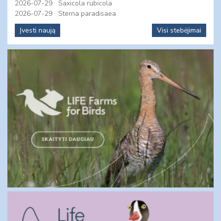
2026-07-29
Saxicola rubicola
2026-07-29
Sterna paradisaea
Įvesti naują
Visi stebėjimai