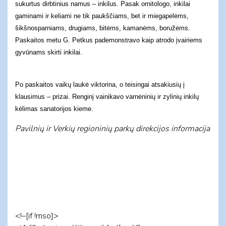
sukurtus dirbtinius namus – inkilus. Pasak ornitologo, inkilai
gaminami ir keliami ne tik paukščiams, bet ir miegapelėms,
šikšnosparniams, drugiams, bitėms, kamanėms, boružėms.
Paskaitos metu G. Petkus pademonstravo kaip atrodo įvairiems
gyvūnams skirti inkilai.
Po paskaitos vaikų laukė viktorina, o teisingai atsakiusių į
klausimus – prizai. Renginį vainikavo varnėninių ir zylinių inkilų
kėlimas sanatorijos kieme.
Pavilnių ir Verkių regioninių parkų direkcijos informacija
<!–[if !mso]>