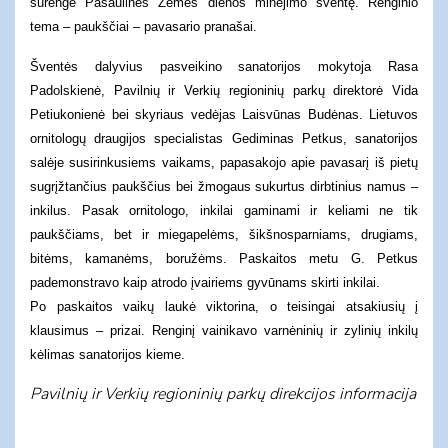
surengė Pasaulinės Žemės dienos minėjimo šventę. Renginio
tema – paukščiai – pavasario pranašai.
Šventės dalyvius pasveikino sanatorijos mokytoja Rasa
Padolskienė, Pavilnių ir Verkių regioninių parkų direktorė Vida
Petiukonienė bei skyriaus vedėjas Laisvūnas Budėnas.
Lietuvos
ornitologų draugijos specialistas Gediminas Petkus, sanatorijos
salėje susirinkusiems vaikams, papasakojo apie pavasarį iš pietų
sugrįžtančius paukščius bei žmogaus sukurtus dirbtinius namus –
inkilus. Pasak ornitologo, inkilai gaminami ir keliami ne tik
paukščiams, bet ir miegapelėms, šikšnosparniams, drugiams,
bitėms, kamanėms, boružėms. Paskaitos metu G. Petkus
pademonstravo kaip atrodo įvairiems gyvūnams skirti inkilai.
Po paskaitos vaikų laukė viktorina, o teisingai atsakiusių į
klausimus – prizai. Renginį vainikavo varnėninių ir zylinių inkilų
kėlimas sanatorijos kieme.
Pavilnių ir Verkių regioninių parkų direkcijos informacija