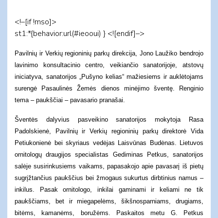
<!–[if !mso]>
st1:*{behavior:url(#ieooui) } <![endif]–>
Pavilnių ir Verkių regioninių parkų direkcija, Jono Laužiko bendrojo
lavinimo konsultacinio centro, veikiančio sanatorijoje, atstovų
iniciatyva, sanatorijos „Pušyno kelias“ mažiesiems ir auklėtojams
surengė Pasaulinės Žemės dienos minėjimo šventę. Renginio
tema – paukščiai – pavasario pranašai.
Šventės dalyvius pasveikino sanatorijos mokytoja Rasa
Padolskienė, Pavilnių ir Verkių regioninių parkų direktorė Vida
Petiukonienė bei skyriaus vedėjas Laisvūnas Budėnas.
Lietuvos
ornitologų draugijos specialistas Gediminas Petkus, sanatorijos
salėje susirinkusiems vaikams, papasakojo apie pavasarį iš pietų
sugrįžtančius paukščius bei žmogaus sukurtus dirbtinius namus –
inkilus. Pasak ornitologo, inkilai gaminami ir keliami ne tik
paukščiams, bet ir miegapelėms, šikšnosparniams, drugiams,
bitėms, kamanėms, boružėms. Paskaitos metu G. Petkus