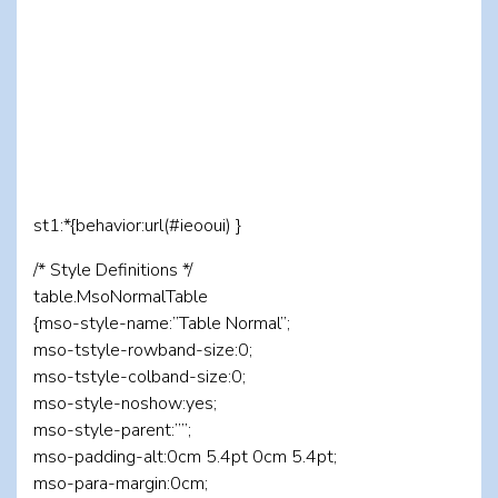
st1:*{behavior:url(#ieooui) }
/* Style Definitions */
table.MsoNormalTable
{mso-style-name:”Table Normal”;
mso-tstyle-rowband-size:0;
mso-tstyle-colband-size:0;
mso-style-noshow:yes;
mso-style-parent:””;
mso-padding-alt:0cm 5.4pt 0cm 5.4pt;
mso-para-margin:0cm;