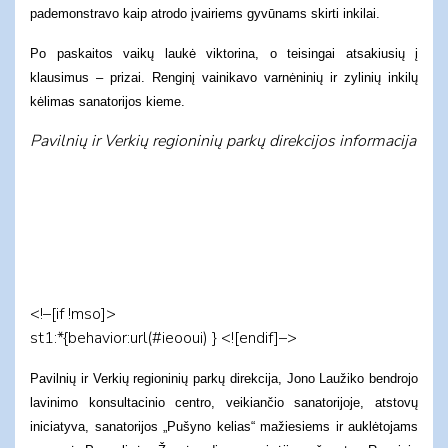
pademonstravo kaip atrodo įvairiems gyvūnams skirti inkilai.
Po paskaitos vaikų laukė viktorina, o teisingai atsakiusių į
klausimus – prizai. Renginį vainikavo varnėninių ir zylinių inkilų
kėlimas sanatorijos kieme.
Pavilnių ir Verkių regioninių parkų direkcijos informacija
<!–[if !mso]>
st1:*{behavior:url(#ieooui) } <![endif]–>
Pavilnių ir Verkių regioninių parkų direkcija, Jono Laužiko bendrojo
lavinimo konsultacinio centro, veikiančio sanatorijoje, atstovų
iniciatyva, sanatorijos „Pušyno kelias“ mažiesiems ir auklėtojams