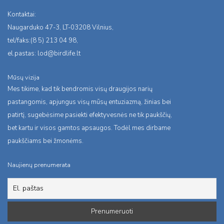
Kontaktai:
Naugarduko 47-3, LT-03208 Vilnius,
tel/faks:(8 5) 213 04 98,
el.pastas:
lod@birdlife.lt
Mūsų vizija
Mes tikime, kad tik bendromis visų draugijos narių
pastangomis, apjungus visų mūsų entuziazmą, žinias bei
patirtį, sugebėsime pasiekti efektyvesnės ne tik paukščių,
bet kartu ir visos gamtos apsaugos. Todėl mes dirbame
paukščiams bei žmonėms.
Naujienų prenumerata