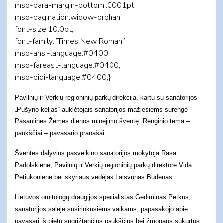
mso-para-margin-bottom:.0001pt;
mso-pagination:widow-orphan;
font-size:10.0pt;
font-family:”Times New Roman”;
mso-ansi-language:#0400;
mso-fareast-language:#0400;
mso-bidi-language:#0400;}
Pavilnių ir Verkių regioninių parkų direkcija, kartu su sanatorijos
„Pušyno kelias“ auklėtojais sanatorijos mažiesiems surengė
Pasaulinės Žemės dienos minėjimo šventę. Renginio tema –
paukščiai – pavasario pranašai.
Šventės dalyvius pasveikino sanatorijos mokytoja Rasa
Padolskienė, Pavilnių ir Verkių regioninių parkų direktorė Vida
Petiukonienė bei skyriaus vedėjas Laisvūnas Budėnas.
Lietuvos ornitologų draugijos specialistas Gediminas Petkus,
sanatorijos salėje susirinkusiems vaikams, papasakojo apie
pavasarį iš pietų sugrįžtančius paukščius bei žmogaus sukurtus