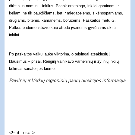
dirbtinius namus – inkilus. Pasak ornitologo, inkilai gaminami ir
keliami ne tik paukščiams, bet ir miegapelėms, šikšnosparniams,
drugiams, bitėms, kamanėms, boružėms. Paskaitos metu G.
Petkus pademonstravo kaip atrodo įvairiems gyvūnams skirti
inkilai.
Po paskaitos vaikų laukė viktorina, o teisingai atsakiusių į
klausimus – prizai. Renginį vainikavo varnėninių ir zylinių inkilų
kėlimas sanatorijos kieme.
Pavilnių ir Verkių regioninių parkų direkcijos informacija
<!–[if !mso]>