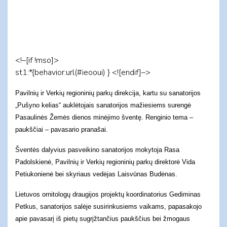
<!–[if !mso]>
st1:*{behavior:url(#ieooui) } <![endif]–>
Pavilnių ir Verkių regioninių parkų direkcija, kartu su sanatorijos
„Pušyno kelias“ auklėtojais sanatorijos mažiesiems surengė
Pasaulinės Žemės dienos minėjimo šventę. Renginio tema –
paukščiai – pavasario pranašai.
Šventės dalyvius pasveikino sanatorijos mokytoja Rasa
Padolskienė, Pavilnių ir Verkių regioninių parkų direktorė Vida
Petiukonienė bei skyriaus vedėjas Laisvūnas Budėnas.
Lietuvos ornitologų draugijos projektų koordinatorius Gediminas
Petkus, sanatorijos salėje susirinkusiems vaikams, papasakojo
apie pavasarį iš pietų sugrįžtančius paukščius bei žmogaus