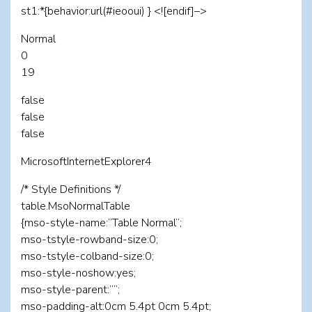
st1:*{behavior:url(#ieooui) } <![endif]–>
Normal
0
19
false
false
false
MicrosoftInternetExplorer4
/* Style Definitions */
table.MsoNormalTable
{mso-style-name:”Table Normal”;
mso-tstyle-rowband-size:0;
mso-tstyle-colband-size:0;
mso-style-noshow:yes;
mso-style-parent:””;
mso-padding-alt:0cm 5.4pt 0cm 5.4pt;