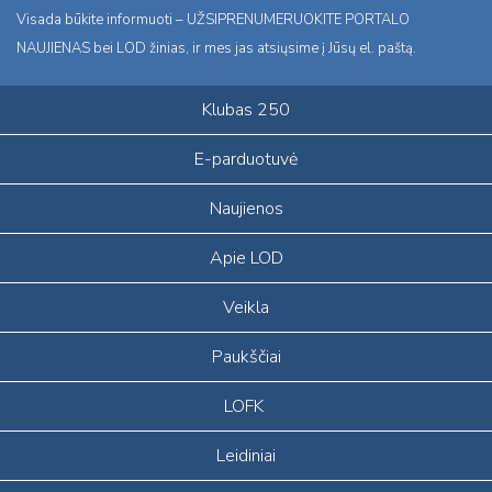
Visada būkite informuoti – UŽSIPRENUMERUOKITE PORTALO
NAUJIENAS bei LOD žinias, ir mes jas atsiųsime į Jūsų el. paštą.
Klubas 250
E-parduotuvė
Naujienos
Apie LOD
Veikla
Paukščiai
LOFK
Leidiniai