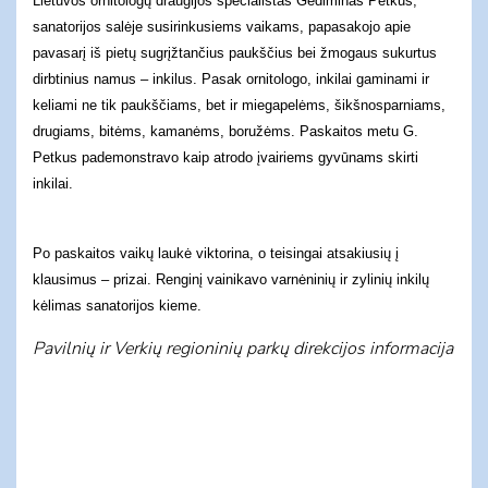
Lietuvos ornitologų draugijos specialistas Gediminas Petkus,
sanatorijos salėje susirinkusiems vaikams, papasakojo apie
pavasarį iš pietų sugrįžtančius paukščius bei žmogaus sukurtus
dirbtinius namus – inkilus. Pasak ornitologo, inkilai gaminami ir
keliami ne tik paukščiams, bet ir miegapelėms, šikšnosparniams,
drugiams, bitėms, kamanėms, boružėms. Paskaitos metu G.
Petkus pademonstravo kaip atrodo įvairiems gyvūnams skirti
inkilai.
Po paskaitos vaikų laukė viktorina, o teisingai atsakiusių į
klausimus – prizai. Renginį vainikavo varnėninių ir zylinių inkilų
kėlimas sanatorijos kieme.
Pavilnių ir Verkių regioninių parkų direkcijos informacija