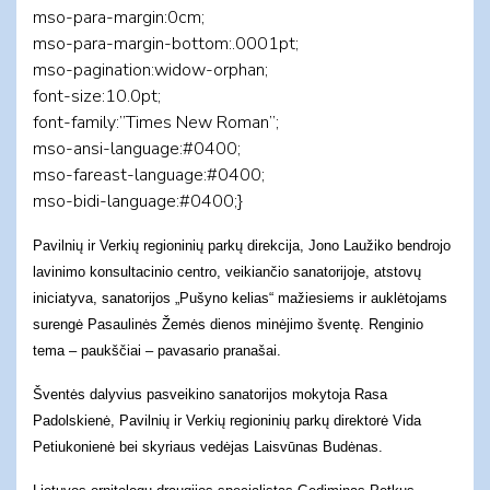
mso-para-margin:0cm;
mso-para-margin-bottom:.0001pt;
mso-pagination:widow-orphan;
font-size:10.0pt;
font-family:”Times New Roman”;
mso-ansi-language:#0400;
mso-fareast-language:#0400;
mso-bidi-language:#0400;}
Pavilnių ir Verkių regioninių parkų direkcija, Jono Laužiko bendrojo
lavinimo konsultacinio centro, veikiančio sanatorijoje, atstovų
iniciatyva, sanatorijos „Pušyno kelias“ mažiesiems ir auklėtojams
surengė Pasaulinės Žemės dienos minėjimo šventę. Renginio
tema – paukščiai – pavasario pranašai.
Šventės dalyvius pasveikino sanatorijos mokytoja Rasa
Padolskienė, Pavilnių ir Verkių regioninių parkų direktorė Vida
Petiukonienė bei skyriaus vedėjas Laisvūnas Budėnas.