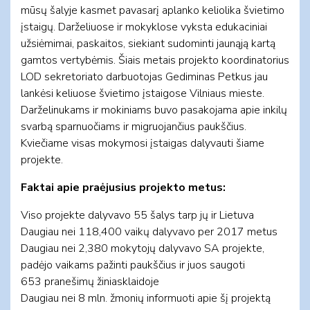
mūsų šalyje kasmet pavasarį aplanko keliolika švietimo
įstaigų. Darželiuose ir mokyklose vyksta edukaciniai
užsiėmimai, paskaitos, siekiant sudominti jaunąją kartą
gamtos vertybėmis. Šiais metais projekto koordinatorius
LOD sekretoriato darbuotojas Gediminas Petkus jau
lankėsi keliuose švietimo įstaigose Vilniaus mieste.
Darželinukams ir mokiniams buvo pasakojama apie inkilų
svarbą sparnuočiams ir migruojančius paukščius.
Kviečiame visas mokymosi įstaigas dalyvauti šiame
projekte.
Faktai apie praėjusius projekto metus:
Viso projekte dalyvavo 55 šalys tarp jų ir Lietuva
Daugiau nei 118,400 vaikų dalyvavo per 2017 metus
Daugiau nei 2,380 mokytojų dalyvavo SA projekte,
padėjo vaikams pažinti paukščius ir juos saugoti
653 pranešimų žiniasklaidoje
Daugiau nei 8 mln. žmonių informuoti apie šį projektą