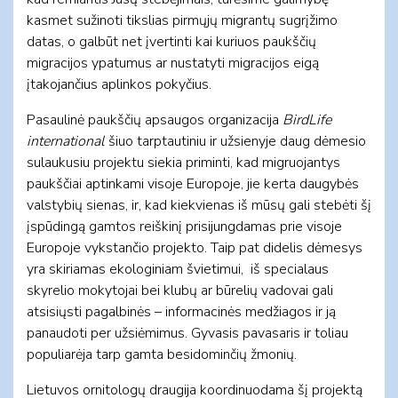
kasmet sužinoti tikslias pirmųjų migrantų sugrįžimo
datas, o galbūt net įvertinti kai kuriuos paukščių
migracijos ypatumus ar nustatyti migracijos eigą
įtakojančius aplinkos pokyčius.
Pasaulinė paukščių apsaugos organizacija
BirdLife
international
šiuo tarptautiniu ir užsienyje daug dėmesio
sulaukusiu projektu siekia priminti, kad migruojantys
paukščiai aptinkami visoje Europoje, jie kerta daugybės
valstybių sienas, ir, kad kiekvienas iš mūsų gali stebėti šį
įspūdingą gamtos reiškinį prisijungdamas prie visoje
Europoje vykstančio projekto. Taip pat didelis dėmesys
yra skiriamas ekologiniam švietimui, iš specialaus
skyrelio mokytojai bei klubų ar būrelių vadovai gali
atsisiųsti pagalbinės – informacinės medžiagos ir ją
panaudoti per užsiėmimus. Gyvasis pavasaris ir toliau
populiarėja tarp gamta besidominčių žmonių.
Lietuvos ornitologų draugija koordinuodama šį projektą