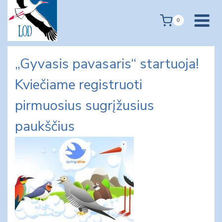
Skip
to
0
content
„Gyvasis pavasaris“ startuoja!
Kviečiame registruoti
pirmuosius sugrįžusius
paukščius