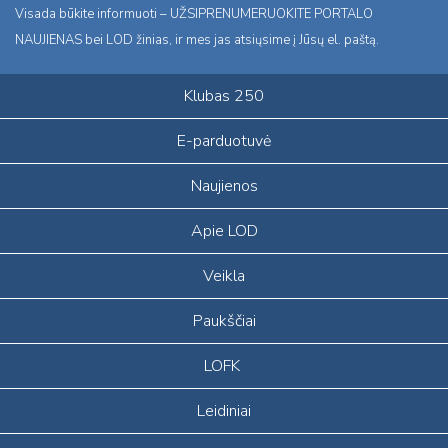
Visada būkite informuoti – UŽSIPRENUMERUOKITE PORTALO
NAUJIENAS bei LOD žinias, ir mes jas atsiųsime į Jūsų el. paštą.
Klubas 250
E-parduotuvė
Naujienos
Apie LOD
Veikla
Paukščiai
LOFK
Leidiniai