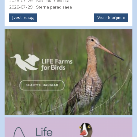
2026-07-29
Saxicola rubicola
2026-07-29
Sterna paradisaea
Įvesti naują
Visi stebėjimai