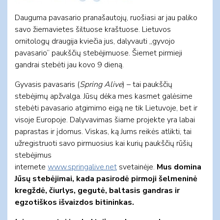
Dauguma pavasario pranašautojų, ruošiasi ar jau paliko
savo žiemavietes šiltuose kraštuose. Lietuvos
ornitologų draugija kviečia jus, dalyvauti „gyvojo
pavasario“ paukščių stebėjimuose. Šiemet pirmieji
gandrai stebėti jau kovo 9 dieną.
Gyvasis pavasaris (
Spring Alive
) – tai paukščių
stebėjimų apžvalga. Jūsų dėka mes kasmet galėsime
stebėti pavasario atgimimo eigą ne tik Lietuvoje, bet ir
visoje Europoje. Dalyvavimas šiame projekte yra labai
paprastas ir įdomus. Viskas, ką Jums reikės atlikti, tai
užregistruoti savo pirmuosius kai kurių paukščių rūšių
stebėjimus
internete
www.springalive.net
svetainėje.
Mus domina
Jūsų stebėjimai, kada pasirodė pirmoji šelmeninė
kregždė, čiurlys, gegutė, baltasis gandras ir
egzotiškos išvaizdos bitininkas.