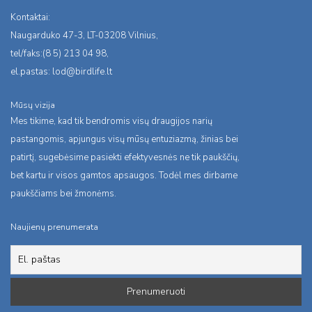
Kontaktai:
Naugarduko 47-3, LT-03208 Vilnius,
tel/faks:(8 5) 213 04 98,
el.pastas:
lod@birdlife.lt
Mūsų vizija
Mes tikime, kad tik bendromis visų draugijos narių
pastangomis, apjungus visų mūsų entuziazmą, žinias bei
patirtį, sugebėsime pasiekti efektyvesnės ne tik paukščių,
bet kartu ir visos gamtos apsaugos. Todėl mes dirbame
paukščiams bei žmonėms.
Naujienų prenumerata