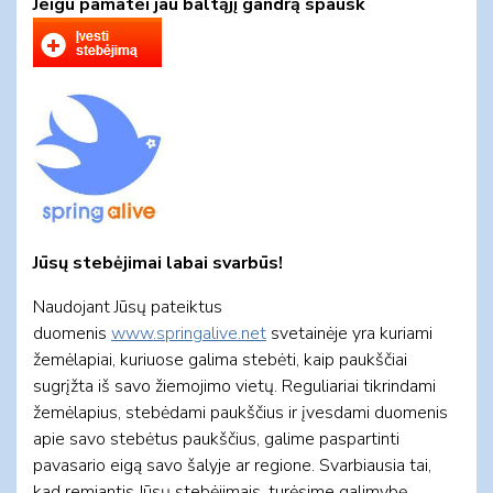
Jeigu pamatei jau baltąjį gandrą spausk
Jūsų stebėjimai labai svarbūs!
Naudojant Jūsų pateiktus
duomenis
www.springalive.net
svetainėje yra kuriami
žemėlapiai, kuriuose galima stebėti, kaip paukščiai
sugrįžta iš savo žiemojimo vietų. Reguliariai tikrindami
žemėlapius, stebėdami paukščius ir įvesdami duomenis
apie savo stebėtus paukščius, galime paspartinti
pavasario eigą savo šalyje ar regione. Svarbiausia tai,
kad remiantis Jūsų stebėjimais, turėsime galimybę