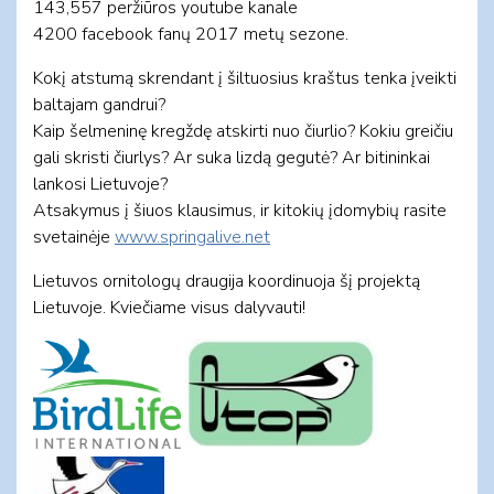
143,557 peržiūros youtube kanale
4200 facebook fanų 2017 metų sezone.
Kokį atstumą skrendant į šiltuosius kraštus tenka įveikti
baltajam gandrui?
Kaip šelmeninę kregždę atskirti nuo čiurlio? Kokiu greičiu
gali skristi čiurlys? Ar suka lizdą gegutė? Ar bitininkai
lankosi Lietuvoje?
Atsakymus į šiuos klausimus, ir kitokių įdomybių rasite
svetainėje
www.springalive.net
Lietuvos ornitologų draugija koordinuoja šį projektą
Lietuvoje. Kviečiame visus dalyvauti!