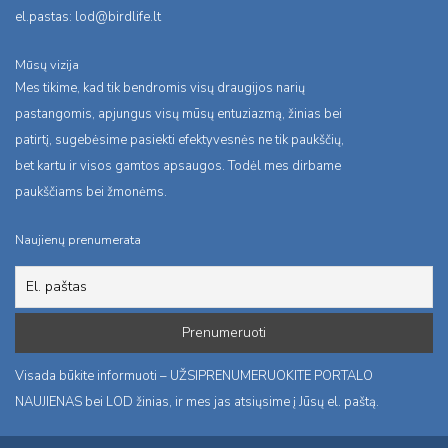
el.pastas:
lod@birdlife.lt
Mūsų vizija
Mes tikime, kad tik bendromis visų draugijos narių
pastangomis, apjungus visų mūsų entuziazmą, žinias bei
patirtį, sugebėsime pasiekti efektyvesnės ne tik paukščių,
bet kartu ir visos gamtos apsaugos. Todėl mes dirbame
paukščiams bei žmonėms.
Naujienų prenumerata
Visada būkite informuoti – UŽSIPRENUMERUOKITE PORTALO
NAUJIENAS bei LOD žinias, ir mes jas atsiųsime į Jūsų el. paštą.