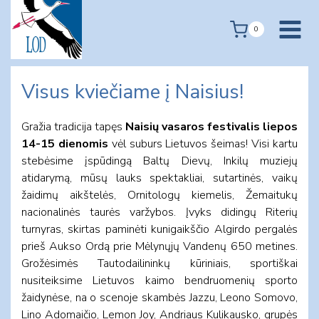
Skip
to
0
content
Visus kviečiame į Naisius!
Gražia tradicija tapęs
Naisių vasaros festivalis liepos
14-15 dienomis
vėl suburs Lietuvos šeimas! Visi kartu
stebėsime įspūdingą Baltų Dievų, Inkilų muziejų
atidarymą, mūsų lauks spektakliai, sutartinės, vaikų
žaidimų aikštelės, Ornitologų kiemelis, Žemaitukų
nacionalinės taurės varžybos. Įvyks didingų Riterių
turnyras, skirtas paminėti kunigaikščio Algirdo pergalės
prieš Aukso Ordą prie Mėlynųjų Vandenų 650 metines.
Grožėsimės Tautodailininkų kūriniais, sportiškai
nusiteiksime Lietuvos kaimo bendruomenių sporto
žaidynėse, na o scenoje skambės Jazzu, Leono Somovo,
Lino Adomaičio, Lemon Joy, Andriaus Kulikausko, grupės