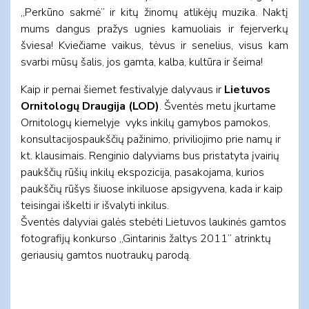
„Perkūno sakmė” ir kitų žinomų atlikėjų muzika. Naktį
mums dangus pražys ugnies kamuoliais ir fejerverkų
šviesa! Kviečiame vaikus, tėvus ir senelius, visus kam
svarbi mūsų šalis, jos gamta, kalba, kultūra ir šeima!
Kaip ir pernai šiemet festivalyje dalyvaus ir
Lietuvos
Ornitologų Draugija (LOD)
. Šventės metu įkurtame
Ornitologų kiemelyje vyks inkilų gamybos pamokos,
konsultacijospaukščių pažinimo, priviliojimo prie namų ir
kt. klausimais. Renginio dalyviams bus pristatyta įvairių
paukščių rūšių inkilų ekspozicija, pasakojama, kurios
paukščių rūšys šiuose inkiluose apsigyvena, kada ir kaip
teisingai iškelti ir išvalyti inkilus.
Šventės dalyviai galės stebėti Lietuvos laukinės gamtos
fotografijų konkurso „Gintarinis žaltys 2011” atrinktų
geriausių gamtos nuotraukų parodą.