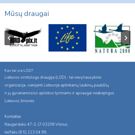
Mūsų draugai
Kas tai yra LOD?
Lietuvos ornitologu draugija (LOD) - tai nevyriausybinė
organizacija, vienijanti Lietuvoje aptinkamų laukinių paukščių
ir jų gyvenamosios aplinkos tyrimams ir apsaugai neabejingus
Lietuvos žmones.
Kontaktai:
Naugarduko 47-3, LT-03208 Vilnius,
tel/faks:(8 5) 213 04 98,