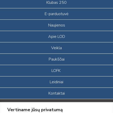
Klubas 250
E-parduotuvė
Naujienos
Apie LOD
Veikla
Paukščiai
LOFK
Leidiniai
Kontaktai
Portalas sukurtas įgyvendinant Lietuvos Respublikos, Europos
Vertiname jūsų privatumą
ekonominės erdvės ir Norvegijos finansinių mechanizmų iš dalies