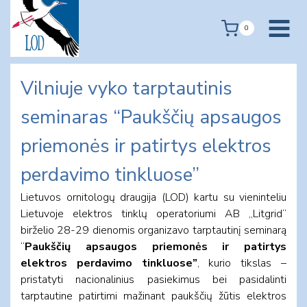
Skip
to
0
content
Vilniuje vyko tarptautinis
seminaras “Paukščių apsaugos
priemonės ir patirtys elektros
perdavimo tinkluose”
Lietuvos ornitologų draugija (LOD) kartu su vieninteliu
Lietuvoje elektros tinklų operatoriumi AB „Litgrid“
birželio 28-29 dienomis organizavo tarptautinį seminarą
“
Paukščių apsaugos priemonės ir patirtys
elektros perdavimo tinkluose”
, kurio tikslas –
pristatyti nacionalinius pasiekimus bei pasidalinti
tarptautine patirtimi mažinant paukščių žūtis elektros