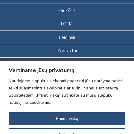
Paukščiai
LOFK
Leidiniai
Kontaktai
Portalas sukurtas įgyvendinant Lietuvos Respublikos, Europos
Vertiname jūsų privatumą
ekonominės erdvės ir Norvegijos finansinių mechanizmų iš dalies
finansuojamą paprojektį
Naudojame slapukus siekdami pagerinti jūsų naršymo patirtį,
„LOD visuomeninės /gamtosauginės veiklos sustiprinimas ir įvaizdžio
teikti suasmenintus skelbimus ar turinį ir analizuoti srautą.
formavimas įtraukiant visuomenę į aplinkosauginių tyrimų veiklą“
Spustelėdami „Priimti viską“ sutinkate su mūsų slapukų
(paprojekčio
įgyvendinimo sutarties numeris 2004-LT0008-NVO-1EEE/NOR-02-
naudojimo taisyklėmis.
059)
Priimti viską
2012 © Lietuvos Ornitologų Draugija © 2014, Visos teisės saugomos