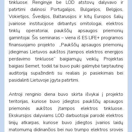
tinkluose. Renginyje be LOD atstovų dalyvavo ir
patirtimi dalinosi Portugalijos, Bulgarijos, Belgijos,
Vokietijos, Švedijos, Baltarusijos ir kitų Europos šalių
įvairiose institucijose dirbantys ornitologai, elektros
tinklų operatoriai, paukščių apsaugos priemonių
gamintojai. Šis seminaras – viena iš ES LIFE+ programos
finansuojamo projekto „Paukščių apsaugos priemonių
įdiegimas Lietuvos aukštos įtampos elektros energijos
perdavimo tinkluose“ baigiamųjų veiklų. Projektas
baigiasi šiemet, todėl tai buvo puiki galimybė tarptautinę
auditoriją supažindinti su realiais jo pasiekimais bei
pasidalinti Lietuvoje įgyta patirtimi.
Antroji renginio diena buvo skirta išvykai į projekto
teritorijas, kuriose buvo įdiegtos paukščių apsaugos
priemonės aukštos įtampos elektros tinkluose.
Ekskursijos dalyviams LOD darbuotojai parodė elektros
linijų atkarpas, kuriose buvo įdiegtos įvairios laidų
matomumą didinančios bei nuo trumpo elektros srovės