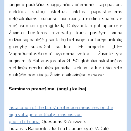
jungimo paukščius saugojančios priemonės, taip pat ant
elektros stulpų iškeltus inkilus paprastiesiems
pelėsakaliams, kuriuose jaunikliai jau miklina sparnus ir
ruošiasi palikti gimtąjį lizdą. Dalyviai taip pat aplankė ir
Žuvinto biosferos rezervatą, kuris pasižymi viena
didžiausių paukščių santalkų Lietuvoje, kur turėjo unikalią
galimybę susipažinti su kito LIFE projekto „LIFE
MagniDucatusAcrola” vykdoma veikla – Žuvinte yra
auginami iš Baltarusijos atvežti 50 globaliai nykstančios
meldinės nendrinukės jaunikliai siekiant atkurti šio reto
paukščio populiaciją Žuvinto viksvinėse pievose.
Seminaro pranešimai (anglų kalba)
Installation of the birds’ protection measures on the
high voltage electricity transmission
grid in Lithuania.
Questions & Answers
Liutauras Raudonikis, Justina Liaudanskytė-Mažulė,