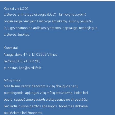
Kas tai yra LOD?
Lietuvos ornitologu draugija (LOD) - tai nevyriausybinė
organizacija, vienijanti Lietuvoje aptinkamų laukinių paukščių
ir jų gyvenamosios aplinkos tyrimams ir apsaugai neabejingus
Lietuvos žmones.
Kontaktai:
Naugarduko 47-3, LT-03208 Vilnius,
tel/faks:(8 5) 213 04 98,
el.pastas:
lod@birdlife.lt
Mūsų vizija
Mes tikime, kad tik bendromis visų draugijos narių
pastangomis, apjungus visų mūsų entuziazmą, žinias bei
patirtį, sugebėsime pasiekti efektyvesnės ne tik paukščių,
bet kartu ir visos gamtos apsaugos. Todėl mes dirbame
paukščiams bei žmonėms.