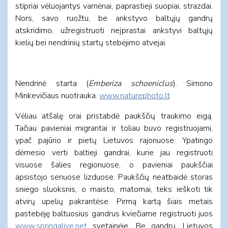
stipriai vėluojantys varnėnai, paprastieji suopiai, strazdai.
Nors, savo ruožtu, be ankstyvo baltųjų gandrų
atskridimo, užregistruoti neįprastai ankstyvi baltųjų
kielių bei nendrinių startų stebėjimo atvejai.
Nendrinė starta (
Emberiza schoeniclus
). Simono
Minkevičiaus nuotrauka.
www.naturephoto.lt
Vėliau atšalę orai pristabdė paukščių traukimo eigą.
Tačiau pavieniai migrantai ir toliau buvo registruojami,
ypač pajūrio ir pietų Lietuvos rajonuose. Ypatingo
dėmesio verti baltieji gandrai, kurie jau registruoti
visuose šalies regionuose, o pavieniai paukščiai
apsistojo senuose lizduose. Paukščių neatbaidė storas
sniego sluoksnis, o maisto, matomai, teks ieškoti tik
atvirų upelių pakrantėse. Pirmą kartą šiais metais
pastebėję baltuosius gandrus kviečiame registruoti juos
www.springalive.net
svetainėje. Be gandrų, Lietuvos