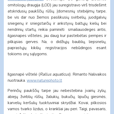
ornitologų draugija (LOD) jau suregistravo virš trisdešimt
atskridusių paukščių rūšių. Įdomesnių stebėjimų tarpe,
be vis dar nuo žiemos pasilikusių svirbelių, juodgalvių
sniegenų ir sniegstarčių ir ankstyvų baltųjų kielių bei
nendrinių startų, reikia paminėti smailiauodeges antis,
ilgasnapes višteles, jau daug kur pastebėtas pempes ir
pilkąsias gerves. Na, o didžiųjų baublių, liepsnelių,
paprastųjų kikilių registracijos nebūdingos esant
tokioms orų sąlygoms.
Ilgasnapė vištelė (
Rallus aquaticus
). Rimanto Nalivaikos
nuotrauka.
www.naturephoto.lt
Perinčių paukščių tarpe jau nebestebina įvairių zylių,
abiejų žvirblių rūšių, žaliukių, bukučių, lipučių giesmės,
karvelių keršulių tuoktuviniai skrydžiai. Kovai, pilkosios
varnos tvarko lizdus, o krankliai jau peri. Taigi, pavasaris,