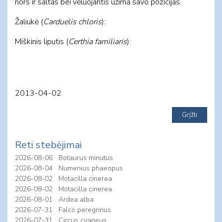
nors ir šaltas bei vėluojantis užima savo pozicijas.
Žaliukė (
Carduelis chloris
):
Miškinis liputis (
Certhia familiaris
):
2013-04-02
Reti stebėjimai
2026-08-06
Botaurus minutus
2026-08-04
Numenius phaeopus
2026-08-02
Motacilla cinerea
2026-08-02
Motacilla cinerea
2026-08-01
Ardea alba
2026-07-31
Falco peregrinus
2026-07-31
Circus cyaneus