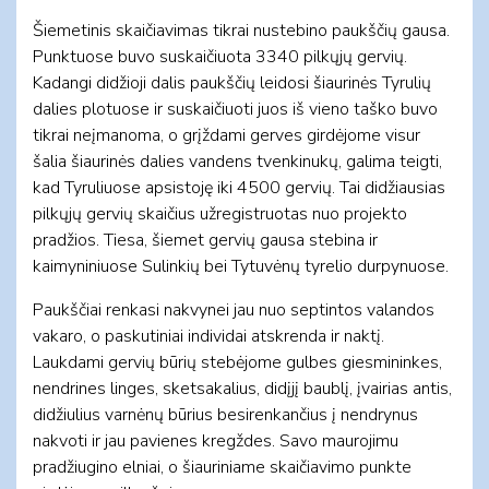
Šiemetinis skaičiavimas tikrai nustebino paukščių gausa.
Punktuose buvo suskaičiuota 3340 pilkųjų gervių.
Kadangi didžioji dalis paukščių leidosi šiaurinės Tyrulių
dalies plotuose ir suskaičiuoti juos iš vieno taško buvo
tikrai neįmanoma, o grįždami gerves girdėjome visur
šalia šiaurinės dalies vandens tvenkinukų, galima teigti,
kad Tyruliuose apsistoję iki 4500 gervių. Tai didžiausias
pilkųjų gervių skaičius užregistruotas nuo projekto
pradžios. Tiesa, šiemet gervių gausa stebina ir
kaimyniniuose Sulinkių bei Tytuvėnų tyrelio durpynuose.
Paukščiai renkasi nakvynei jau nuo septintos valandos
vakaro, o paskutiniai individai atskrenda ir naktį.
Laukdami gervių būrių stebėjome gulbes giesmininkes,
nendrines linges, sketsakalius, didįjį baublį, įvairias antis,
didžiulius varnėnų būrius besirenkančius į nendrynus
nakvoti ir jau pavienes kregždes. Savo maurojimu
pradžiugino elniai, o šiauriniame skaičiavimo punkte