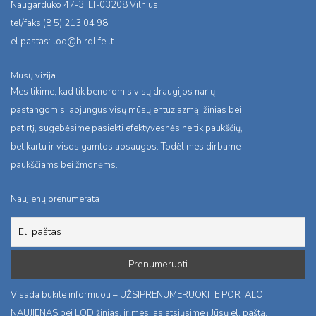
Naugarduko 47-3, LT-03208 Vilnius,
tel/faks:(8 5) 213 04 98,
el.pastas:
lod@birdlife.lt
Mūsų vizija
Mes tikime, kad tik bendromis visų draugijos narių
pastangomis, apjungus visų mūsų entuziazmą, žinias bei
patirtį, sugebėsime pasiekti efektyvesnės ne tik paukščių,
bet kartu ir visos gamtos apsaugos. Todėl mes dirbame
paukščiams bei žmonėms.
Naujienų prenumerata
Visada būkite informuoti – UŽSIPRENUMERUOKITE PORTALO
NAUJIENAS bei LOD žinias, ir mes jas atsiųsime į Jūsų el. paštą.