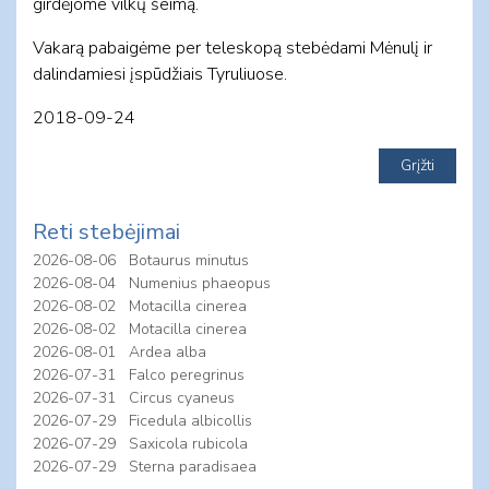
girdėjome vilkų šeimą.
Vakarą pabaigėme per teleskopą stebėdami Mėnulį ir
dalindamiesi įspūdžiais Tyruliuose.
2018-09-24
Reti stebėjimai
2026-08-06
Botaurus minutus
2026-08-04
Numenius phaeopus
2026-08-02
Motacilla cinerea
2026-08-02
Motacilla cinerea
2026-08-01
Ardea alba
2026-07-31
Falco peregrinus
2026-07-31
Circus cyaneus
2026-07-29
Ficedula albicollis
2026-07-29
Saxicola rubicola
2026-07-29
Sterna paradisaea