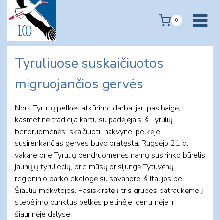
Skip
to
0
content
Tyruliuose suskaičiuotos
migruojančios gervės
Nors Tyrulių pelkės atkūrimo darbai jau pasibaigė,
kasmetinė tradicija kartu su padėjėjais iš Tyrulių
bendruomenės skaičiuoti nakvynei pelkėje
susirenkančias gerves buvo pratęsta. Rugsėjo 21 d.
vakare prie Tyrulių bendruomenės namų susirinko būrelis
jaunųjų tyruliečių, prie mūsų prisijungė Tytuvėnų
regioninio parko ekologė su savanore iš Italijos bei
Šiaulių mokytojos. Pasiskirstę į tris grupes patraukėme į
stebėjimo punktus pelkės pietinėje, centrinėje ir
šiaurinėje dalyse.