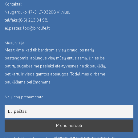
Kontaktai:
Naugarduko 47-3, LT-03208 Vilnius,
tel/faks:(8 5) 213 04 98,
el.pastas:
lod@birdlife.lt
Mūsų vizija
Mes tikime, kad tik bendromis visų draugijos narių
pastangomis, apjungus visų mūsų entuziazmą, žinias bei
patirtį, sugebėsime pasiekti efektyvesnės ne tik paukščių,
bet kartu ir visos gamtos apsaugos. Todėl mes dirbame
paukščiams bei žmonėms.
Naujienų prenumerata