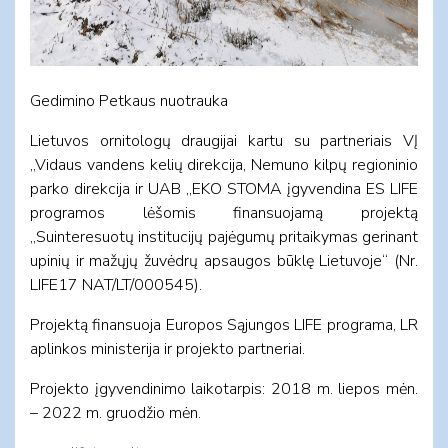
Gedimino Petkaus nuotrauka
Lietuvos ornitologų draugijai kartu su partneriais VĮ
„Vidaus vandens kelių direkcija, Nemuno kilpų regioninio
parko direkcija ir UAB „EKO STOMA įgyvendina ES LIFE
programos lėšomis finansuojamą projektą
„Suinteresuotų institucijų pajėgumų pritaikymas gerinant
upinių ir mažųjų žuvėdrų apsaugos būklę Lietuvoje“ (Nr.
LIFE17 NAT/LT/000545).
Projektą finansuoja Europos Sąjungos LIFE programa, LR
aplinkos ministerija ir projekto partneriai.
Projekto įgyvendinimo laikotarpis: 2018 m. liepos mėn.
– 2022 m. gruodžio mėn.