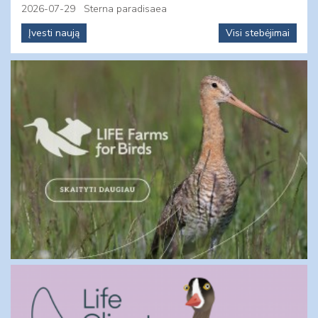
2026-07-29
Sterna paradisaea
Įvesti naują
Visi stebėjimai