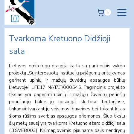
Skip
to
0
content
Tvarkoma Kretuono Didžioji
sala
Lietuvos ornitologų draugija kartu su partneriais vykdo
projektą „Suinteresuotų institucijų pajėgumų pritaikymas
gerinant upinių ir mažųjų žuvėdrų apsaugos būklę
Lietuvoje“ LIFE17 NAT/LT/000545. Pagrindinis projekto
tikslas yra pagerinti upinių ir mažųjų žuvėdrų perinčių
populiacijų būklę jų apsaugai skirtose teritorijose,
tinkamai tvarkant jų veisimosi buveines bei taikant kitas
šioms rūšims svarbias apsaugos priemones. Šiuo tikslu
šių metų sausį yra tvarkoma Kretuono ežero didžioji sala
(LTSVEB003). Krūmapjovėmis pjaunama dalis nendrynų