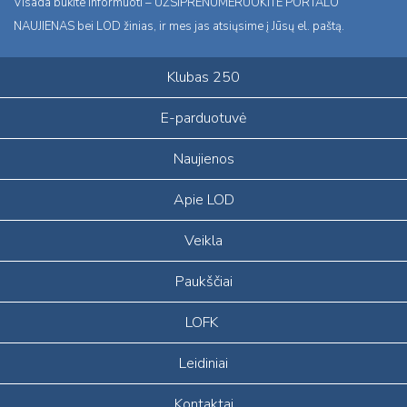
Visada būkite informuoti – UŽSIPRENUMERUOKITE PORTALO
NAUJIENAS bei LOD žinias, ir mes jas atsiųsime į Jūsų el. paštą.
Klubas 250
E-parduotuvė
Naujienos
Apie LOD
Veikla
Paukščiai
LOFK
Leidiniai
Kontaktai