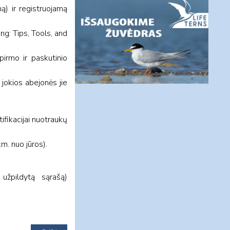
ą) ir registruojamą
ng: Tips, Tools, and
pirmo ir paskutinio
jokios abejonės jie
ifikacijai nuotraukų
m. nuo jūros).
 užpildytą sąrašą)