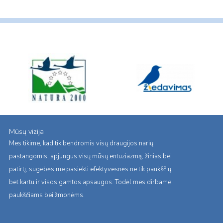
Mūsų vizija
Mes tikime, kad tik bendromis visų draugijos narių
pastangomis, apjungus visų mūsų entuziazmą, žinias bei
patirtį, sugebėsime pasiekti efektyvesnės ne tik paukščių,
bet kartu ir visos gamtos apsaugos. Todėl mes dirbame
paukščiams bei žmonėms.