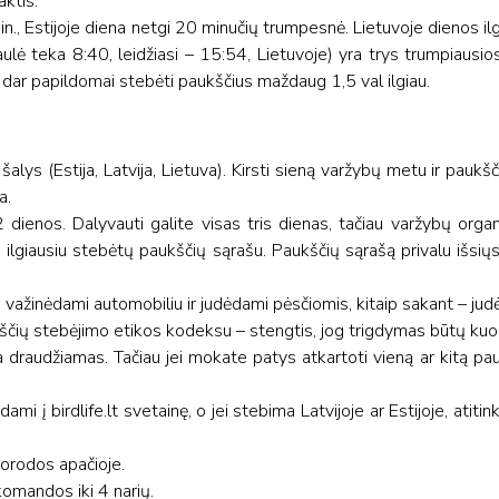
aktis.
in., Estijoje diena netgi 20 minučių trumpesnė. Lietuvoje dienos ilg
lė teka 8:40, leidžiasi – 15:54, Lietuvoje) yra trys trumpiausi
 dar papildomai stebėti paukščius maždaug 1,5 val ilgiau.
 šalys (Estija, Latvija, Lietuva). Kirsti sieną varžybų metu ir pauk
ma.
dienos. Dalyvauti galite visas tris dienas, tačiau varžybų organ
ilgiausiu stebėtų paukščių sąrašu. Paukščių sąrašą privalu išsiųsti
važinėdami automobiliu ir judėdami pėsčiomis, kitaip sakant – jud
ščių stebėjimo etikos kodeksu – stengtis, jog trigdymas būtų ku
a draudžiamas. Tačiau jei mokate patys atkartoti vieną ar kitą pa
ami į birdlife.lt svetainę, o jei stebima Latvijoje ar Estijoje, atiti
nuorodos apačioje.
r komandos iki 4 narių.