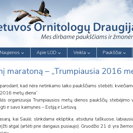
Naujienos
Apie LOD
Veikla
Paukščiai
inį maratoną – „Trumpiausia 2016 me
 parodant, kad nėra netinkamo laiko paukščiams stebėti, kviečiame 
 2016 metų diena“.
lės organizuoja Trumpiausios metų dienos paukščių stebėjimo va
gti ir savo kaimynes – Estiją ir Lietuvą.
asarą, kai Saulė, slinkdama ekliptika, atsiduria taškuose, labiaus
žti atgal (artėti prie dangaus pusiaujo). Gruodžio 21 d. yra žiemo