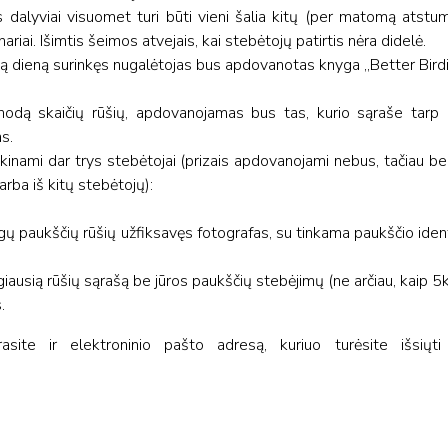
dalyviai visuomet turi būti vieni šalia kitų (per matomą atstum
riai. Išimtis šeimos atvejais, kai stebėtojų patirtis nėra didelė.
ieną dieną surinkęs nugalėtojas bus apdovanotas knyga „Better Birdi
nodą skaičių rūšių, apdovanojamas bus tas, kurio sąraše tarp 
as.
inami dar trys stebėtojai (prizais apdovanojami nebus, tačiau be 
arba iš kitų stebėtojų):
ngų paukščių rūšių užfiksavęs fotografas, su tinkama paukščio ident
iausią rūšių sąrašą be jūros paukščių stebėjimų (ne arčiau, kaip 5k
.
asite ir elektroninio pašto adresą, kuriuo turėsite išsiųti