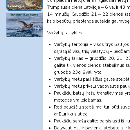
trumpiausia metų diena ir ilgiausia metų n
Trumpiausia diena Latvijoje – 6 val ir 43 m
14 minučių. Gruodžio 21 – 22 dienos (sau
kaip bebūtų, prieblanda suteikia galimybę
Varžybų taisyklės:
Varžybų teritorija – visos trys Baltijos
sąrašą iš visų trijų valstybių – leidžia
Varžybų laikas – gruodžio 20, 21, 22 
galite tik vienos dienos stebėjimus su 
gruodžio 23d. 9val. ryto.
Varžybų metu paukščius galite stebėti 
Varžybų metu privalu vadovautis pauk
Paukščių balsų įrašų transliavimas yr
metodas yra leidžiamas.
Reti paukščių stebėjimai turi būti suved
ar Elurikkus.ut.ee .
Paukščių sąrašą galite parsisiųsti iš 
Dalyvauti gali ir pavieniai stebėtojai i