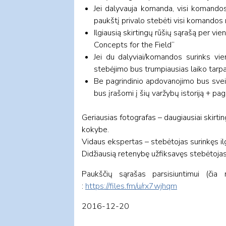
Jei dalyvauja komanda, visi komandos 
paukštį privalo stebėti visi komandos na
Ilgiausią skirtingų rūšių sąrašą per v
Concepts for the Field“
Jei du dalyviai/komandos surinks vie
stebėjimo bus trumpiausias laiko tarp
Be pagrindinio apdovanojimo bus sveik
bus įrašomi į šių varžybų istoriją + pag
Geriausias fotografas – daugiausiai skirti
kokybe.
Vidaus ekspertas – stebėtojas surinkęs ilg
Didžiausią retenybę užfiksavęs stebėtojas
Paukščių sąrašas parsisiuntimui (čia r
:
https://files.fm/u/rx7wjhqm
2016-12-20