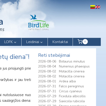
LOFK
Leidiniai
Kontaktai
0
Reti stebėjimai
tų diena”!
2026-08-06
Botaurus minutus
2026-08-04
Numenius phaeopus
jus prisijungti prie
2026-08-02
Motacilla cinerea
2026-08-02
Motacilla cinerea
ržybas ir jau treti
2026-08-01
Ardea alba
2026-07-31
Falco peregrinus
2026-07-31
Circus cyaneus
iai nutolusiuose nuo
2026-07-29
Ficedula albicollis
s saulėgrįžos diena:
2026-07-29
Saxicola rubicola