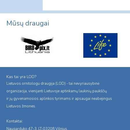
Mūsų draugai
Kas tai yra LOD?
Lietuvos ornitologu draugija (LOD) - tai nevyriausybinė
organizacija, vienijanti Lietuvoje aptinkamų laukinių paukščių
ir jų gyvenamosios aplinkos tyrimams ir apsaugai neabejingus
Lietuvos žmones.
Kontaktai:
Naugarduko 47-3, LT-03208 Vilnius,