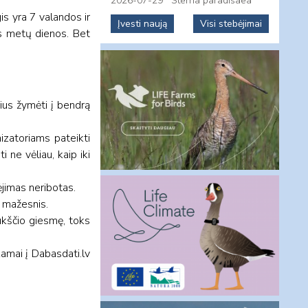
2026-07-29
Sterna paradisaea
is yra 7 valandos ir
Įvesti naują
Visi stebėjimai
os metų dienos. Bet
ščius žymėti į bendrą
izatoriams pateikti
 ne vėliau, kaip iki
ėjimas neribotas.
o mažesnis.
ukščio giesmę, toks
nkamai į Dabasdati.lv