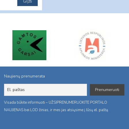
Naujienų prenumerata
Visada būkite informuoti – UŽSIPRENUMERUOKITE PORTALO
NAUJIENAS bei LOD žinias, ir mes jas atsiųsime į Jūsų el. paštą.