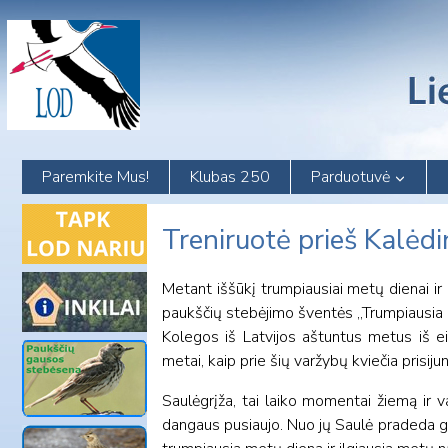
Skip
to
content
Paremkite Mus!
Klubas 250
Parduotuvė
Treniruotė prieš Kalėd
Metant iššūkį trumpiausiai metų dienai ir
paukščių stebėjimo šventės „Trumpiausia
Kolegos iš Latvijos aštuntus metus iš ei
metai, kaip prie šių varžybų kviečia prisijun
Saulėgrįža, tai laiko momentai žiemą ir v
dangaus pusiaujo. Nuo jų Saulė pradeda grį