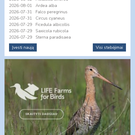
2026-08-01
Ardea alba
2026-07-31
Falco peregrinus
2026-07-31
Circus cyaneus
2026-07-29
Ficedula albicollis
2026-07-29
Saxicola rubicola
2026-07-29
Sterna paradisaea
Įvesti naują
Visi stebėjimai