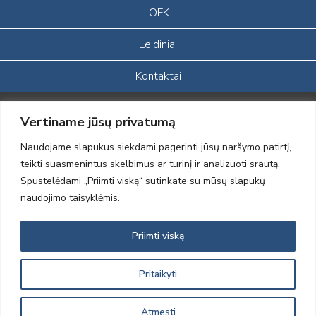
LOFK
Leidiniai
Kontaktai
Portalas sukurtas įgyvendinant Lietuvos Respublikos, Europos
Vertiname jūsų privatumą
ekonominės erdvės ir Norvegijos finansinių mechanizmų iš dalies
finansuojamą paprojektį
Naudojame slapukus siekdami pagerinti jūsų naršymo patirtį,
„LOD visuomeninės /gamtosauginės veiklos sustiprinimas ir įvaizdžio
teikti suasmenintus skelbimus ar turinį ir analizuoti srautą.
formavimas įtraukiant visuomenę į aplinkosauginių tyrimų veiklą“
Spustelėdami „Priimti viską“ sutinkate su mūsų slapukų
(paprojekčio
įgyvendinimo sutarties numeris 2004-LT0008-NVO-1EEE/NOR-02-
naudojimo taisyklėmis.
059)
Priimti viską
2012 © Lietuvos Ornitologų Draugija © 2014, Visos teisės saugomos
Pritaikyti
Atmesti
Sprendimas:
Electronic Solutions for Business