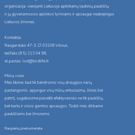
organizacija, vienijanti Lietuvoje aptinkamų laukinių paukščių
ir jų gyvenamosios aplinkos tyrimams ir apsaugai neabejingus
Lietuvos žmones.
Kontaktai:
Naugarduko 47-3, LT-03208 Vilnius,
tel/faks:(8 5) 213 04 98,
el.pastas:
lod@birdlife.lt
Mūsų vizija
Mes tikime, kad tik bendromis visų draugijos narių
pastangomis, apjungus visų mūsų entuziazmą, žinias bei
patirtį, sugebėsime pasiekti efektyvesnės ne tik paukščių,
bet kartu ir visos gamtos apsaugos. Todėl mes dirbame
paukščiams bei žmonėms.
Naujienų prenumerata