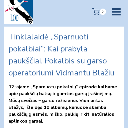
Skip
to
0
content
Tinklalaidė „Sparnuoti
pokalbiai”: Kai prabyla
paukščiai. Pokalbis su garso
operatoriumi Vidmantu Blažiu
12-ajame „Sparnuotų pokalbių“ epizode kalbame
apie paukščių balsų ir gamtos garsų įrašinėjimą.
Mūsų svečias – garso režisierius Vidmantas
Blažys, išleidęs 10 albumų, kuriuose skamba
paukščių giesmės, miško, pelkių ir kiti natūralios
aplinkos garsai.