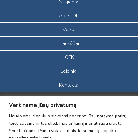
Naujienos
Apie LOD
Veikla
Paukščiai
LOFK
Leidiniai
Kontaktai
Portalas sukurtas įgyvendinant Lietuvos Respublikos, Europos
Vertiname jūsų privatumą
ekonominės erdvės ir Norvegijos finansinių mechanizmų iš dalies
finansuojamą paprojektį
Naudojame slapukus siekdami pagerinti jūsų naršymo patirtį,
„LOD visuomeninės /gamtosauginės veiklos sustiprinimas ir įvaizdžio
teikti suasmenintus skelbimus ar turinį ir analizuoti srautą.
formavimas įtraukiant visuomenę į aplinkosauginių tyrimų veiklą“
Spustelėdami „Priimti viską“ sutinkate su mūsų slapukų
(paprojekčio
įgyvendinimo sutarties numeris 2004-LT0008-NVO-1EEE/NOR-02-