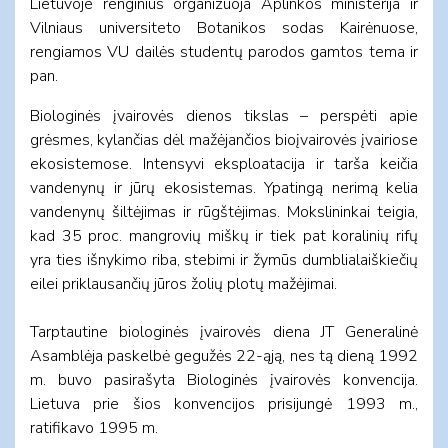
Lietuvoje renginius organizuoja Aplinkos ministerija ir
Vilniaus universiteto Botanikos sodas Kairėnuose,
rengiamos VU dailės studentų parodos gamtos tema ir
pan.
Biologinės įvairovės dienos tikslas – perspėti apie
grėsmes, kylančias dėl mažėjančios bioįvairovės įvairiose
ekosistemose. Intensyvi eksploatacija ir tarša keičia
vandenynų ir jūrų ekosistemas. Ypatingą nerimą kelia
vandenynų šiltėjimas ir rūgštėjimas. Mokslininkai teigia,
kad 35 proc. mangrovių miškų ir tiek pat koralinių rifų
yra ties išnykimo riba, stebimi ir žymūs dumblialaiškiečių
eilei priklausančių jūros žolių plotų mažėjimai.
Tarptautine biologinės įvairovės diena JT Generalinė
Asamblėja paskelbė gegužės 22-ąją, nes tą dieną 1992
m. buvo pasirašyta Biologinės įvairovės konvencija.
Lietuva prie šios konvencijos prisijungė 1993 m.,
ratifikavo 1995 m.