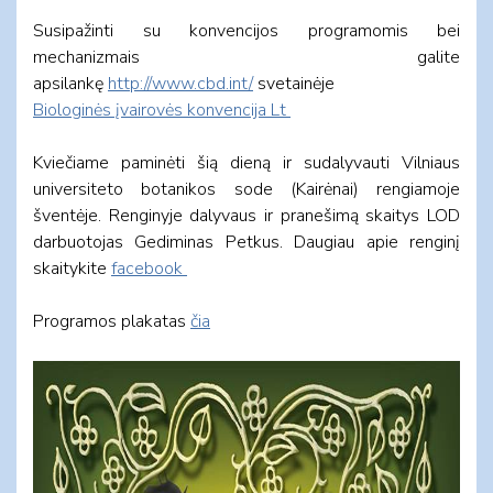
Susipažinti su konvencijos programomis bei
mechanizmais galite
apsilankę
http://www.cbd.int/
svetainėje
Biologinės įvairovės konvencija Lt
Kviečiame paminėti šią dieną ir sudalyvauti Vilniaus
universiteto botanikos sode (Kairėnai) rengiamoje
šventėje. Renginyje dalyvaus ir pranešimą skaitys LOD
darbuotojas Gediminas Petkus. Daugiau apie renginį
skaitykite
facebook
Programos plakatas
čia