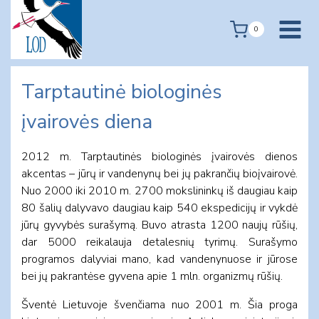
Skip
to
0
content
Tarptautinė biologinės
įvairovės diena
2012 m. Tarptautinės biologinės įvairovės dienos
akcentas – jūrų ir vandenynų bei jų pakrančių bioįvairovė.
Nuo 2000 iki 2010 m. 2700 mokslininkų iš daugiau kaip
80 šalių dalyvavo daugiau kaip 540 ekspedicijų ir vykdė
jūrų gyvybės surašymą. Buvo atrasta 1200 naujų rūšių,
dar 5000 reikalauja detalesnių tyrimų. Surašymo
programos dalyviai mano, kad vandenynuose ir jūrose
bei jų pakrantėse gyvena apie 1 mln. organizmų rūšių.
Šventė Lietuvoje švenčiama nuo 2001 m. Šia proga