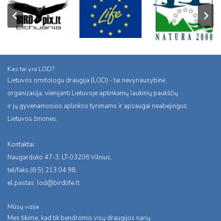
Kas tai yra LOD?
Lietuvos ornitologu draugija (LOD) - tai nevyriausybinė
organizacija, vienijanti Lietuvoje aptinkamų laukinių paukščių
ir jų gyvenamosios aplinkos tyrimams ir apsaugai neabejingus
Lietuvos žmones.
Kontaktai:
Naugarduko 47-3, LT-03208 Vilnius,
tel/faks:(8 5) 213 04 98,
el.pastas:
lod@birdlife.lt
Mūsų vizija
Mes tikime, kad tik bendromis visų draugijos narių