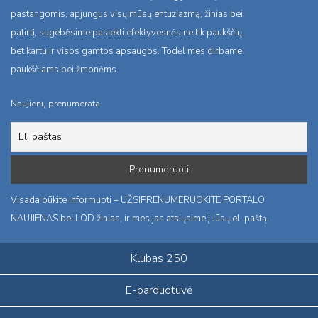
pastangomis, apjungus visų mūsų entuziazmą, žinias bei
patirtį, sugebėsime pasiekti efektyvesnės ne tik paukščių,
bet kartu ir visos gamtos apsaugos. Todėl mes dirbame
paukščiams bei žmonėms.
Naujienų prenumerata
Visada būkite informuoti – UŽSIPRENUMERUOKITE PORTALO
NAUJIENAS bei LOD žinias, ir mes jas atsiųsime į Jūsų el. paštą.
Klubas 250
E-parduotuvė