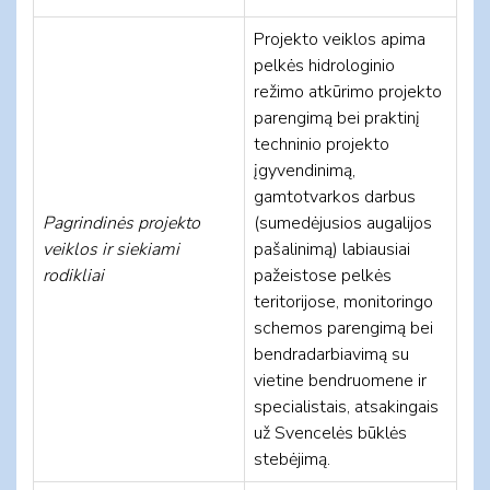
Projekto veiklos apima
pelkės hidrologinio
režimo atkūrimo projekto
parengimą bei praktinį
techninio projekto
įgyvendinimą,
gamtotvarkos darbus
Pagrindinės projekto
(sumedėjusios augalijos
veiklos ir siekiami
pašalinimą) labiausiai
rodikliai
pažeistose pelkės
teritorijose, monitoringo
schemos parengimą bei
bendradarbiavimą su
vietine bendruomene ir
specialistais, atsakingais
už Svencelės būklės
stebėjimą.