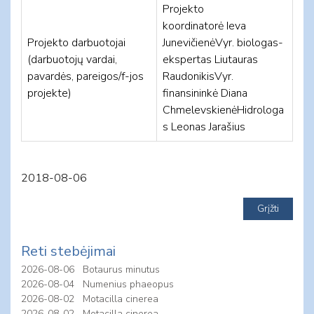
Projekto
koordinatorė Ieva
Projekto darbuotojai
JunevičienėVyr. biologas-
(darbuotojų vardai,
ekspertas Liutauras
pavardės, pareigos/f-jos
RaudonikisVyr.
projekte)
finansininkė Diana
ChmelevskienėHidrologa
s Leonas Jarašius
2018-08-06
Reti stebėjimai
2026-08-06
Botaurus minutus
2026-08-04
Numenius phaeopus
2026-08-02
Motacilla cinerea
2026-08-02
Motacilla cinerea