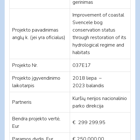
gerinimas
Improvement of coastal
Svencele bog
Projekto pavadinimas
conservation status
anglų k. (jei yra oficialus)
through restoration of its
hydrological regime and
habitats
Projekto Nr.
037E17
Projekto įgyvendinimo
2018 liepa –
laikotarpis
2023 balandis
Kuršių nerijos nacionalinio
Partneris
parko direkcija
Bendra projekto vertė,
€ 299 299,95
Eur
Paramos dydis, Eur
€ 250 000,00