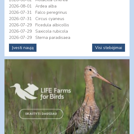
2026-08-01
Ardea alba
2026-07-31
Falco peregrinus
2026-07-31
Circus cyaneus
2026-07-29
Ficedula albicollis
2026-07-29
Saxicola rubicola
2026-07-29
Sterna paradisaea
Įvesti naują
Visi stebėjimai