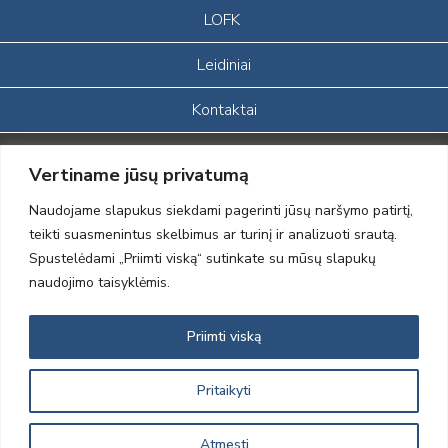
LOFK
Leidiniai
Kontaktai
Portalas sukurtas įgyvendinant Lietuvos Respublikos, Europos
Vertiname jūsų privatumą
ekonominės erdvės ir Norvegijos finansinių mechanizmų iš dalies
finansuojamą paprojektį
Naudojame slapukus siekdami pagerinti jūsų naršymo patirtį,
„LOD visuomeninės /gamtosauginės veiklos sustiprinimas ir įvaizdžio
teikti suasmenintus skelbimus ar turinį ir analizuoti srautą.
formavimas įtraukiant visuomenę į aplinkosauginių tyrimų veiklą“
Spustelėdami „Priimti viską“ sutinkate su mūsų slapukų
(paprojekčio
įgyvendinimo sutarties numeris 2004-LT0008-NVO-1EEE/NOR-02-
naudojimo taisyklėmis.
059)
Priimti viską
2012 © Lietuvos Ornitologų Draugija © 2014, Visos teisės saugomos
Pritaikyti
Atmesti