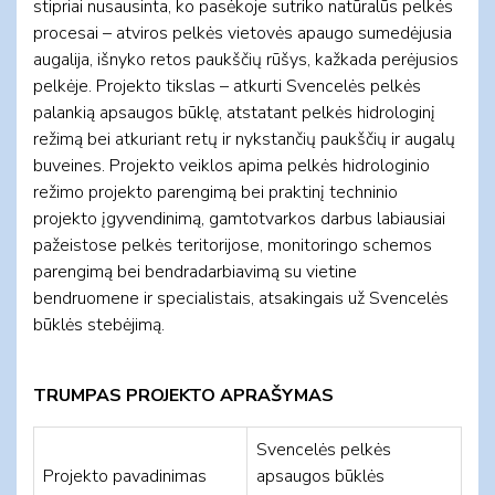
stipriai nusausinta, ko pasėkoje sutriko natūralūs pelkės
procesai – atviros pelkės vietovės apaugo sumedėjusia
augalija, išnyko retos paukščių rūšys, kažkada perėjusios
pelkėje. Projekto tikslas – atkurti Svencelės pelkės
palankią apsaugos būklę, atstatant pelkės hidrologinį
režimą bei atkuriant retų ir nykstančių paukščių ir augalų
buveines. Projekto veiklos apima pelkės hidrologinio
režimo projekto parengimą bei praktinį techninio
projekto įgyvendinimą, gamtotvarkos darbus labiausiai
pažeistose pelkės teritorijose, monitoringo schemos
parengimą bei bendradarbiavimą su vietine
bendruomene ir specialistais, atsakingais už Svencelės
būklės stebėjimą.
TR
UMPAS PROJEKTO APRAŠYMAS
Svencelės pelkės
Projekto pavadinimas
apsaugos būklės