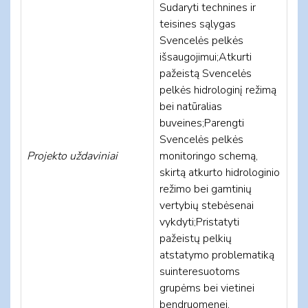
Sudaryti technines ir
teisines sąlygas
Svencelės pelkės
išsaugojimui;Atkurti
pažeistą Svencelės
pelkės hidrologinį režimą
bei natūralias
buveines;Parengti
Svencelės pelkės
Projekto uždaviniai
monitoringo schemą,
skirtą atkurto hidrologinio
režimo bei gamtinių
vertybių stebėsenai
vykdyti;Pristatyti
pažeistų pelkių
atstatymo problematiką
suinteresuotoms
grupėms bei vietinei
bendruomenei.