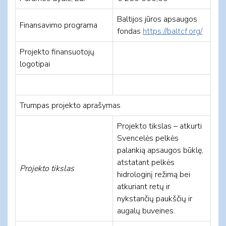
Baltijos jūros apsaugos
Finansavimo programa
fondas
https://baltcf.org/
Projekto finansuotojų
logotipai
Trumpas projekto aprašymas
Projekto tikslas – atkurti
Svencelės pelkės
palankią apsaugos būklę,
atstatant pelkės
Projekto tikslas
hidrologinį režimą bei
atkuriant retų ir
nykstančių paukščių ir
augalų buveines.