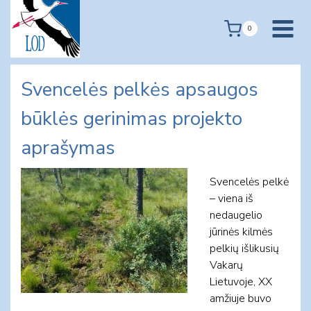
Skip
to
0
content
Svencelės pelkės apsaugos
būklės gerinimas projekto
aprašymas
Svencelės pelkė
– viena iš
nedaugelio
jūrinės kilmės
pelkių išlikusių
Vakarų
Lietuvoje, XX
amžiuje buvo