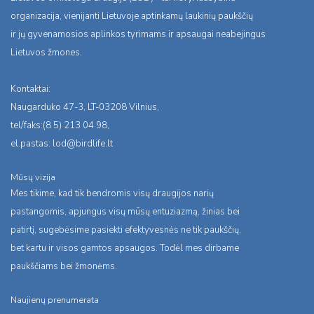
organizacija, vienijanti Lietuvoje aptinkamų laukinių paukščių
ir jų gyvenamosios aplinkos tyrimams ir apsaugai neabejingus
Lietuvos žmones.
Kontaktai:
Naugarduko 47-3, LT-03208 Vilnius,
tel/faks:(8 5) 213 04 98,
el.pastas:
lod@birdlife.lt
Mūsų vizija
Mes tikime, kad tik bendromis visų draugijos narių
pastangomis, apjungus visų mūsų entuziazmą, žinias bei
patirtį, sugebėsime pasiekti efektyvesnės ne tik paukščių,
bet kartu ir visos gamtos apsaugos. Todėl mes dirbame
paukščiams bei žmonėms.
Naujienų prenumerata