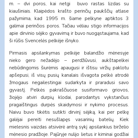
m. – dvi poros, kai netgi buvo rastas lizdas su
kiaušiniais. Klaipėdos krašto perinčių paukščių atlase
pažymima, kad 1995 m. šiame pelkyne aptiktos 3
galimai perinčios poros. Tačiau vėliau stigo informacijos
apie dirvinio sėjiko gyvavimą ir buvo nuogąstaujama, kad
ši rūšis Svencelės pelkėje išnyko.
Pirmasis apsilankymas pelkėje balandžio mėnesyje
nieko gero nežadėjo – perdžiūvusi, aukštapelkei
nebūdingomis šiurėmis apaugusi ir ištisu viržių paklotu
apšepusi, iš visų pusių kanalais išvagota pelkė atrodė
žmogaus negailestingai sudarkyta ir praradusi savo
gyvastį. Pelkės pakraščiuose susiformavo griovos,
žiojėjo atviri durpių klodai, parodantys vykstančius
pragaištingus durpės skaidymosi ir nykimo procesus.
Naivu buvo tikėtis sutikti dirvinį sėjiką, kai per pelkę
galėjai pereiti nesušlapęs vasarinių batelių. Kiek
mielesnis vaizdas atsivėrė antrą sykį apsilankius birželio
mėnesio pradžioje. Pajūryje nulijo lietus ir kiminai godžiai