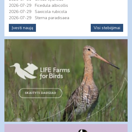
2026-07-29
Ficedula albicollis
2026-07-29
Saxicola rubicola
2026-07-29
Sterna paradisaea
Įvesti naują
Visi stebėjimai