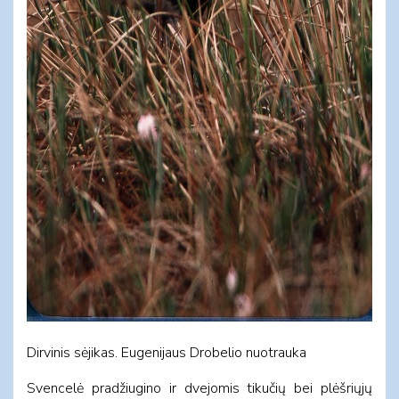
Dirvinis sėjikas. Eugenijaus Drobelio nuotrauka
Svencelė pradžiugino ir dvejomis tikučių bei plėšriųjų