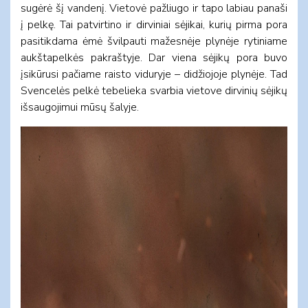
sugėrė šį vandenį. Vietovė pažliugo ir tapo labiau panaši
į pelkę. Tai patvirtino ir dirviniai sėjikai, kurių pirma pora
pasitikdama ėmė švilpauti mažesnėje plynėje rytiniame
aukštapelkės pakraštyje. Dar viena sėjikų pora buvo
įsikūrusi pačiame raisto viduryje – didžiojoje plynėje. Tad
Svencelės pelkė tebelieka svarbia vietove dirvinių sėjikų
išsaugojimui mūsų šalyje.