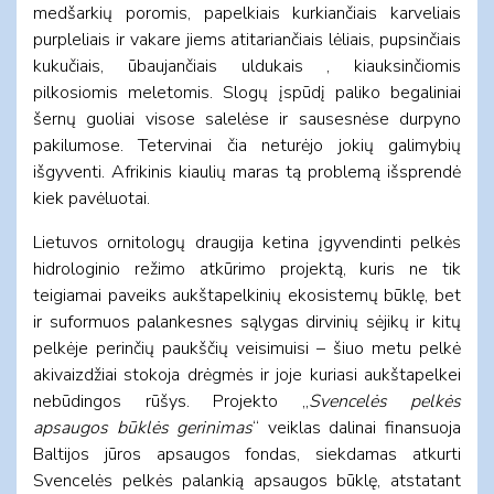
medšarkių poromis, papelkiais kurkiančiais karveliais
purpleliais ir vakare jiems atitariančiais lėliais, pupsinčiais
kukučiais, ūbaujančiais uldukais , kiauksinčiomis
pilkosiomis meletomis. Slogų įspūdį paliko begaliniai
šernų guoliai visose salelėse ir sausesnėse durpyno
pakilumose. Tetervinai čia neturėjo jokių galimybių
išgyventi. Afrikinis kiaulių maras tą problemą išsprendė
kiek pavėluotai.
Lietuvos ornitologų draugija ketina įgyvendinti pelkės
hidrologinio režimo atkūrimo projektą, kuris ne tik
teigiamai paveiks aukštapelkinių ekosistemų būklę, bet
ir suformuos palankesnes sąlygas dirvinių sėjikų ir kitų
pelkėje perinčių paukščių veisimuisi – šiuo metu pelkė
akivaizdžiai stokoja drėgmės ir joje kuriasi aukštapelkei
nebūdingos rūšys. Projekto „
Svencelės pelkės
apsaugos būklės gerinimas
“ veiklas dalinai finansuoja
Baltijos jūros apsaugos fondas, siekdamas atkurti
Svencelės pelkės palankią apsaugos būklę, atstatant