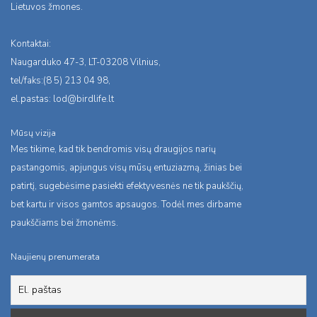
Lietuvos žmones.
Kontaktai:
Naugarduko 47-3, LT-03208 Vilnius,
tel/faks:(8 5) 213 04 98,
el.pastas:
lod@birdlife.lt
Mūsų vizija
Mes tikime, kad tik bendromis visų draugijos narių
pastangomis, apjungus visų mūsų entuziazmą, žinias bei
patirtį, sugebėsime pasiekti efektyvesnės ne tik paukščių,
bet kartu ir visos gamtos apsaugos. Todėl mes dirbame
paukščiams bei žmonėms.
Naujienų prenumerata