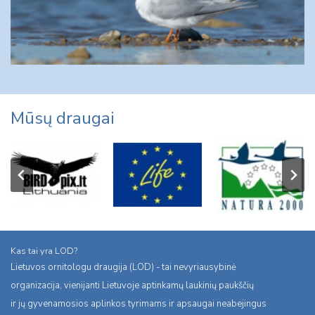
Mūsų draugai
Kas tai yra LOD?
Lietuvos ornitologu draugija (LOD) - tai nevyriausybinė
organizacija, vienijanti Lietuvoje aptinkamų laukinių paukščių
ir jų gyvenamosios aplinkos tyrimams ir apsaugai neabejingus