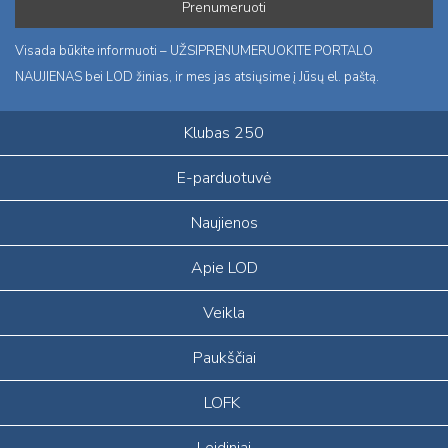
Visada būkite informuoti – UŽSIPRENUMERUOKITE PORTALO
NAUJIENAS bei LOD žinias, ir mes jas atsiųsime į Jūsų el. paštą.
Klubas 250
E-parduotuvė
Naujienos
Apie LOD
Veikla
Paukščiai
LOFK
Leidiniai