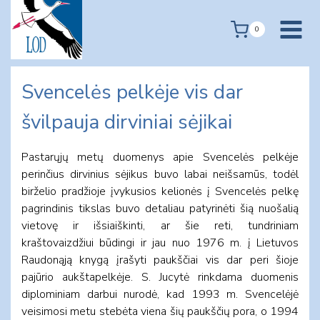
Skip
to
0
content
Svencelės pelkėje vis dar
švilpauja dirviniai sėjikai
Pastarųjų metų duomenys apie Svencelės pelkėje
perinčius dirvinius sėjikus buvo labai neišsamūs, todėl
birželio pradžioje įvykusios kelionės į Svencelės pelkę
pagrindinis tikslas buvo detaliau patyrinėti šią nuošalią
vietovę ir išsiaiškinti, ar šie reti, tundriniam
kraštovaizdžiui būdingi ir jau nuo 1976 m. į Lietuvos
Raudonąją knygą įrašyti paukščiai vis dar peri šioje
pajūrio aukštapelkėje. S. Jucytė rinkdama duomenis
diplominiam darbui nurodė, kad 1993 m. Svencelėjė
veisimosi metu stebėta viena šių paukščių pora, o 1994