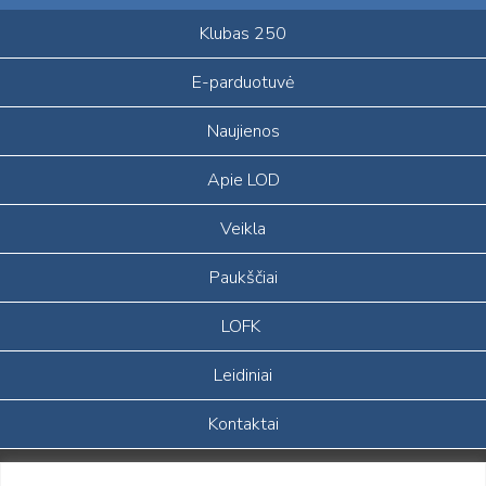
Klubas 250
E-parduotuvė
Naujienos
Apie LOD
Veikla
Paukščiai
LOFK
Leidiniai
Kontaktai
Portalas sukurtas įgyvendinant Lietuvos Respublikos, Europos