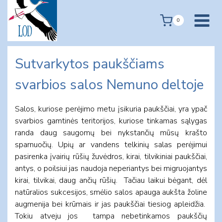
Skip
to
0
content
Sutvarkytos paukščiams
svarbios salos Nemuno deltoje
Salos, kuriose perėjimo metu įsikuria paukščiai, yra ypač
svarbios gamtinės teritorijos, kuriose tinkamas sąlygas
randa daug saugomų bei nykstančių mūsų krašto
sparnuočių. Upių ar vandens telkinių salas perėjimui
pasirenka įvairių rūšių žuvėdros, kirai, tilvikiniai paukščiai,
antys, o poilsiui jas naudoja neperiantys bei migruojantys
kirai, tilvikai, daug ančių rūšių. Tačiau laikui bėgant, dėl
natūralios sukcesijos, smėlio salos apauga aukšta žoline
augmenija bei krūmais ir jas paukščiai tiesiog apleidžia.
Tokiu atveju jos tampa nebetinkamos paukščių