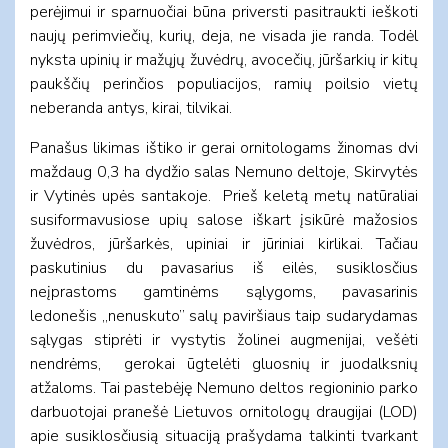
perėjimui ir sparnuočiai būna priversti pasitraukti ieškoti
naujų perimviečių, kurių, deja, ne visada jie randa. Todėl
nyksta upinių ir mažųjų žuvėdrų, avocečių, jūršarkių ir kitų
paukščių perinčios populiacijos, ramių poilsio vietų
neberanda antys, kirai, tilvikai.
Panašus likimas ištiko ir gerai ornitologams žinomas dvi
maždaug 0,3 ha dydžio salas Nemuno deltoje, Skirvytės
ir Vytinės upės santakoje. Prieš keletą metų natūraliai
susiformavusiose upių salose iškart įsikūrė mažosios
žuvėdros, jūršarkės, upiniai ir jūriniai kirlikai. Tačiau
paskutinius du pavasarius iš eilės, susiklosčius
neįprastoms gamtinėms sąlygoms, pavasarinis
ledonešis „nenuskuto” salų paviršiaus taip sudarydamas
sąlygas stiprėti ir vystytis žolinei augmenijai, vešėti
nendrėms, gerokai ūgtelėti gluosnių ir juodalksnių
atžaloms. Tai pastebėję Nemuno deltos regioninio parko
darbuotojai pranešė Lietuvos ornitologų draugijai (LOD)
apie susiklosčiusią situaciją prašydama talkinti tvarkant