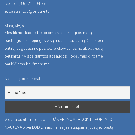
tel/faks:(8 5) 213 04 98,
el.pastas:
lod@birdlife.lt
Mūsų vizija
Mes tikime, kad tik bendromis visų draugijos narių
pastangomis, apjungus visų mūsų entuziazmą, žinias bei
patirtį, sugebėsime pasiekti efektyvesnės ne tik paukščių,
bet kartu ir visos gamtos apsaugos. Todėl mes dirbame
paukščiams bei žmonėms.
Naujienų prenumerata
Visada būkite informuoti – UŽSIPRENUMERUOKITE PORTALO
NAUJIENAS bei LOD žinias, ir mes jas atsiųsime į Jūsų el. paštą.