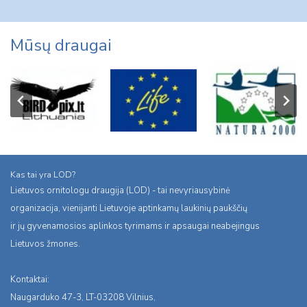
Mūsų draugai
Kas tai yra LOD?
Lietuvos ornitologu draugija (LOD) - tai nevyriausybinė
organizacija, vienijanti Lietuvoje aptinkamų laukinių paukščių
ir jų gyvenamosios aplinkos tyrimams ir apsaugai neabejingus
Lietuvos žmones.
Kontaktai:
Naugarduko 47-3, LT-03208 Vilnius,