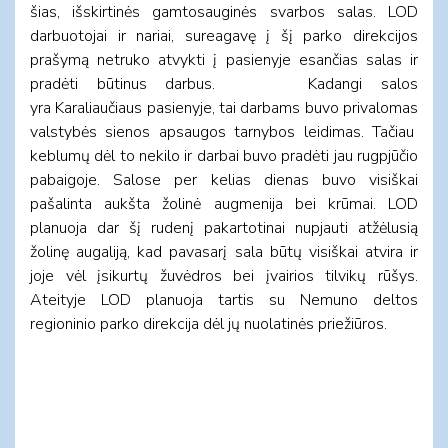
šias, išskirtinės gamtosauginės svarbos salas. LOD
darbuotojai ir nariai, sureagavę į šį parko direkcijos
prašymą netruko atvykti į pasienyje esančias salas ir
pradėti būtinus darbus. Kadangi salos
yra Karaliaučiaus pasienyje, tai darbams buvo privalomas
valstybės sienos apsaugos tarnybos leidimas. Tačiau
keblumų dėl to nekilo ir darbai buvo pradėti jau rugpjūčio
pabaigoje. Salose per kelias dienas buvo visiškai
pašalinta aukšta žolinė augmenija bei krūmai. LOD
planuoja dar šį rudenį pakartotinai nupjauti atžėlusią
žolinę augaliją, kad pavasarį sala būtų visiškai atvira ir
joje vėl įsikurtų žuvėdros bei įvairios tilvikų rūšys.
Ateityje LOD planuoja tartis su Nemuno deltos
regioninio parko direkcija dėl jų nuolatinės priežiūros.